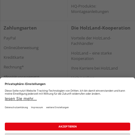
HQ-Produkte:
Montageanleitungen
Zahlungsarten
Die HolzLand-Kooperation
PayPal
Vorteile der HolzLand-
Fachhändler
Onlineüberweisung
HolzLand – eine starke
Kreditkarte
Kooperation
Rechnung*
Ihre Karriere bei HolzLand
*Bonität vorausgesetzt
Holz-Lexikon
Bauanleitungen
HolzLand Mitglieder-Bereich
Impressum
Datenschutz
Nutzungsbedingungen
Barrierefreiheitserklärung
Vertrag widerrufen