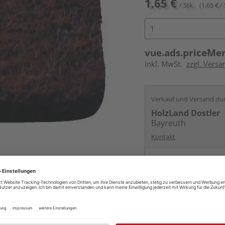
1,65 €
/ Stk.
(1,65 € / 
vue.ads.priceMe
inkl. MwSt.
zzgl. Versa
Verkauf und Versand du
HolzLand Dostler
Bayreuth
Kontakt
Online bestell
Auf Vorbestellun
vue.ads.priceMerch
Beim Händler 