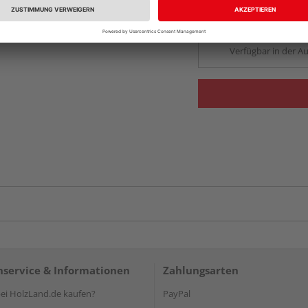
Auf Vorbestellun
vue.ads.priceMerch
Verfügbar in der Au
service & Informationen
Zahlungsarten
i HolzLand.de kaufen?
PayPal