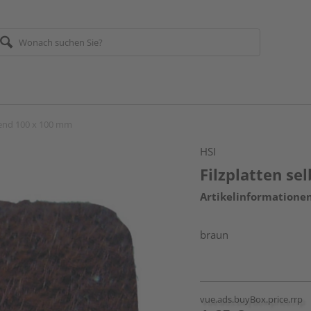
bend 100 x 100 mm
HSI
Filzplatten s
Artikelinformatione
braun
vue.ads.buyBox.price.rrp