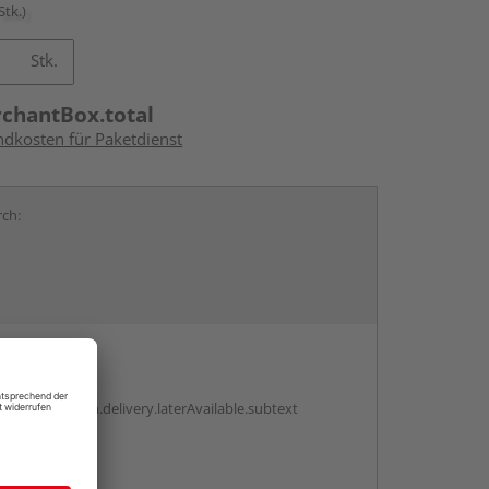
Stk.)
Stk.
rchantBox.total
ndkosten für Paketdienst
rch:
en
g:
antBox.option.delivery.laterAvailable.subtext
abholen