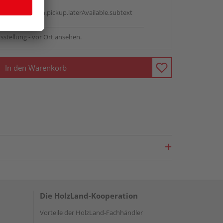
g:
antBox.option.pickup.laterAvailable.subtext
sstellung - vor Ort ansehen.
In den Warenkorb
Die HolzLand-Kooperation
Vorteile der HolzLand-Fachhändler