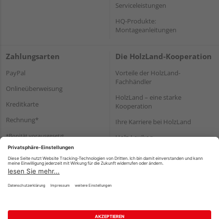
Serviceleistungen
HQ-Produkte:
Montageanleitungen
Zahlungsarten
Die HolzLand-Kooperation
PayPal
Vorteile der HolzLand-
Fachhändler
Onlineüberweisung
HolzLand – eine starke
Kreditkarte
Kooperation
Rechnung*
Ihre Karriere bei HolzLand
*Bonität vorausgesetzt
Holz-Lexikon
Bauanleitungen
HolzLand Mitglieder-Bereich
Impressum
Datenschutz
Nutzungsbedingungen