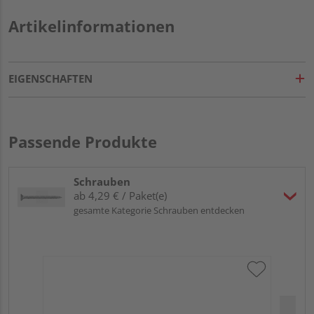
Artikelinformationen
EIGENSCHAFTEN
Passende Produkte
Schrauben
ab 4,29 € / Paket(e)
gesamte Kategorie Schrauben entdecken
SW
Eim