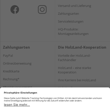
Versand und Lieferung
Zahlungsarten
Serviceleistungen
HQ-Produkte:
Montageanleitungen
Zahlungsarten
Die HolzLand-Kooperation
PayPal
Vorteile der HolzLand-
Fachhändler
Onlineüberweisung
HolzLand – eine starke
Kreditkarte
Kooperation
Rechnung*
Ihre Karriere bei HolzLand
*Bonität vorausgesetzt
Holz-Lexikon
Bauanleitungen
HolzLand Mitglieder-Bereich