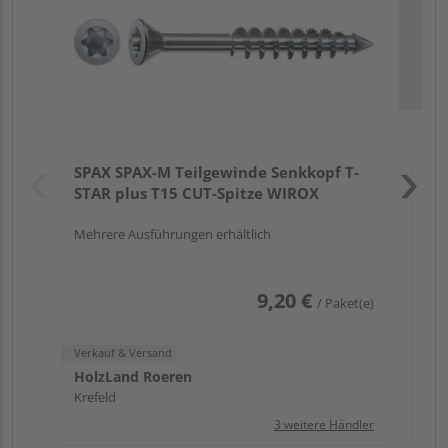
Meh
Verk
Hol
SPAX SPAX-M Teilgewinde Senkkopf T-
Ros
STAR plus T15 CUT-Spitze WIROX
Mehrere Ausführungen erhältlich
9,20 €
/ Paket(e)
Verkauf & Versand
HolzLand Roeren
Krefeld
3 weitere Händler