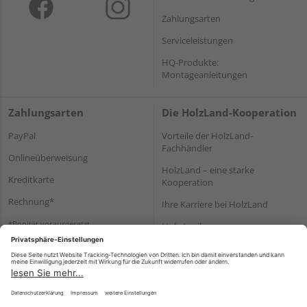
Zahlungsarten
Serviceleistungen
HQ-Produkte:
Montageanleitungen
Zahlungsarten
Die HolzLand-Kooperation
PayPal
Vorteile der HolzLand-
Fachhändler
Onlineüberweisung
HolzLand – eine starke
Kreditkarte
Kooperation
Rechnung*
Ihre Karriere bei HolzLand
*Bonität vorausgesetzt
Holz-Lexikon
Bauanleitungen
HolzLand Mitglieder-Bereich