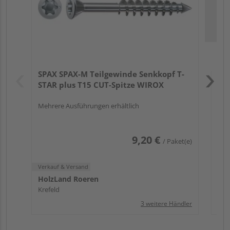
Verk
Hol
SPAX SPAX-M Teilgewinde Senkkopf T-
Ros
STAR plus T15 CUT-Spitze WIROX
Mehrere Ausführungen erhältlich
9,20 €
/ Paket(e)
Verkauf & Versand
HolzLand Roeren
Krefeld
3 weitere Händler