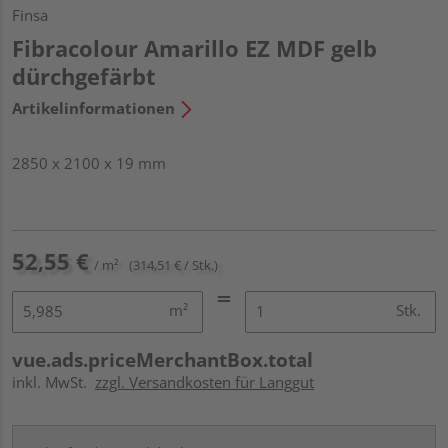
Finsa
Fibracolour Amarillo EZ MDF gelb
dürchgefärbt
Artikelinformationen
2850 x 2100 x 19 mm
52,55 €
/ m²
(314,51 € / Stk.)
m²
Stk.
vue.ads.priceMerchantBox.total
inkl. MwSt.
zzgl. Versandkosten für Langgut