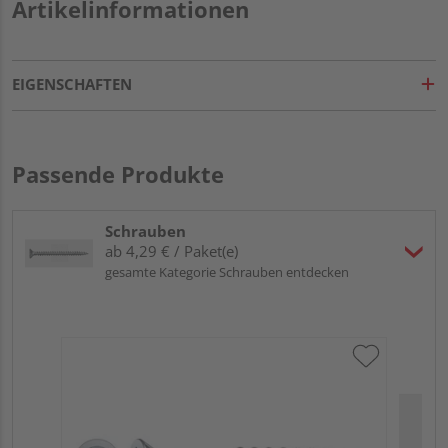
Artikelinformationen
EIGENSCHAFTEN
Passende Produkte
Schrauben
ab 4,29 € / Paket(e)
gesamte Kategorie Schrauben entdecken
SW
Eim
Meh