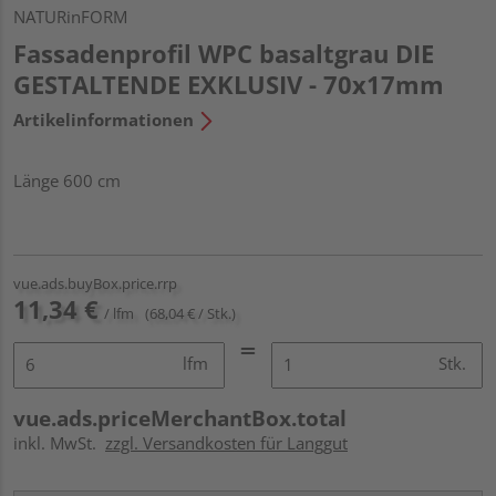
NATURinFORM
Fassadenprofil WPC basaltgrau DIE
GESTALTENDE EXKLUSIV - 70x17mm
Artikelinformationen
Länge 600 cm
vue.ads.buyBox.price.rrp
11,34 €
/ lfm
(68,04 € / Stk.)
lfm
Stk.
vue.ads.priceMerchantBox.total
inkl. MwSt.
zzgl. Versandkosten für Langgut