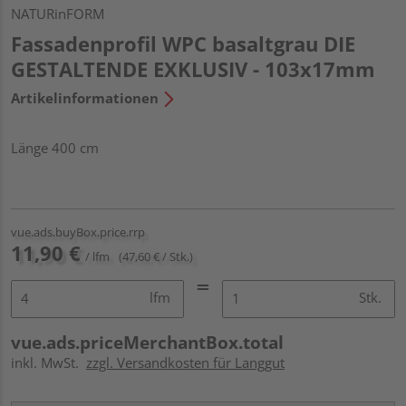
NATURinFORM
Fassadenprofil WPC basaltgrau DIE
GESTALTENDE EXKLUSIV - 103x17mm
Artikelinformationen
Länge 400 cm
vue.ads.buyBox.price.rrp
11,90 €
/ lfm
(47,60 € / Stk.)
lfm
Stk.
vue.ads.priceMerchantBox.total
inkl. MwSt.
zzgl. Versandkosten für Langgut