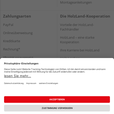
Montageanleitungen
Zahlungsarten
Die HolzLand-Kooperation
PayPal
Vorteile der HolzLand-
Fachhändler
Onlineüberweisung
HolzLand – eine starke
Kreditkarte
Kooperation
Rechnung*
Ihre Karriere bei HolzLand
*Bonität vorausgesetzt
Holz-Lexikon
Bauanleitungen
HolzLand Mitglieder-Bereich
Impressum
Datenschutz
Nutzungsbedingungen
Barrierefreiheitserklärung
Vertrag widerrufen