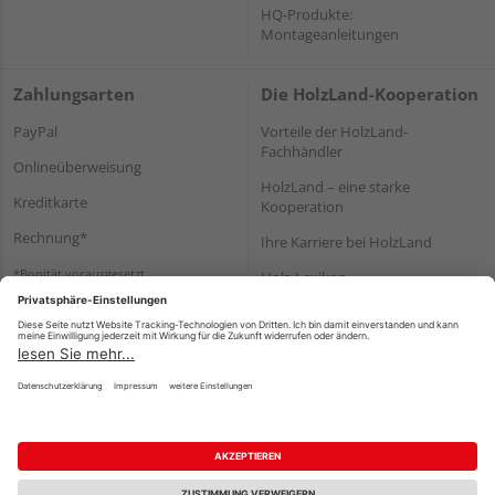
HQ-Produkte:
Montageanleitungen
Zahlungsarten
Die HolzLand-Kooperation
PayPal
Vorteile der HolzLand-
Fachhändler
Onlineüberweisung
HolzLand – eine starke
Kreditkarte
Kooperation
Rechnung*
Ihre Karriere bei HolzLand
*Bonität vorausgesetzt
Holz-Lexikon
Bauanleitungen
HolzLand Mitglieder-Bereich
Impressum
Datenschutz
Nutzungsbedingungen
Barrierefreiheitserklärung
Vertrag widerrufen