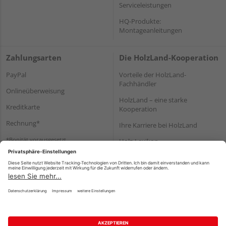
Serviceleistungen
HQ-Produkte:
Montageanleitungen
Zahlungsarten
Die HolzLand-Kooperation
PayPal
Vorteile der HolzLand-
Fachhändler
Onlineüberweisung
HolzLand – eine starke
Kreditkarte
Kooperation
Rechnung*
Ihre Karriere bei HolzLand
*Bonität vorausgesetzt
Holz-Lexikon
Bauanleitungen
HolzLand Mitglieder-Bereich
Impressum
Datenschutz
Nutzungsbedingungen