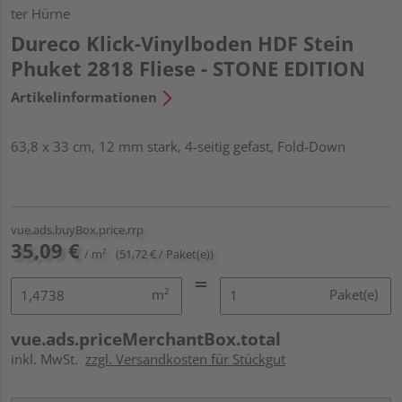
ter Hürne
Dureco Klick-Vinylboden HDF Stein
Phuket 2818 Fliese - STONE EDITION
Artikelinformationen
63,8 x 33 cm, 12 mm stark, 4-seitig gefast, Fold-Down
vue.ads.buyBox.price.rrp
35,09 €
/ m²
(51,72 € / Paket(e))
m²
Paket(e)
vue.ads.priceMerchantBox.total
inkl. MwSt.
zzgl. Versandkosten für Stückgut