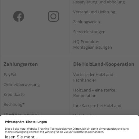
Reservierung und Abholung
Versand und Lieferung
Zahlungsarten
Serviceleistungen
HQ-Produkte:
Montageanleitungen
Zahlungsarten
Die HolzLand-Kooperation
PayPal
Vorteile der HolzLand-
Fachhändler
Onlineüberweisung
HolzLand – eine starke
Kreditkarte
Kooperation
Rechnung*
Ihre Karriere bei HolzLand
*Bonität vorausgesetzt
Holz-Lexikon
Bauanleitungen
HolzLand Mitglieder-Bereich