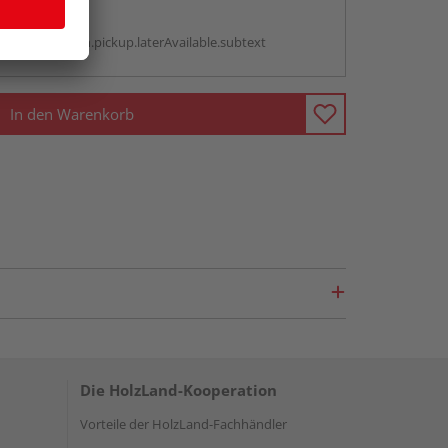
g:
antBox.option.pickup.laterAvailable.subtext
In den Warenkorb
Die HolzLand-Kooperation
Vorteile der HolzLand-Fachhändler