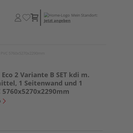
Mein Standort:
Jetzt angeben
and PVC 5760x5270x2290mm
Eco 2 Variante B SET kdi m.
ittel, 1 Seitenwand und 1
C 5760x5270x2290mm
n