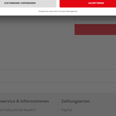
Auf Vorbestellun
vue.ads.priceMerch
service & Informationen
Zahlungsarten
i HolzLand.de kaufen?
PayPal