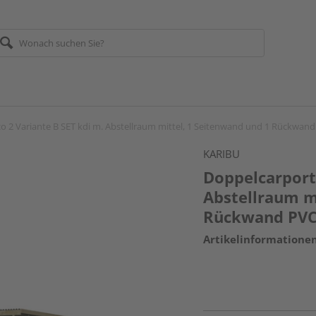
o 2 Variante B SET kdi m. Abstellraum mittel, 1 Seitenwand und 1 Rückw
KARIBU
Doppelcarport 
Abstellraum m
Rückwand PV
Artikelinformatione