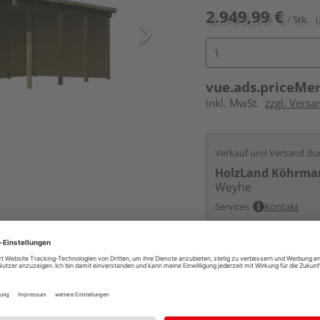
2.949,99 €
/ Stk.
(
vue.ads.priceMe
inkl. MwSt.
zzgl. Vers
Verkauf und Versand du
HolzLand Köhrma
Weyhe
Services
Kontakt
Online bestell
Auf Vorbestellun
vue.ads.priceMerch
Beim Händler 