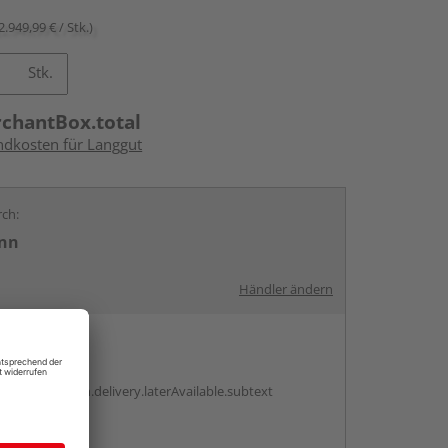
2.949,99 € / Stk.)
Stk.
rchantBox.total
andkosten für Langgut
rch:
nn
Händler ändern
en
g:
antBox.option.delivery.laterAvailable.subtext
abholen