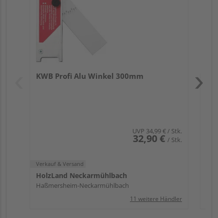
Verk
SHZ
KWB Profi Alu Winkel 300mm
Saal
UVP
34,99 €
/ Stk.
32,90 €
/ Stk.
Verkauf & Versand
HolzLand Neckarmühlbach
Haßmersheim-Neckarmühlbach
11 weitere Händler