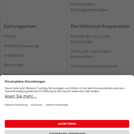
HQ-Produkte:
Montageanleitungen
Zahlungsarten
Die HolzLand-Kooperation
PayPal
Vorteile der HolzLand-
Fachhändler
Onlineüberweisung
HolzLand – eine starke
Kreditkarte
Kooperation
Rechnung*
Ihre Karriere bei HolzLand
*Bonität vorausgesetzt
Holz-Lexikon
Bauanleitungen
HolzLand Mitglieder-Bereich
Impressum
Datenschutz
Nutzungsbedingungen
Barrierefreiheitserklärung
Vertrag widerrufen