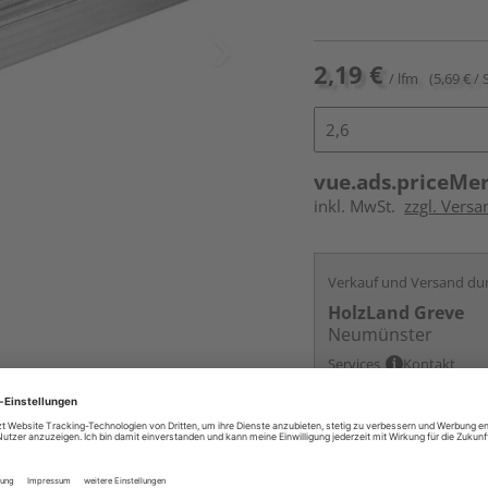
2,19 €
/ lfm
(5,69 € / 
vue.ads.priceMe
inkl. MwSt.
zzgl. Vers
Verkauf und Versand du
HolzLand Greve
Neumünster
Services
Kontakt
Online bestell
Auf Lager:
vue.ads.priceMerch