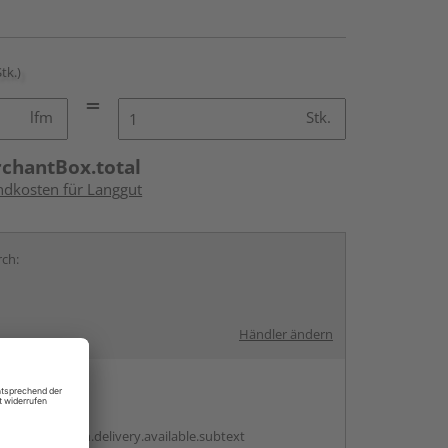
Stk.)
lfm
Stk.
rchantBox.total
andkosten für Langgut
rch:
Händler ändern
en
antBox.option.delivery.available.subtext