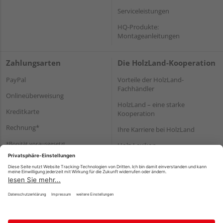
Serviceleistungen
HQ-Produkte:
Montageanleitungen
Zahlungsarten
Die HolzLand-Kooperation
PayPal
Vorteile der HolzLand-
Fachhändler
Onlineüberweisung
HolzLand – eine starke
Kreditkarte
Kooperation
Rechnung*
Ihre Karriere bei HolzLand
*Bonität vorausgesetzt
Holz-Lexikon
Bauanleitungen
HolzLand Mitglieder-Bereich
Impressum
Datenschutz
Nutzungsbedingungen