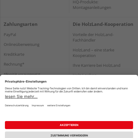
HQ-Produkte:
Montageanleitungen
Zahlungsarten
Die HolzLand-Kooperation
PayPal
Vorteile der HolzLand-
Fachhändler
Onlineüberweisung
HolzLand – eine starke
Kreditkarte
Kooperation
Rechnung*
Ihre Karriere bei HolzLand
*Bonität vorausgesetzt
Holz-Lexikon
Bauanleitungen
HolzLand Mitglieder-Bereich
Impressum
Datenschutz
Nutzungsbedingungen
Barrierefreiheitserklärung
Vertrag widerrufen