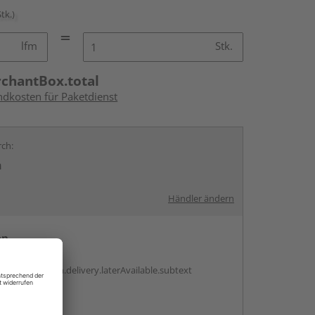
Stk.)
lfm
Stk.
rchantBox.total
ndkosten für Paketdienst
rch:
n
Händler ändern
en
g:
antBox.option.delivery.laterAvailable.subtext
ren Händlern