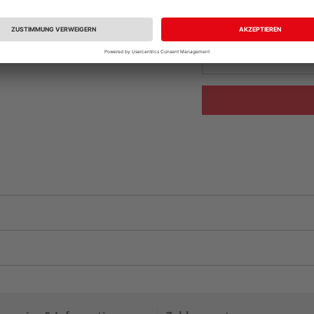
Beim Händler 
Auf Vorbestellun
vue.ads.priceMerch
Auf Lager bei
ande