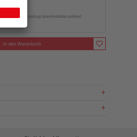
abholen
g:
antBox.option.pickup.laterAvailable.subtext
ren Händlern
In den Warenkorb