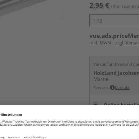
2,95 €
/ lfm
(3,51 € / 
vue.ads.priceMe
inkl. MwSt.
zzgl. Versa
Verkauf und Versand du
HolzLand Jacobse
Marne
Services
Kontakt
Online bestell
Auf Vorbestellun
vue.ads.priceMerch
Auf Lager bei
ande