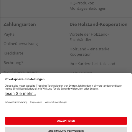
HQ-Produkte:
Montageanleitungen
Zahlungsarten
Die HolzLand-Kooperation
PayPal
Vorteile der HolzLand-
Fachhändler
Onlineüberweisung
HolzLand – eine starke
Kreditkarte
Kooperation
Rechnung*
Ihre Karriere bei HolzLand
*Bonität vorausgesetzt
Holz-Lexikon
Bauanleitungen
HolzLand Mitglieder-Bereich
Impressum
Datenschutz
Nutzungsbedingungen
Barrierefreiheitserklärung
Vertrag widerrufen