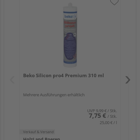
Bek
Meh
Verk
Hol
Beko Silicon pro4 Premium 310 ml
Kref
Mehrere Ausführungen erhältlich
UVP
9,99 €
/ Stk.
7,75 €
/ Stk.
25,00 € / l
Verkauf & Versand
HolzLand Roeren