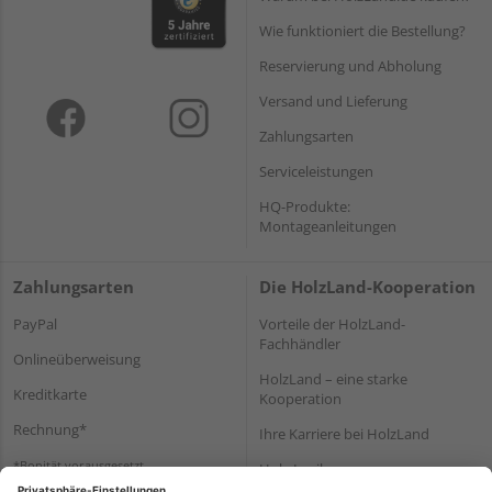
Wie funktioniert die Bestellung?
Reservierung und Abholung
Versand und Lieferung
Zahlungsarten
Serviceleistungen
HQ-Produkte:
Montageanleitungen
Zahlungsarten
Die HolzLand-Kooperation
PayPal
Vorteile der HolzLand-
Fachhändler
Onlineüberweisung
HolzLand – eine starke
Kreditkarte
Kooperation
Rechnung*
Ihre Karriere bei HolzLand
*Bonität vorausgesetzt
Holz-Lexikon