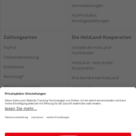
Serviceleistungen
HQ-Produkte:
Montageanleitungen
Zahlungsarten
Die HolzLand-Kooperation
PayPal
Vorteile der HolzLand-
Fachhändler
Onlineüberweisung
HolzLand – eine starke
Kreditkarte
Kooperation
Rechnung*
Ihre Karriere bei HolzLand
*Bonität vorausgesetzt
Holz-Lexikon
Bauanleitungen
HolzLand Mitglieder-Bereich
Impressum
Datenschutz
Nutzungsbedingungen