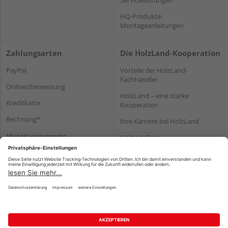
HQ-Produkte:
Montageanleitungen
Zahlungsarten
Die HolzLand-Kooperation
PayPal
Vorteile der HolzLand-
Fachhändler
Onlineüberweisung
HolzLand – eine starke
Kreditkarte
Kooperation
Rechnung*
Ihre Karriere bei HolzLand
*Bonität vorausgesetzt
Holz-Lexikon
Bauanleitungen
HolzLand Mitglieder-Bereich
Impressum
Datenschutz
Nutzungsbedingungen