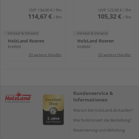
amerikanisch lebhaft
amerikanisch lebhaft
ultramattlackiert
ultramattlackiert
UVP
134,90 €
/ lfm
UVP
123,90 €
/ lfm
114,67 €
105,32 €
/ lfm
/ lfm
Verkauf & Versand
Verkauf & Versand
HolzLand Roeren
HolzLand Roeren
Krefeld
Krefeld
20 weitere Händler
20 weitere Händler
Kundenservice &
Informationen
Warum bei HolzLand.de kaufen?
Wie funktioniert die Bestellung?
Reservierung und Abholung