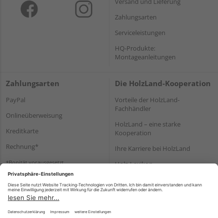
Versand und Lieferung
Zahlungsarten
Serviceleistungen
HQ-Produkte:
Montageanleitungen
Zahlungsarten
Die HolzLand-Kooperation
PayPal
Vorteile der HolzLand-
Fachhändler
Onlineüberweisung
HolzLand – eine starke
Kreditkarte
Kooperation
Rechnung*
Ihre Karriere bei HolzLand
*Bonität vorausgesetzt
Holz-Lexikon
Bauanleitungen
HolzLand Mitglieder-Bereich