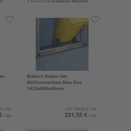
rn
Erhältlich bei
8 weiteren Händlern
ex
Biohort Boden-Set
Mülltonnenbox Alex Duo
1420x940x40mm
 €
/ Stk.
UVP
349,00 €
/ Stk.
€
331,55 €
/ Stk.
/ Stk.
er
Verkauf & Versand
durch Ihren Händler