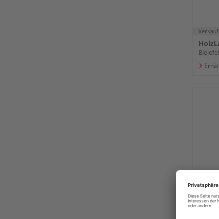
Verkauf
HolzL
Bielefe
Erhäl
KARI
3 mit
876x