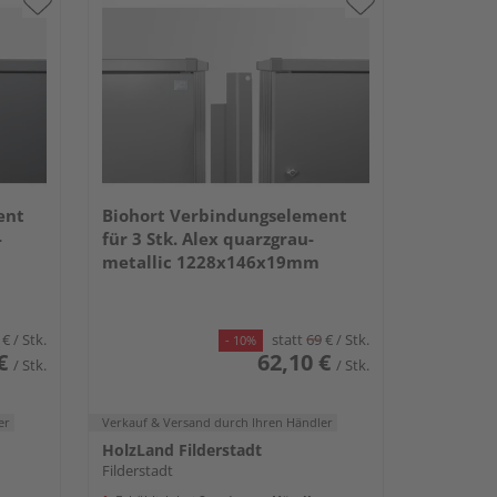
ent
Biohort Verbindungselement
-
für 3 Stk. Alex quarzgrau-
metallic 1228x146x19mm
€
/ Stk.
statt
69
€
/ Stk.
- 10%
€
62,10 €
/ Stk.
/ Stk.
er
Verkauf & Versand
durch Ihren Händler
HolzLand Filderstadt
Filderstadt