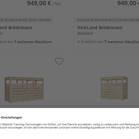
949,00 €
949,00 
/ Stk.
 & Versand
durch Ihren Händler
Verkauf & Versand
durch Ihren Händl
and Brinkmann
HolzLand Brinkmann
ld
Bielefeld
tlich bei
7 weiteren Händlern
Erhältlich bei
7 weiteren Händle
BU Mülltonnenunterstand
KARIBU Mülltonnenunter
 Hochbeet naturbelassen
mit Hochbeet naturbelas
2380x1426mm
876x1582x1426mm