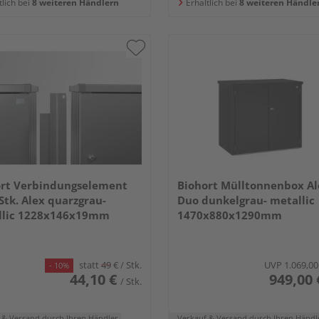
tlich bei
8 weiteren Händlern
Erhältlich bei
8 weiteren Händle
ort Verbindungselement
Biohort Mülltonnenbox Al
 Stk. Alex quarzgrau-
Duo dunkelgrau- metallic
llic 1228x146x19mm
1470x880x1290mm
statt
49
€
/ Stk.
UVP
1.069,00
- 10%
44,10 €
949,00 
/ Stk.
 & Versand
durch Ihren Händler
Verkauf & Versand
durch Ihren Händl