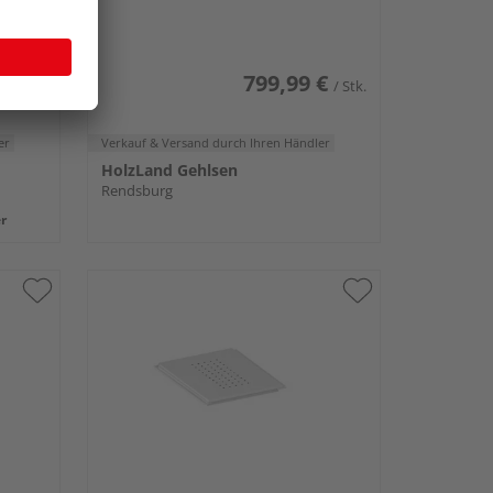
Tonnen bis 240 Liter
€
799,99 €
/ Stk.
/ Stk.
er
Verkauf & Versand
durch Ihren Händler
HolzLand Gehlsen
Rendsburg
r