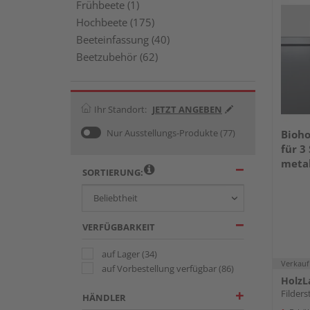
Frühbeete (1)
Hochbeete (175)
Beeteinfassung (40)
Beetzubehör (62)
Ihr Standort:
JETZT ANGEBEN
Nur Ausstellungs-Produkte
(77)
Bioh
für 3
meta
SORTIERUNG:
VERFÜGBARKEIT
auf Lager
(34)
Verkauf
auf Vorbestellung verfügbar
(86)
HolzL
Filders
HÄNDLER