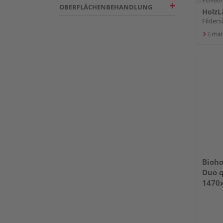
OBERFLÄCHENBEHANDLUNG
HolzL
Filders
Erhäl
Bioho
Duo q
1470