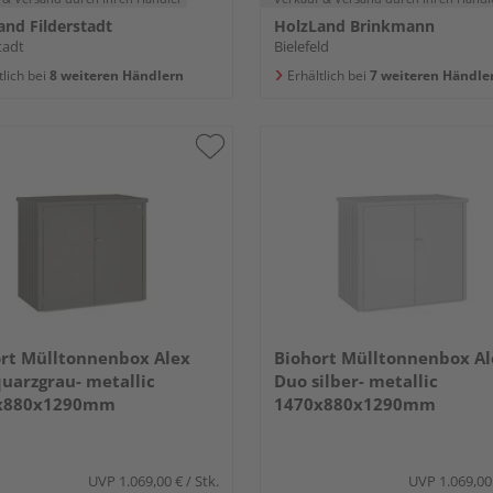
and Filderstadt
HolzLand Brinkmann
tadt
Bielefeld
tlich bei
8 weiteren Händlern
Erhältlich bei
7 weiteren Händle
rt Mülltonnenbox Alex
Biohort Mülltonnenbox Al
uarzgrau- metallic
Duo silber- metallic
x880x1290mm
1470x880x1290mm
UVP
1.069,00 €
/ Stk.
UVP
1.069,00