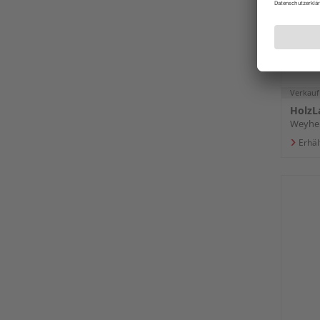
Verkauf
HolzL
Weyhe
Erhäl