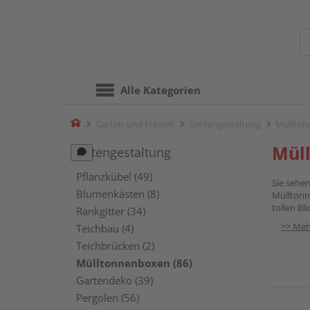
Alle Kategorien
Home
Garten und Freizeit
Gartengestaltung
Müllto
Mül
Gartengestaltung
Pflanzkübel (49)
Sie sehe
Blumenkästen (8)
Mülltonn
tollen Bl
Rankgitter (34)
>> Meh
Teichbau (4)
Teichbrücken (2)
Mülltonnenboxen (86)
Gartendeko (39)
Pergolen (56)