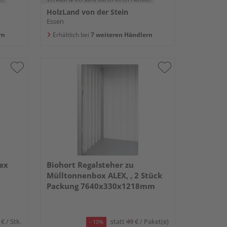
HolzLand von der Stein
Essen
rn
Erhältlich bei
7 weiteren Händlern
ex
Biohort Regalsteher zu
Mülltonnenbox ALEX, , 2 Stück
Packung 7640x330x1218mm
 €
/ Stk.
statt
49
€
/ Paket(e)
- 10%