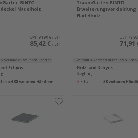
mGarten BINTO
TraumGarten BINTO
deckel Nadelholz
Erweiterungsverkleidung
Nadelholz
UVP
94,90 €
/ Stk.
UVP
79,90
85,42 €
71,91 
/ Stk.
 & Versand
durch Ihren Händler
Verkauf & Versand
durch Ihren Händl
and Schyns
HolzLand Schyns
rg
Siegburg
tlich bei
38 weiteren Händlern
Erhältlich bei
38 weiteren Händl