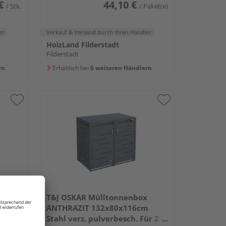
€
44,10 €
/ Stk.
/ Paket(e)
er
Verkauf & Versand
durch Ihren Händler
HolzLand Filderstadt
Filderstadt
rn
Erhältlich bei
6 weiteren Händlern
stand
T&J OSKAR Mülltonnenbox
sen
ANTHRAZIT 132x80x116cm
Stahl verz. pulverbesch. Für 2