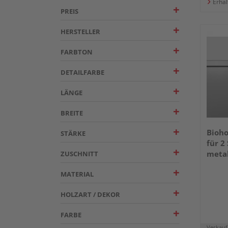
Erhäl
PREIS
HERSTELLER
FARBTON
DETAILFARBE
LÄNGE
BREITE
Bioh
STÄRKE
für 2
meta
ZUSCHNITT
MATERIAL
HOLZART / DEKOR
FARBE
Verkauf