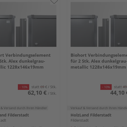
ort Verbindungselement
Biohort Verbindungselem
 Stk. Alex dunkelgrau-
für 2 Stk. Alex dunkelgrau
llic 1228x146x19mm
metallic 1228x146x19mm
statt
69
€
/ Stk.
statt
49
- 10%
- 10%
62,10 €
44,10 
/ Stk.
 & Versand
durch Ihren Händler
Verkauf & Versand
durch Ihren Händl
and Filderstadt
HolzLand Filderstadt
tadt
Filderstadt