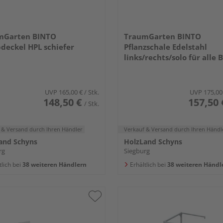
mGarten BINTO
TraumGarten BINTO
deckel HPL schiefer
Pflanzschale Edelstahl
links/rechts/solo für alle B
Materialien
UVP
165,00 €
/ Stk.
UVP
175,00
148,50 €
157,50 
/ Stk.
 & Versand
durch Ihren Händler
Verkauf & Versand
durch Ihren Händl
and Schyns
HolzLand Schyns
rg
Siegburg
tlich bei
38 weiteren Händlern
Erhältlich bei
38 weiteren Händl