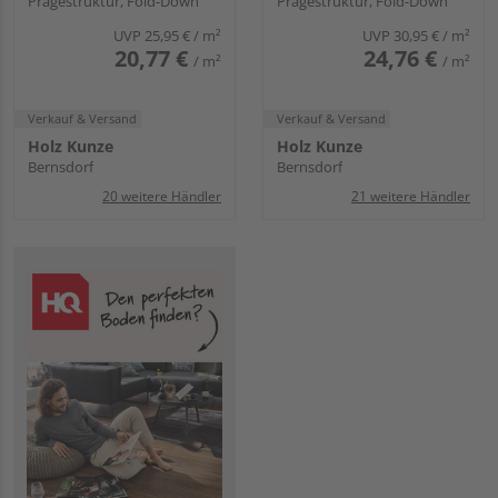
Prägestruktur, Fold-Down
Prägestruktur, Fold-Down
MeisterDesign.
MeisterDesign.
laminate LL 150
laminate LL 150 S
UVP
25,95 €
/ m²
UVP
30,95 €
/ m²
20,77 €
24,76 €
/ m²
/ m²
Verkauf & Versand
Verkauf & Versand
Holz Kunze
Holz Kunze
Bernsdorf
Bernsdorf
20 weitere Händler
21 weitere Händler