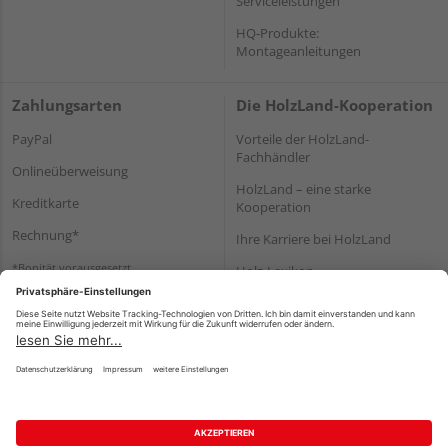
Serviceleistungen
HQ-Produkte:
Montageanleitungen
Zahlungsarten
Die HolzLand-Kooperation
PayPal
Vorteile der HolzLand-
Fachhändler
Onlineüberweisung
HolzLand – eine starke
Kreditkarte
Kooperation
Rechnung*
Ihre Karriere bei HolzLand
*Bonität vorausgesetzt
Holz-Lexikon
Bauanleitungen
HolzLand Mitglieder-Bereich
Impressum
Datenschutz
Nutzungsbedingungen