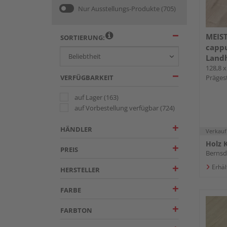
Nur Ausstellungs-Produkte
(705)
MEIS
SORTIERUNG:
capp
Landh
lamin
128,8 x
VERFÜGBARKEIT
Präges
auf Lager
(163)
auf Vorbestellung verfügbar
(724)
HÄNDLER
Verkauf
Holz 
PREIS
Bernsd
Erhäl
HERSTELLER
FARBE
FARBTON