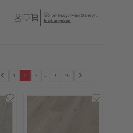
Mein Standort:
Jetzt angeben
1
2
3
…
9
10