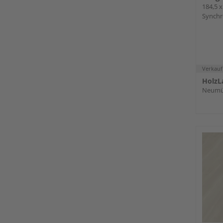
184,5 x
Synchro
Fold-
Verkauf
HolzL
Neumü