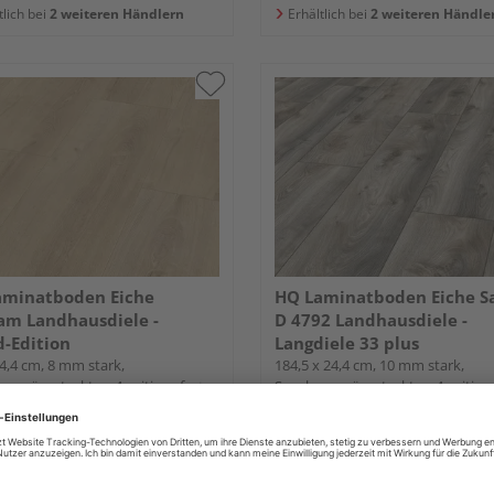
tlich bei
2 weiteren Händlern
Erhältlich bei
2 weiteren Händle
aminatboden Eiche
HQ Laminatboden Eiche S
am Landhausdiele -
D 4792 Landhausdiele -
-Edition
Langdiele 33 plus
4,4 cm, 8 mm stark,
184,5 x 24,4 cm, 10 mm stark,
nprägestruktur, 4-seitig gefast,
Synchronprägestruktur, 4-seitig g
Down
Fold-Down
UVP
19,95 €
/ m²
UVP
24,9
15,00 €
18,95
/ m²