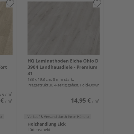
a
HQ Laminatboden Eiche Ohio D
fort
3904 Landhausdiele - Premium
31
138 x 19,3 cm, 8 mm stark,
Prägestruktur, 4-seitig gefast, Fold-Down
5 €
/ m²
 €
14,95 €
/ m²
/ m²
er
Verkauf & Versand
durch Ihren Händler
Holzhandlung Eick
Lüdenscheid