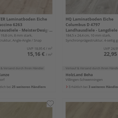
TER Laminatboden Eiche
HQ Laminatboden Eiche
uccino 6263
Columbus D 4797
ausdiele - MeisterDesign.
Landhausdiele - Langdiele
ate LC 150
 19,8 cm, 8 mm stark,
plus
184,5 x 24,4 cm, 10 mm stark,
truktur, Angle-Angle / Snap
Synchronprägestruktur, 4-seitig g
Fold-Down
UVP
18,95 €
/ m²
UVP
24,9
15,16 €
22,95
/ m²
 & Versand
durch Ihren Händler
Verkauf & Versand
durch Ihren Händl
Kunze
HolzLand Beha
orf
Villingen-Schwenningen
tlich bei
25 weiteren Händlern
Erhältlich bei
3 weiteren Händle