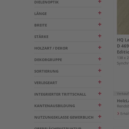
DIELENOPTIK
LÄNGE
BREITE
STÄRKE
HQ L
D 469
HOLZART / DEKOR
Editi
138 x 2
DEKORGRUPPE
Synchro
Fold-
SORTIERUNG
VERLEGEART
Verkauf
INTEGRIERTER TRITTSCHALL
HolzL
KANTENAUSBILDUNG
Rends
Erhäl
NUTZUNGSKLASSE GEWERBLICH
OBERFLÄCHENSTRUKTUR