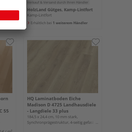
er
Verkauf & Versand
durch Ihren Händler
HolzLand Gütges, Kamp-Lintfort
Kamp-Lintfort
rn
Erhältlich bei
1 weiterem Händler
horn
HQ Laminatboden Eiche
Madison D 4725 Landhausdiele
C 55
- Langdiele 33 plus
184,5 x 24,4 cm, 10 mm stark,
p
Synchronprägestruktur, 4-seitig gefast,
Fold-Down
0 €
/ m²