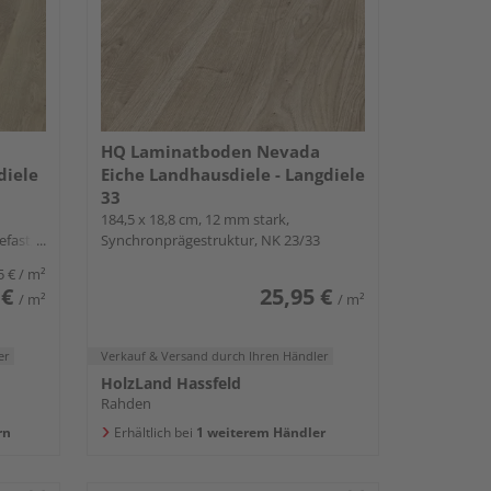
HQ Laminatboden Nevada
diele
Eiche Landhausdiele - Langdiele
33
184,5 x 18,8 cm, 12 mm stark,
efast,
Synchronprägestruktur, NK 23/33
5 €
/ m²
 €
25,95 €
/ m²
/ m²
er
Verkauf & Versand
durch Ihren Händler
HolzLand Hassfeld
Rahden
rn
Erhältlich bei
1 weiterem Händler