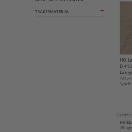
TRÄGERMATERIAL
HQ La
D 415
Langd
184,5 x
Synchro
Fold-
Verkauf
HolzL
Villin