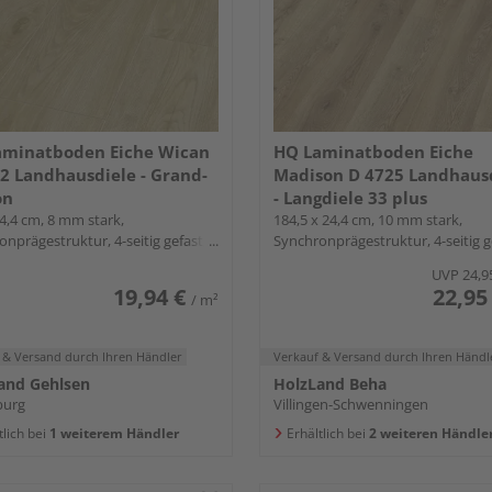
aminatboden Eiche Wican
HQ Laminatboden Eiche
2 Landhausdiele - Grand-
Madison D 4725 Landhaus
on
- Langdiele 33 plus
4,4 cm, 8 mm stark,
184,5 x 24,4 cm, 10 mm stark,
nprägestruktur, 4-seitig gefast,
Synchronprägestruktur, 4-seitig g
Down
Fold-Down
UVP
24,9
19,94 €
22,95
/ m²
 & Versand
durch Ihren Händler
Verkauf & Versand
durch Ihren Händl
and Gehlsen
HolzLand Beha
burg
Villingen-Schwenningen
tlich bei
1 weiterem Händler
Erhältlich bei
2 weiteren Händle