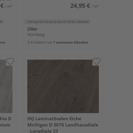
 €
24,95 €
/ m²
/ m²
er
Verkauf & Versand
durch Ihren Händler
Ziller
Nürnberg
ern
Erhältlich bei
1 weiterem Händler
hio D
HQ Laminatboden Eiche
emium
Michigan D 3076 Landhausdiele
- Langdiele 33