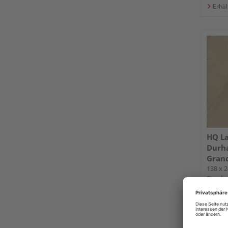
Erhäl
HQ L
Durh
Grand
138 x 2
Synchro
Fold-