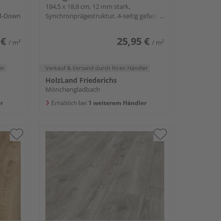
184,5 x 18,8 cm, 12 mm stark,
old-Down
Synchronprägestruktur, 4-seitig gefast,
Fold-Down
 €
25,95 €
/ m²
/ m²
er
Verkauf & Versand
durch Ihren Händler
HolzLand Friederichs
Mönchengladbach
r
Erhältlich bei
1 weiterem Händler