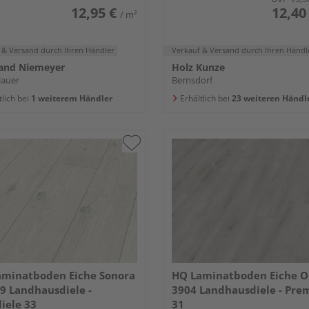
12,95 €
12,40
/ m²
 & Versand
durch Ihren Händler
Verkauf & Versand
durch Ihren Händl
and Niemeyer
Holz Kunze
lauer
Bernsdorf
tlich bei
1 weiterem Händler
Erhältlich bei
23 weiteren Händl
aminatboden Eiche Sonora
HQ Laminatboden Eiche O
9 Landhausdiele -
3904 Landhausdiele - Pr
iele 33
31