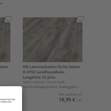
rn
alem
HQ Laminatboden Eiche Salem
D 4792 Landhausdiele -
Langdiele 33 plus
184,5 x 24,4 cm, 10 mm stark,
efast,
Synchronprägestruktur, 4-seitig gefast,
Fold-Down
5 €
/ m²
UVP
24,95 €
/ m²
 €
18,95 €
/ m²
/ m²