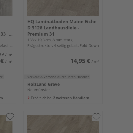
HQ Laminatboden Maine Eiche
D 3126 Landhausdiele -
 33
Premium 31
138 x 19,3 cm, 8 mm stark,
efast,
Prägestruktur, 4-seitig gefast, Fold-Down
5 €
/ m²
 €
14,95 €
/ m²
/ m²
er
Verkauf & Versand
durch Ihren Händler
HolzLand Greve
Neumünster
rn
Erhältlich bei
2 weiteren Händlern