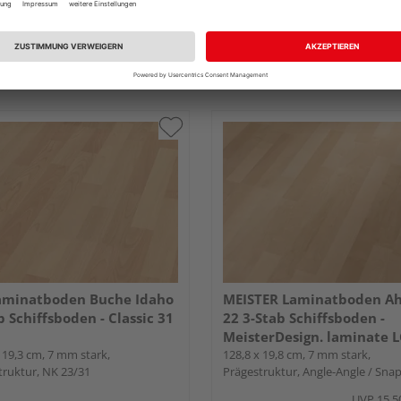
 & Versand
durch Ihren Händler
Verkauf & Versand
durch Ihren Händl
and Funk
HolzLand Köhrmann
Weyhe
tlich bei
1 weiterem Händler
Erhältlich bei
2 weiteren Händle
aminatboden Buche Idaho
MEISTER Laminatboden A
b Schiffsboden - Classic 31
22 3-Stab Schiffsboden -
MeisterDesign. laminate L
 19,3 cm, 7 mm stark,
128,8 x 19,8 cm, 7 mm stark,
truktur, NK 23/31
Prägestruktur, Angle-Angle / Sna
UVP
15,5