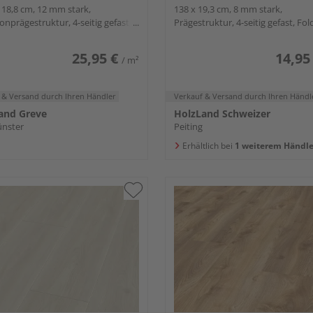
 18,8 cm, 12 mm stark,
138 x 19,3 cm, 8 mm stark,
nprägestruktur, 4-seitig gefast,
Prägestruktur, 4-seitig gefast, F
Down
25,95 €
14,95
/ m²
 & Versand
durch Ihren Händler
Verkauf & Versand
durch Ihren Händl
and Greve
HolzLand Schweizer
nster
Peiting
Erhältlich bei
1 weiterem Händle