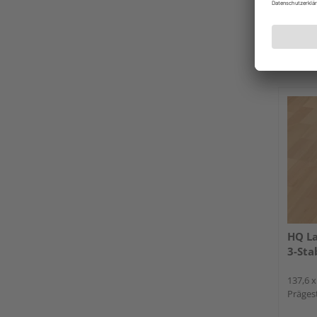
Verkauf
HolzL
Stade
Erhäl
HQ L
3-Sta
137,6 x
Präges