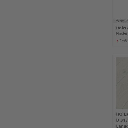
Verkauf
HolzL
Nieder
Erhäl
HQ L
D 317
Langd