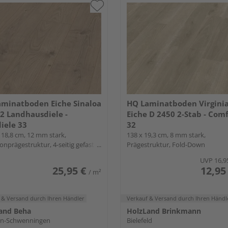
minatboden Eiche Sinaloa
HQ Laminatboden Virgini
2 Landhausdiele -
Eiche D 2450 2-Stab - Com
iele 33
32
 18,8 cm, 12 mm stark,
138 x 19,3 cm, 8 mm stark,
nprägestruktur, 4-seitig gefast,
Prägestruktur, Fold-Down
Down
UVP
16,9
25,95 €
12,95
/ m²
 & Versand
durch Ihren Händler
Verkauf & Versand
durch Ihren Händl
and Beha
HolzLand Brinkmann
gen-Schwenningen
Bielefeld