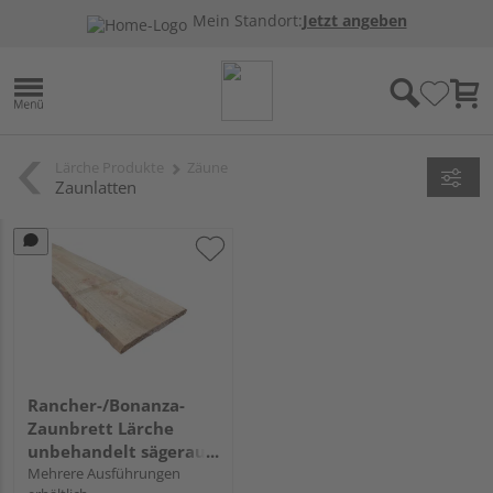
Mein Standort:
Jetzt angeben
Lärche Produkte
Zäune
Zaunlatten
Rancher-/Bonanza-
Zaunbrett Lärche
unbehandelt sägerau,
mit Baumkante
Mehrere Ausführungen