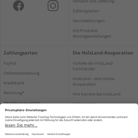
Versand und Lieferung
Zahlungsarten
Serviceleistungen
HQ-Produkte:
Montageanleitungen
Zahlungsarten
Die HolzLand-Kooperation
PayPal
Vorteile der HolzLand-
Fachhändler
Onlineüberweisung
HolzLand – eine starke
Kreditkarte
Kooperation
Rechnung*
Ihre Karriere bei HolzLand
*Bonität vorausgesetzt
Holz-Lexikon
Bauanleitungen
HolzLand Mitglieder-Bereich