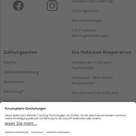
Versand und Lieferung
Zahlungsarten
Serviceleistungen
HQ-Produkte:
Montageanleitungen
Zahlungsarten
Die HolzLand-Kooperation
PayPal
Vorteile der HolzLand-
Fachhändler
Onlineüberweisung
HolzLand – eine starke
Kreditkarte
Kooperation
Rechnung*
Ihre Karriere bei HolzLand
*Bonität vorausgesetzt
Holz-Lexikon
Bauanleitungen
HolzLand Mitglieder-Bereich