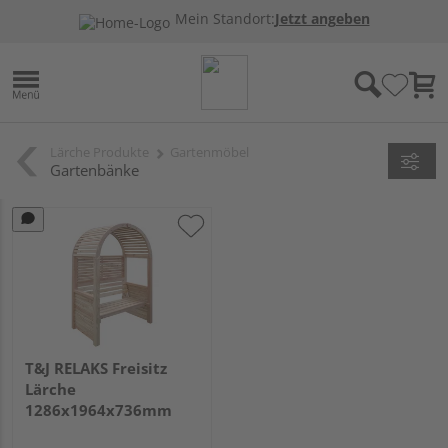
Mein Standort:
Jetzt angeben
Lärche Produkte
Gartenmöbel
Gartenbänke
T&J RELAKS Freisitz
Lärche
1286x1964x736mm