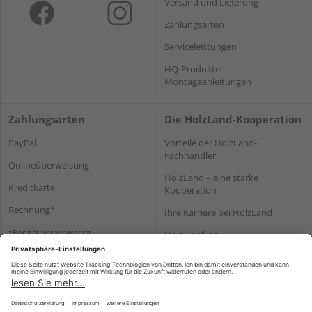
Versand und Lieferung
Zahlungsarten
Serviceleistungen
HQ-Produkte:
Montageanleitungen
Zahlungsarten
Die HolzLand-Kooperation
PayPal
Vorteile der HolzLand-
Fachhändler
Onlineüberweisung
HolzLand – eine starke
Kreditkarte
Kooperation
Rechnung*
Ihre Karriere bei HolzLand
*Bonität vorausgesetzt
Holz-Lexikon
Bauanleitungen
HolzLand Mitglieder-Bereich