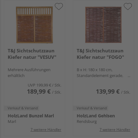
T&J Sichtschutzzaun
T&J Sichtschutzzaun
Kiefer natur "VESUV"
Kiefer natur "FOGO"
Mehrere Ausführungen
B x H: 180 x 180 cm,
erhältlich
Standardelement gerade,
Rahmen
UVP
199,99 €
/ Stk.
189,99 €
139,99 €
/ Stk.
/ Stk.
Verkauf & Versand
Verkauf & Versand
HolzLand Bunzel Marl
HolzLand Gehlsen
Marl
Rendsburg
7 weitere Händler
7 weitere Händler