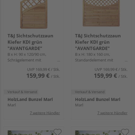
T&J Sichtschutzzaun
T&J Sichtschutzzaun
Kiefer KDI grün
Kiefer KDI grün
"AVANTGARDE"
"AVANTGARDE"
B x H: 90 x 120/90 cm,
B x H: 180 x 160 cm,
Schrägelement mit
Standardelement mit
Hochbogen und Gitter,
Tiefbogen und Gitter,
UVP
169,99 €
/ Stk.
UVP
169,99 €
/ Stk.
Rahmen
Rahmen
159,99 €
159,99 €
/ Stk.
/ Stk.
Verkauf & Versand
Verkauf & Versand
HolzLand Bunzel Marl
HolzLand Bunzel Marl
Marl
Marl
7 weitere Händler
7 weitere Händler