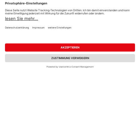
6 weitere Händler
3 weitere Händler
T&J Sichtschutzzaun
T&J Sichtschutzzaun
Kiefer Lärche "RHÖN"
Kiefer natur "RHÖN"
B x H: 180 x 180 cm,
Mehrere Ausführungen
Standardelement gerade,
erhältlich
Rahmen
169,99 €
179,99 €
/ Stk.
/ Stk.
Verkauf & Versand
Verkauf & Versand
HolzLand Gehlsen
HolzLand Gehlsen
Rendsburg
Rendsburg