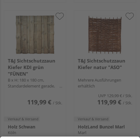
T&J Sichtschutzzaun
T&J Sichtschutzzaun
Kiefer KDI grün
Kiefer natur "ASO"
"FÜNEN"
B x H: 180 x 180 cm,
Mehrere Ausführungen
Standardelement gerade,
erhältlich
Rahmen
UVP
129,99 €
/ Stk.
119,99 €
119,99 €
/ Stk.
/ Stk.
Verkauf & Versand
Verkauf & Versand
Holz Schwan
HolzLand Bunzel Marl
Köln
Marl