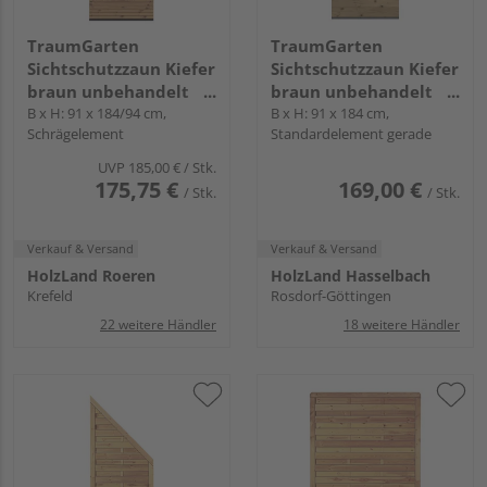
TraumGarten
TraumGarten
Sichtschutzzaun Kiefer
Sichtschutzzaun Kiefer
braun unbehandelt
braun unbehandelt
"SYSTEM NEO"
B x H: 91 x 184/94 cm,
"SYSTEM HOLZ"
B x H: 91 x 184 cm,
Schrägelement
Standardelement gerade
UVP
185,00 €
/ Stk.
175,75 €
169,00 €
/ Stk.
/ Stk.
Verkauf & Versand
Verkauf & Versand
HolzLand Roeren
HolzLand Hasselbach
Krefeld
Rosdorf-Göttingen
22 weitere Händler
18 weitere Händler