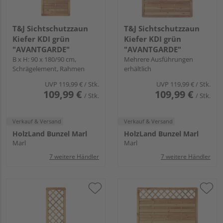
T&J Sichtschutzzaun
T&J Sichtschutzzaun
Kiefer KDI grün
Kiefer KDI grün
"AVANTGARDE"
"AVANTGARDE"
B x H: 90 x 180/90 cm,
Mehrere Ausführungen
Schrägelement, Rahmen
erhältlich
UVP
119,99 €
/ Stk.
UVP
119,99 €
/ Stk.
109,99 €
109,99 €
/ Stk.
/ Stk.
Verkauf & Versand
Verkauf & Versand
HolzLand Bunzel Marl
HolzLand Bunzel Marl
Marl
Marl
7 weitere Händler
7 weitere Händler