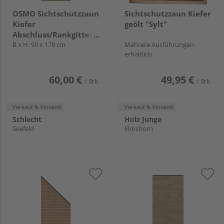
OSMO Sichtschutzzaun
Sichtschutzzaun Kiefer
Kiefer
geölt "Sylt"
Abschluss/Rankgitter
"Lillehammer"
B x H: 90 x 178 cm
Mehrere Ausführungen
erhältlich
60,00 €
49,95 €
/ Stk.
/ Stk.
Verkauf & Versand
Verkauf & Versand
Schlecht
Holz Junge
Seefeld
Elmshorn