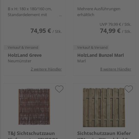
B x H: 180 x 180/160 cm,
Mehrere Ausführungen
Standardelement mit
erhältlich
Hochbogen und Gitter
UVP
79,99 €
/ Stk.
74,95 €
74,99 €
/ Stk.
/ Stk.
Verkauf & Versand
Verkauf & Versand
HolzLand Greve
HolzLand Bunzel Marl
Neumünster
Marl
2 weitere Händler
8 weitere Händler
T&J Sichtschutzzaun
Sichtschutzzaun Kiefer