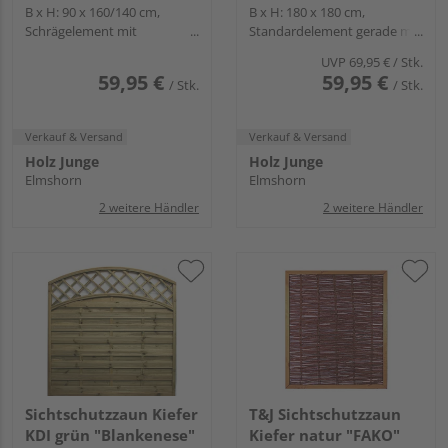
B x H: 90 x 160/140 cm,
B x H: 180 x 180 cm,
Schrägelement mit
Standardelement gerade mit
Hochbogen und Gitter
Gitter
UVP
69,95 €
/ Stk.
59,95 €
59,95 €
/ Stk.
/ Stk.
Verkauf & Versand
Verkauf & Versand
Holz Junge
Holz Junge
Elmshorn
Elmshorn
2 weitere Händler
2 weitere Händler
Sichtschutzzaun Kiefer
T&J Sichtschutzzaun
KDI grün "Blankenese"
Kiefer natur "FAKO"