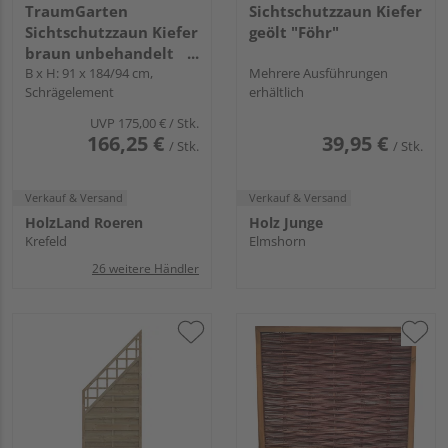
TraumGarten
Sichtschutzzaun Kiefer
Sichtschutzzaun Kiefer
geölt "Föhr"
braun unbehandelt
"SYSTEM HOLZ"
B x H: 91 x 184/94 cm,
Mehrere Ausführungen
Schrägelement
erhältlich
UVP
175,00 €
/ Stk.
166,25 €
39,95 €
/ Stk.
/ Stk.
Verkauf & Versand
Verkauf & Versand
HolzLand Roeren
Holz Junge
Krefeld
Elmshorn
26 weitere Händler