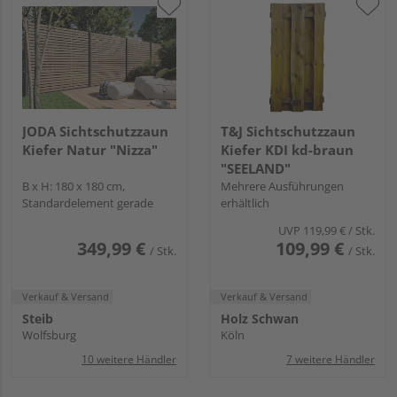
JODA Sichtschutzzaun
T&J Sichtschutzzaun
Kiefer Natur "Nizza"
Kiefer KDI kd-braun
"SEELAND"
B x H: 180 x 180 cm,
Mehrere Ausführungen
Standardelement gerade
erhältlich
UVP
119,99 €
/ Stk.
349,99 €
109,99 €
/ Stk.
/ Stk.
Verkauf & Versand
Verkauf & Versand
Steib
Holz Schwan
Wolfsburg
Köln
10 weitere Händler
7 weitere Händler