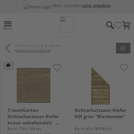
Mein Standort:
Jetzt angeben
Kiefer Produkte
Zäune
Sichtschutzzäune
TraumGarten
Sichtschutzzaun Kiefer
Sichtschutzzaun Kiefer
KDI grün "Blankenese"
braun unbehandelt
"SYSTEM HOLZ"
B x H: 178 x 184 cm,
B x H: 90 x 180/90 cm,