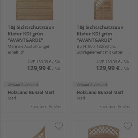
T&J Sichtschutzzaun
T&J Sichtschutzzaun
Kiefer KDI grün
Kiefer KDI grün
"AVANTGARDE"
"AVANTGARDE"
Mehrere Ausführungen
B x H: 90 x 180/90 cm,
erhältlich
Schrägelement mit Gitter,
Rahmen
UVP
139,99 €
/ Stk.
UVP
139,99 €
/ Stk.
129,99 €
129,99 €
/ Stk.
/ Stk.
Verkauf & Versand
Verkauf & Versand
HolzLand Bunzel Marl
HolzLand Bunzel Marl
Marl
Marl
7 weitere Händler
7 weitere Händler