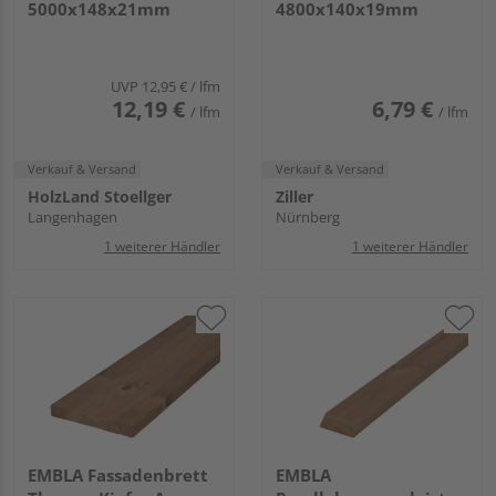
5000x148x21mm
4800x140x19mm
UVP
12,95 €
/ lfm
12,19 €
6,79 €
/ lfm
/ lfm
Verkauf & Versand
Verkauf & Versand
HolzLand Stoellger
Ziller
Langenhagen
Nürnberg
1 weiterer Händler
1 weiterer Händler
EMBLA Fassadenbrett
EMBLA