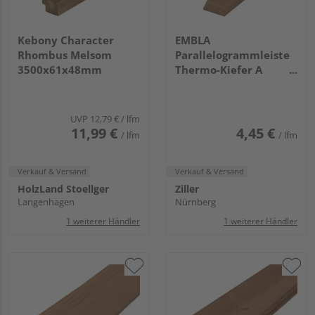
Kebony Character
EMBLA
Rhombus Melsom
Parallelogrammleiste
3500x61x48mm
Thermo-Kiefer A
5100x68x26mm
UVP
12,79 €
/ lfm
11,99 €
4,45 €
/ lfm
/ lfm
Verkauf & Versand
Verkauf & Versand
HolzLand Stoellger
Ziller
Langenhagen
Nürnberg
1 weiterer Händler
1 weiterer Händler