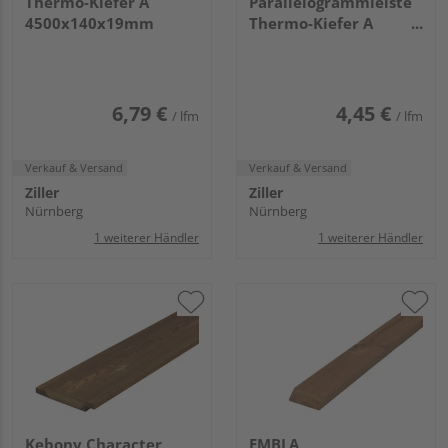
Thermo-Kiefer A
Parallelogrammleiste
4500x140x19mm
Thermo-Kiefer A
4800x68x26mm
6,79 €
4,45 €
/ lfm
/ lfm
Verkauf & Versand
Verkauf & Versand
Ziller
Ziller
Nürnberg
Nürnberg
1 weiterer Händler
1 weiterer Händler
Kebony Character
EMBLA