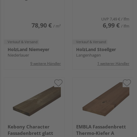
unbehandelt
26x92mm, 4,2m
UVP
7,49 €
/ lfm
78,90 €
6,99 €
/ m²
/ lfm
Verkauf & Versand
Verkauf & Versand
HolzLand Niemeyer
HolzLand Stoellger
Niederlauer
Langenhagen
9 weitere Händler
1 weiterer Händler
Kebony Character
EMBLA Fassadenbrett
Fassadenbrett glatt
Thermo-Kiefer A