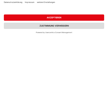
EMBLA TIGA Rhombus
Thermo-Kiefer A
4800x68x26mm
4,45 €
/ lfm
Verkauf & Versand
Ziller
Nürnberg