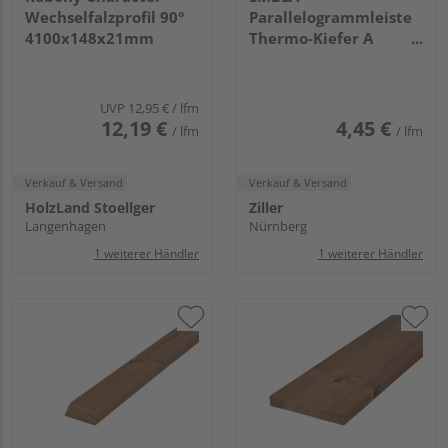
Wechselfalzprofil 90°
Parallelogrammleiste
4100x148x21mm
Thermo-Kiefer A
3000x68x26mm
UVP
12,95 €
/ lfm
12,19 €
4,45 €
/ lfm
/ lfm
Verkauf & Versand
Verkauf & Versand
HolzLand Stoellger
Ziller
Langenhagen
Nürnberg
1 weiterer Händler
1 weiterer Händler