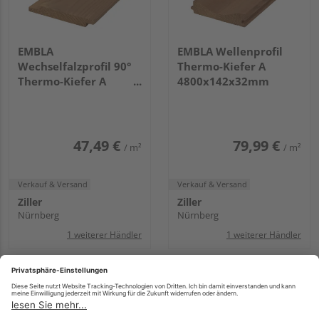
EMBLA
EMBLA Wellenprofil
Wechselfalzprofil 90°
Thermo-Kiefer A
Thermo-Kiefer A
4800x142x32mm
2700x142x20mm
47,49 €
79,99 €
/ m²
/ m²
Verkauf & Versand
Verkauf & Versand
Ziller
Ziller
Nürnberg
Nürnberg
1 weiterer Händler
1 weiterer Händler