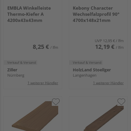
EMBLA Winkelleiste
Kebony Character
Thermo-Kiefer A
Wechselfalzprofil 90°
4200x43x43mm
4700x148x21mm
UVP
12,95 €
/ lfm
8,25 €
12,19 €
/ lfm
/ lfm
Verkauf & Versand
Verkauf & Versand
Ziller
HolzLand Stoellger
Nürnberg
Langenhagen
1 weiterer Händler
1 weiterer Händler