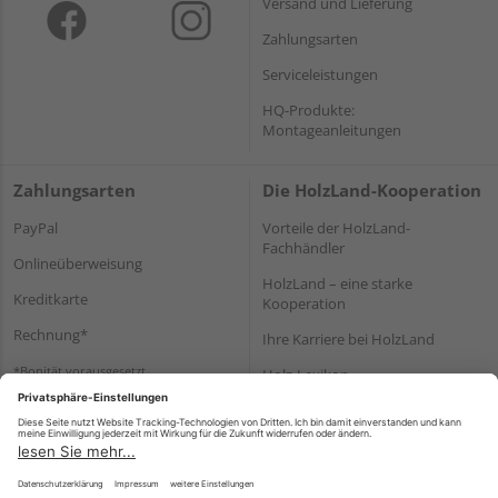
Versand und Lieferung
Zahlungsarten
Serviceleistungen
HQ-Produkte:
Montageanleitungen
Zahlungsarten
Die HolzLand-Kooperation
PayPal
Vorteile der HolzLand-
Fachhändler
Onlineüberweisung
HolzLand – eine starke
Kreditkarte
Kooperation
Rechnung*
Ihre Karriere bei HolzLand
*Bonität vorausgesetzt
Holz-Lexikon
Bauanleitungen
HolzLand Mitglieder-Bereich