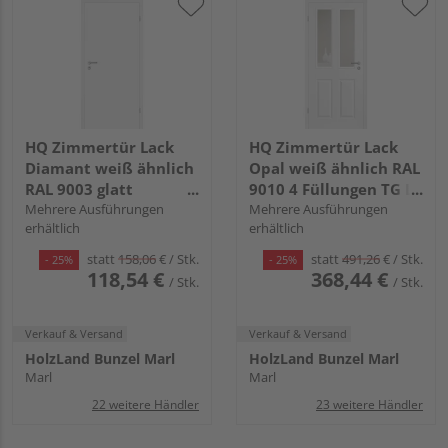
HQ Zimmertür Lack
HQ Zimmertür Lack
Diamant weiß ähnlich
Opal weiß ähnlich RAL
RAL 9003 glatt
9010 4 Füllungen TG LA
Röhrenspan KK1
Mehrere Ausführungen
D Röhrenspan KK1
Mehrere Ausführungen
erhältlich
erhältlich
statt
158,06
€
/ Stk.
statt
491,26
€
/ Stk.
- 25%
- 25%
118,54 €
368,44 €
/ Stk.
/ Stk.
Verkauf & Versand
Verkauf & Versand
HolzLand Bunzel Marl
HolzLand Bunzel Marl
Marl
Marl
22 weitere Händler
23 weitere Händler