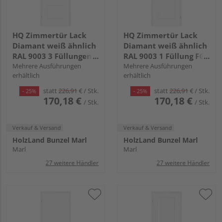
HQ Zimmertür Lack
HQ Zimmertür Lack
Diamant weiß ähnlich
Diamant weiß ähnlich
RAL 9003 3 Füllungen
RAL 9003 1 Füllung FG
FG Röhrenspan KK1
Mehrere Ausführungen
Röhrenspan KK1
Mehrere Ausführungen
erhältlich
erhältlich
statt
226,91
€
/ Stk.
statt
226,91
€
/ Stk.
- 25%
- 25%
170,18 €
170,18 €
/ Stk.
/ Stk.
Verkauf & Versand
Verkauf & Versand
HolzLand Bunzel Marl
HolzLand Bunzel Marl
Marl
Marl
27 weitere Händler
27 weitere Händler