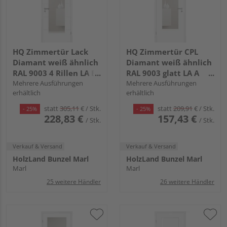
HQ Zimmertür Lack
HQ Zimmertür CPL
Diamant weiß ähnlich
Diamant weiß ähnlich
RAL 9003 4 Rillen LA B
RAL 9003 glatt LA A
Röhrenspan KK1
Mehrere Ausführungen
Röhrenspan KK1
Mehrere Ausführungen
erhältlich
erhältlich
statt
305,11
€
/ Stk.
statt
209,91
€
/ Stk.
- 25%
- 25%
228,83 €
157,43 €
/ Stk.
/ Stk.
Verkauf & Versand
Verkauf & Versand
HolzLand Bunzel Marl
HolzLand Bunzel Marl
Marl
Marl
25 weitere Händler
26 weitere Händler