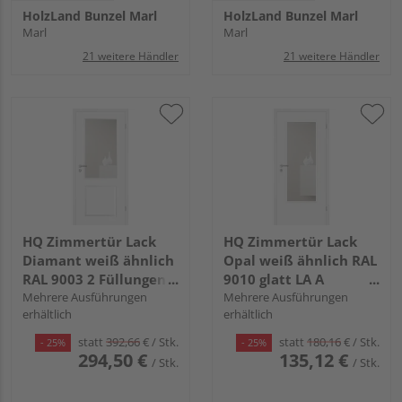
HolzLand Bunzel Marl
HolzLand Bunzel Marl
Marl
Marl
21 weitere Händler
21 weitere Händler
HQ Zimmertür Lack
HQ Zimmertür Lack
Diamant weiß ähnlich
Opal weiß ähnlich RAL
RAL 9003 2 Füllungen
9010 glatt LA A
TG LA C Röhrenspan
Mehrere Ausführungen
Röhrenspan KK1
Mehrere Ausführungen
erhältlich
erhältlich
KK1
statt
392,66
€
/ Stk.
statt
180,16
€
/ Stk.
- 25%
- 25%
294,50 €
135,12 €
/ Stk.
/ Stk.