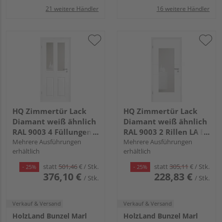
21 weitere Händler
16 weitere Händler
HQ Zimmertür Lack
HQ Zimmertür Lack
Diamant weiß ähnlich
Diamant weiß ähnlich
RAL 9003 4 Füllungen
RAL 9003 2 Rillen LA B
TG LA D Röhrenspan
Mehrere Ausführungen
Röhrenspan KK1
Mehrere Ausführungen
erhältlich
erhältlich
KK1
statt
501,46
€
/ Stk.
statt
305,11
€
/ Stk.
- 25%
- 25%
376,10 €
228,83 €
/ Stk.
/ Stk.
Verkauf & Versand
Verkauf & Versand
HolzLand Bunzel Marl
HolzLand Bunzel Marl