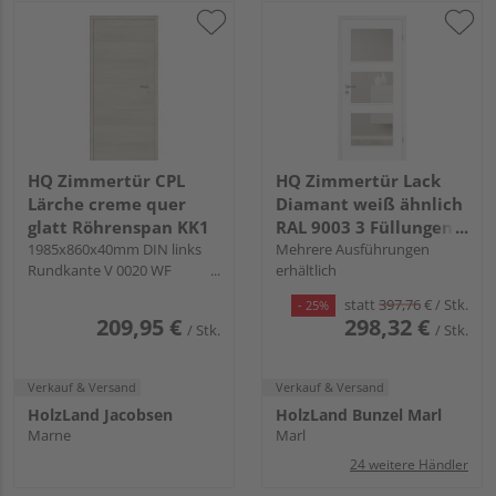
HQ Zimmertür CPL
HQ Zimmertür Lack
Lärche creme quer
Diamant weiß ähnlich
glatt Röhrenspan KK1
RAL 9003 3 Füllungen
1985x860x40mm DIN links
FG LA F Röhrenspan
Mehrere Ausführungen
Rundkante V 0020 WF
erhältlich
KK1
Buntbart
statt
397,76
€
/ Stk.
- 25%
209,95 €
298,32 €
/ Stk.
/ Stk.
Verkauf & Versand
Verkauf & Versand
HolzLand Jacobsen
HolzLand Bunzel Marl
Marne
Marl
24 weitere Händler