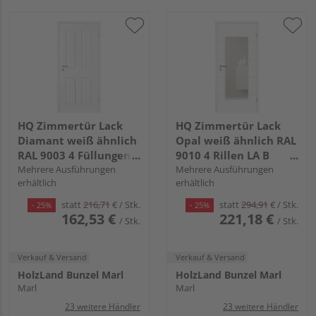
HQ Zimmertür Lack
HQ Zimmertür Lack
Diamant weiß ähnlich
Opal weiß ähnlich RAL
RAL 9003 4 Füllungen
9010 4 Rillen LA B
TG Röhrenspan KK1
Mehrere Ausführungen
Röhrenspan KK1
Mehrere Ausführungen
erhältlich
erhältlich
statt
216,71
€
/ Stk.
statt
294,91
€
/ Stk.
- 25%
- 25%
162,53 €
221,18 €
/ Stk.
/ Stk.
Verkauf & Versand
Verkauf & Versand
HolzLand Bunzel Marl
HolzLand Bunzel Marl
Marl
Marl
23 weitere Händler
23 weitere Händler