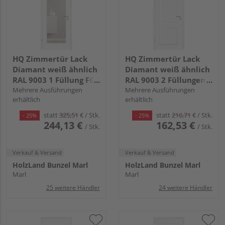
HQ Zimmertür Lack
HQ Zimmertür Lack
Diamant weiß ähnlich
Diamant weiß ähnlich
RAL 9003 1 Füllung FG
RAL 9003 2 Füllungen
LA E Röhrenspan KK1
Mehrere Ausführungen
TG Röhrenspan KK1
Mehrere Ausführungen
erhältlich
erhältlich
statt
325,51
€
/ Stk.
statt
216,71
€
/ Stk.
- 25%
- 25%
244,13 €
162,53 €
/ Stk.
/ Stk.
Verkauf & Versand
Verkauf & Versand
HolzLand Bunzel Marl
HolzLand Bunzel Marl
Marl
Marl
25 weitere Händler
24 weitere Händler