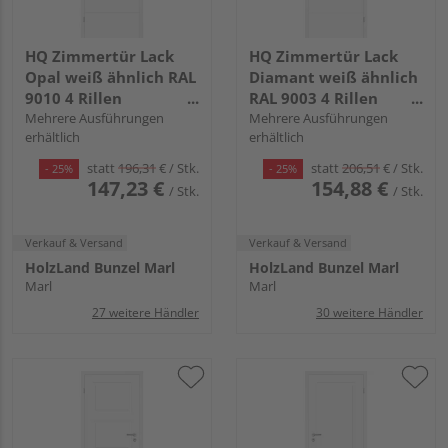
HQ Zimmertür Lack
HQ Zimmertür Lack
Opal weiß ähnlich RAL
Diamant weiß ähnlich
9010 4 Rillen
RAL 9003 4 Rillen
Röhrenspan KK1
Mehrere Ausführungen
Röhrenspan KK1
Mehrere Ausführungen
erhältlich
erhältlich
statt
196,31
€
/ Stk.
statt
206,51
€
/ Stk.
- 25%
- 25%
147,23 €
154,88 €
/ Stk.
/ Stk.
Verkauf & Versand
Verkauf & Versand
HolzLand Bunzel Marl
HolzLand Bunzel Marl
Marl
Marl
27 weitere Händler
30 weitere Händler