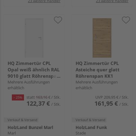
23 weitere Händler
23 weitere Händler
HQ Zimmertür CPL
HQ Zimmertür CPL
Opal weiß ähnlich RAL
Asteiche quer glatt
9010 glatt Röhrenspan
Röhrenspan KK1
KK1
Mehrere Ausführungen
Mehrere Ausführungen
erhältlich
erhältlich
statt
163,16
€
/ Stk.
UVP
209,95 €
/ Stk.
- 25%
122,37 €
161,95 €
/ Stk.
/ Stk.
Verkauf & Versand
Verkauf & Versand
HolzLand Bunzel Marl
HolzLand Funk
Marl
Stade