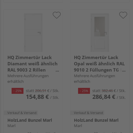
HQ Zimmertür Lack
HQ Zimmertür Lack
Diamant weiß ähnlich
Opal weiß ähnlich RAL
RAL 9003 2 Rillen
9010 2 Füllungen TG LA
Röhrenspan KK1
Mehrere Ausführungen
C Röhrenspan KK1
Mehrere Ausführungen
erhältlich
erhältlich
statt
206,51
€
/ Stk.
statt
382,46
€
/ Stk.
- 25%
- 25%
154,88 €
286,84 €
/ Stk.
/ Stk.
Verkauf & Versand
Verkauf & Versand
HolzLand Bunzel Marl
HolzLand Bunzel Marl
Marl
Marl