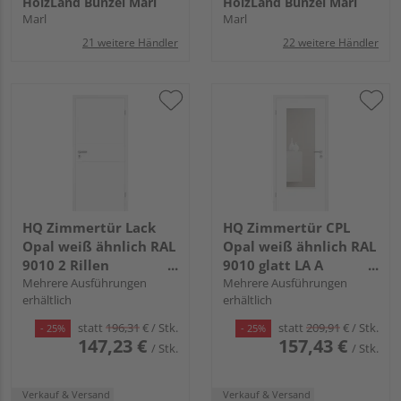
HolzLand Bunzel Marl
HolzLand Bunzel Marl
Marl
Marl
21 weitere Händler
22 weitere Händler
HQ Zimmertür Lack
HQ Zimmertür CPL
Opal weiß ähnlich RAL
Opal weiß ähnlich RAL
9010 2 Rillen
9010 glatt LA A
Röhrenspan KK1
Mehrere Ausführungen
Röhrenspan KK1
Mehrere Ausführungen
erhältlich
erhältlich
statt
196,31
€
/ Stk.
statt
209,91
€
/ Stk.
- 25%
- 25%
147,23 €
157,43 €
/ Stk.
/ Stk.
Verkauf & Versand
Verkauf & Versand