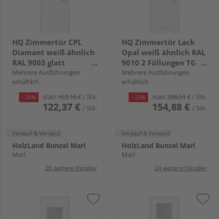
HQ Zimmertür CPL
HQ Zimmertür Lack
Diamant weiß ähnlich
Opal weiß ähnlich RAL
RAL 9003 glatt
9010 2 Füllungen TG
Röhrenspan KK1
Mehrere Ausführungen
Röhrenspan KK1
Mehrere Ausführungen
erhältlich
erhältlich
statt
163,16
€
/ Stk.
statt
206,51
€
/ Stk.
- 25%
- 25%
122,37 €
154,88 €
/ Stk.
/ Stk.
Verkauf & Versand
Verkauf & Versand
HolzLand Bunzel Marl
HolzLand Bunzel Marl
Marl
Marl
26 weitere Händler
24 weitere Händler