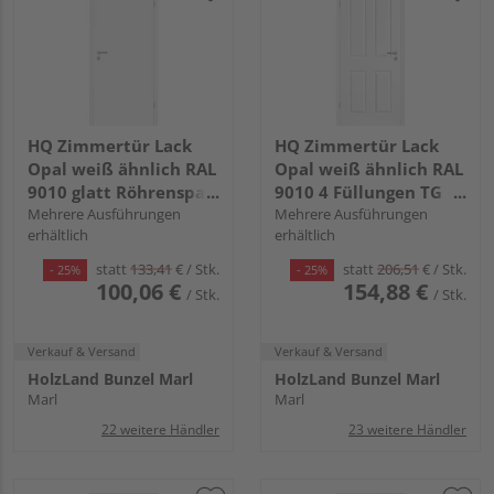
HQ Zimmertür Lack
HQ Zimmertür Lack
Opal weiß ähnlich RAL
Opal weiß ähnlich RAL
9010 glatt Röhrenspan
9010 4 Füllungen TG
KK1
Mehrere Ausführungen
Röhrenspan KK1
Mehrere Ausführungen
erhältlich
erhältlich
statt
133,41
€
/ Stk.
statt
206,51
€
/ Stk.
- 25%
- 25%
100,06 €
154,88 €
/ Stk.
/ Stk.
Verkauf & Versand
Verkauf & Versand
HolzLand Bunzel Marl
HolzLand Bunzel Marl
Marl
Marl
22 weitere Händler
23 weitere Händler