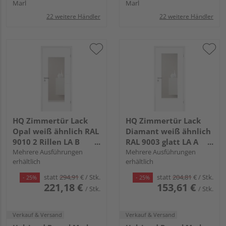
Marl
Marl
22 weitere Händler
22 weitere Händler
HQ Zimmertür Lack
HQ Zimmertür Lack
Opal weiß ähnlich RAL
Diamant weiß ähnlich
9010 2 Rillen LA B
RAL 9003 glatt LA A
Röhrenspan KK1
Mehrere Ausführungen
Röhrenspan KK1
Mehrere Ausführungen
erhältlich
erhältlich
statt
294,91
€
/ Stk.
statt
204,81
€
/ Stk.
- 25%
- 25%
221,18 €
153,61 €
/ Stk.
/ Stk.
Verkauf & Versand
Verkauf & Versand