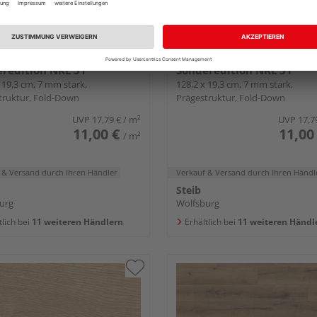
 Laminatboden Eiche
HARO Laminatboden Eich
rdia Landhausdiele -
Siena puro Landhausdiele 
redition NKL 31
Sonderedition NKL 31
 19,3 cm, 7 mm stark,
128,2 x 19,3 cm, 7 mm stark,
truktur, Fold-Down
Prägestruktur, Fold-Down
UVP
17,79 €
/ m²
UVP
17,7
11,00 €
11,00
/ m²
 & Versand
durch Ihren Händler
Verkauf & Versand
durch Ihren Händl
Steib
urg
Wolfsburg
tlich bei
11 weiteren Händlern
Erhältlich bei
11 weiteren Händl