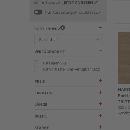
Ihr Standort:
JETZT ANGEBEN
Nur Ausstellungs-Produkte
(330)
SORTIERUNG:
VERFÜGBARKEIT
auf Lager
(22)
auf Vorbestellung verfügbar
(322)
PREIS
HARO
FARBTON
Portl
TRITT
LÄNGE
220 x 2
Synchro
BREITE
Down
STÄRKE