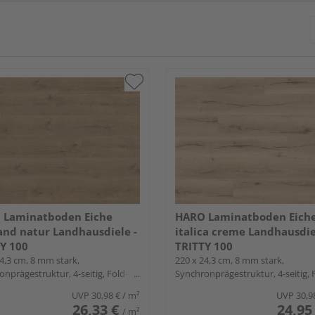
 Laminatboden Eiche
HARO Laminatboden Eich
and natur Landhausdiele -
italica creme Landhausdie
Y 100
TRITTY 100
4,3 cm, 8 mm stark,
220 x 24,3 cm, 8 mm stark,
nprägestruktur, 4-seitig, Fold-
Synchronprägestruktur, 4-seitig, 
Down
UVP
30,98 €
/ m²
UVP
30,9
26,33 €
24,95
/ m²