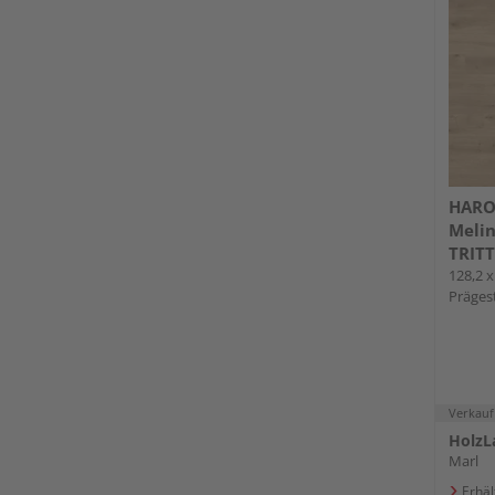
HARO
Melin
TRITT
128,2 x
Prägest
Verkauf
HolzL
Marl
Erhäl