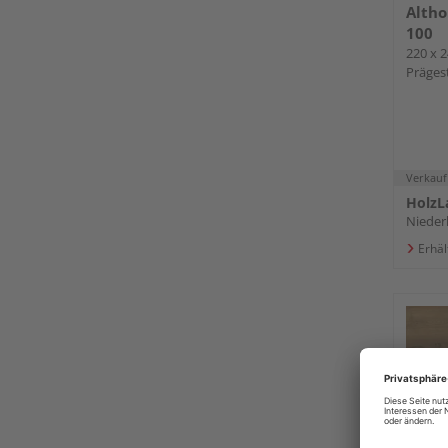
Altho
100
220 x 2
Prägest
Verkauf
HolzL
Nieder
Erhäl