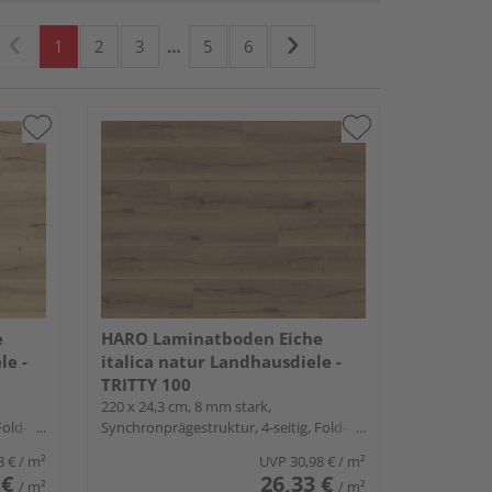
1
2
3
…
5
6
e
HARO Laminatboden Eiche
le -
italica natur Landhausdiele -
TRITTY 100
220 x 24,3 cm, 8 mm stark,
Fold-
Synchronprägestruktur, 4-seitig, Fold-
Down
8 €
/ m²
UVP
30,98 €
/ m²
 €
26,33 €
/ m²
/ m²