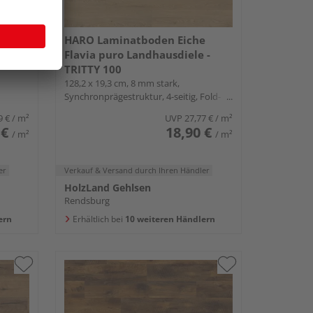
e
HARO Laminatboden Eiche
-
Flavia puro Landhausdiele -
TRITTY 100
128,2 x 19,3 cm, 8 mm stark,
Synchronprägestruktur, 4-seitig, Fold-
Down
9 €
/ m²
UVP
27,77 €
/ m²
 €
18,90 €
/ m²
/ m²
er
Verkauf & Versand
durch Ihren Händler
HolzLand Gehlsen
Rendsburg
ern
Erhältlich bei
10 weiteren Händlern