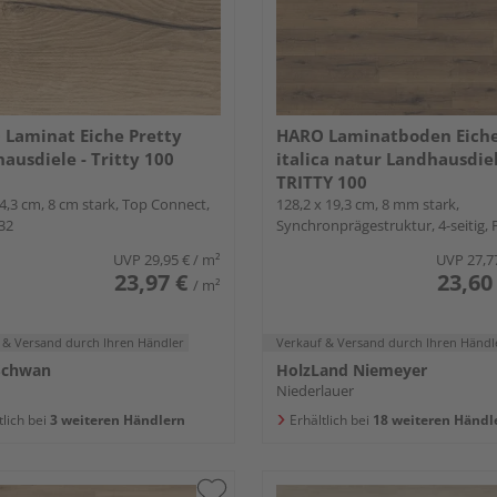
Laminat Eiche Pretty
HARO Laminatboden Eich
ausdiele - Tritty 100
italica natur Landhausdiel
TRITTY 100
4,3 cm, 8 cm stark, Top Connect,
128,2 x 19,3 cm, 8 mm stark,
32
Synchronprägestruktur, 4-seitig, 
Down
UVP
29,95 €
/ m²
UVP
27,7
23,97 €
23,60
/ m²
 & Versand
durch Ihren Händler
Verkauf & Versand
durch Ihren Händl
Schwan
HolzLand Niemeyer
Niederlauer
tlich bei
3 weiteren Händlern
Erhältlich bei
18 weiteren Händl