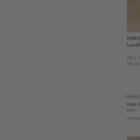
HARO 
Landh
220 x 2
NK 23/
Verkauf
Holz 
Köln
Erhäl