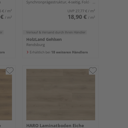
n
Synchronprägestruktur, 4-seitig, Fold-
Down
5 €
/ m²
UVP
27,77 €
/ m²
 €
18,90 €
/ m²
/ m²
er
Verkauf & Versand
durch Ihren Händler
HolzLand Gehlsen
Rendsburg
ern
Erhältlich bei
18 weiteren Händlern
e
HARO Laminatboden Eiche