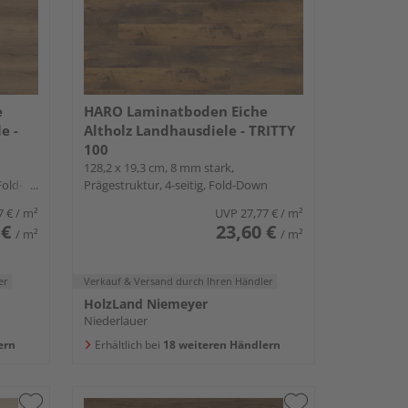
e
HARO Laminatboden Eiche
e -
Altholz Landhausdiele - TRITTY
100
128,2 x 19,3 cm, 8 mm stark,
Fold-
Prägestruktur, 4-seitig, Fold-Down
7 €
/ m²
UVP
27,77 €
/ m²
 €
23,60 €
/ m²
/ m²
er
Verkauf & Versand
durch Ihren Händler
HolzLand Niemeyer
Niederlauer
ern
Erhältlich bei
18 weiteren Händlern