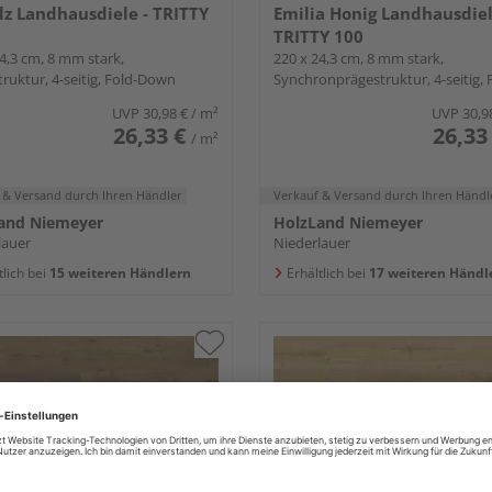
lz Landhausdiele - TRITTY
Emilia Honig Landhausdiel
TRITTY 100
4,3 cm, 8 mm stark,
220 x 24,3 cm, 8 mm stark,
ruktur, 4-seitig, Fold-Down
Synchronprägestruktur, 4-seitig, 
Down
UVP
30,98 €
/ m²
UVP
30,9
26,33 €
26,33
/ m²
 & Versand
durch Ihren Händler
Verkauf & Versand
durch Ihren Händl
and Niemeyer
HolzLand Niemeyer
lauer
Niederlauer
tlich bei
15 weiteren Händlern
Erhältlich bei
17 weiteren Händl