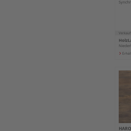
Synchro
Down
Verkauf
HolzL
Nieder
Erhäl
HARO