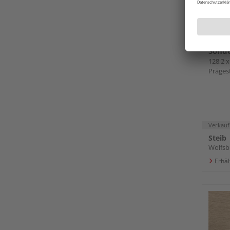
HARO
Lomba
Sonde
128,2 x
Präges
Verkauf
Steib
Wolfsb
Erhäl