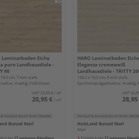
 Laminatboden Eiche
HARO Laminatboden Eich
a puro Landhausdiele -
Eleganza cremeweiß
Y 90
Landhausdiele - TRITTY 20
 19,3 cm, 7 mm stark,
Aqua
128,2 x 19,3 cm, 8 mm stark,
ruktur, 4-seitig, Fold-Down
Synchronprägestruktur, 4-seitig, 
Down
UVP
23,05 €
/ m²
UVP
32,0
20,95 €
28,95
/ m²
 & Versand
durch Ihren Händler
Verkauf & Versand
durch Ihren Händl
and Bunzel Marl
HolzLand Bunzel Marl
Marl
tlich bei
17 weiteren Händlern
Erhältlich bei
17 weiteren Händl