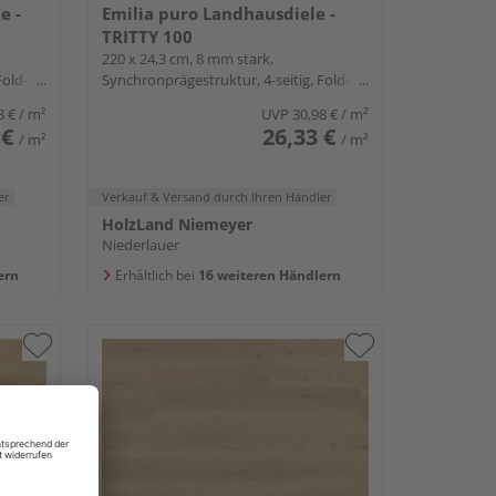
e -
Emilia puro Landhausdiele -
TRITTY 100
220 x 24,3 cm, 8 mm stark,
Fold-
Synchronprägestruktur, 4-seitig, Fold-
Down
8 €
/ m²
UVP
30,98 €
/ m²
 €
26,33 €
/ m²
/ m²
er
Verkauf & Versand
durch Ihren Händler
HolzLand Niemeyer
Niederlauer
ern
Erhältlich bei
16 weiteren Händlern