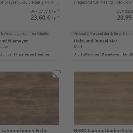
nprägestruktur, 4-seitig, Fold-
Prägestruktur, 4-seitig, Fold-Dow
UVP
27,77 €
/ m²
UVP
23,0
23,60 €
20,95
/ m²
 & Versand
durch Ihren Händler
Verkauf & Versand
durch Ihren Händl
and Niemeyer
HolzLand Bunzel Marl
lauer
Marl
tlich bei
17 weiteren Händlern
Erhältlich bei
18 weiteren Händl
 Laminatboden Eiche
HARO Laminatboden Eich