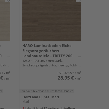
e
HARO Laminatboden Eiche
Eleganza geräuchert
0
Landhausdiele - TRITTY 200
Aqua
128,2 x 19,3 cm, 8 mm stark,
Fold-
Synchronprägestruktur, 4-seitig, Fold-
Down
5 €
/ m²
UVP
32,05 €
/ m²
 €
28,95 €
/ m²
/ m²
er
Verkauf & Versand
durch Ihren Händler
HolzLand Bunzel Marl
Marl
ern
Erhältlich bei
17 weiteren Händlern