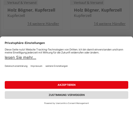
Verkauf & Versand
Verkauf & Versand
Holz Bögner, Kupferzell
Holz Bögner, Kupferzell
Kupferzell
Kupferzell
14 weitere Händler
14 weitere Händler
Griffwerk
Griffwerk
Glasschiebetür LINES
Glasschiebetür LINES
649
DIFFERENT
Mehrere Ausführungen
Mehrere Ausführungen
erhältlich
erhältlich
UVP
478,63 €
/ Stk.
UVP
470,25 €
/ Stk.
358,97 €
352,69 €
/ Stk.
/ Stk.