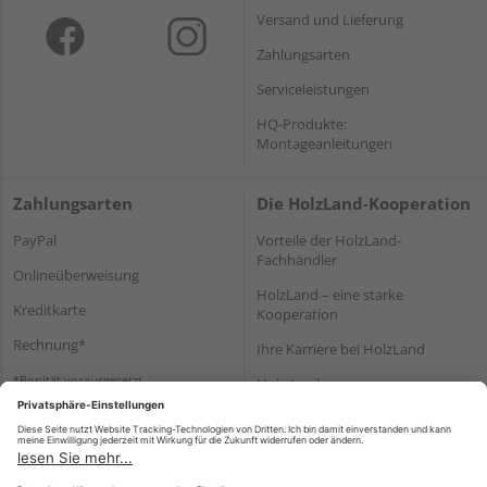
Versand und Lieferung
Zahlungsarten
Serviceleistungen
HQ-Produkte:
Montageanleitungen
Zahlungsarten
Die HolzLand-Kooperation
PayPal
Vorteile der HolzLand-
Fachhändler
Onlineüberweisung
HolzLand – eine starke
Kreditkarte
Kooperation
Rechnung*
Ihre Karriere bei HolzLand
*Bonität vorausgesetzt
Holz-Lexikon
Bauanleitungen
HolzLand Mitglieder-Bereich