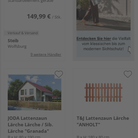
Standardelement gerade
149,99 €
/ Stk.
Verkauf & Versand
Steib
Wolfsburg
9 weitere Händler
JODA Lattenzaun
T&J Lattenzaun Lärche
Lärche Lärche / Sib.
"ANHOLT"
Lärche "Granada"
B x H: 80 x 190 cm,
B x H: 180 x 80 cm,