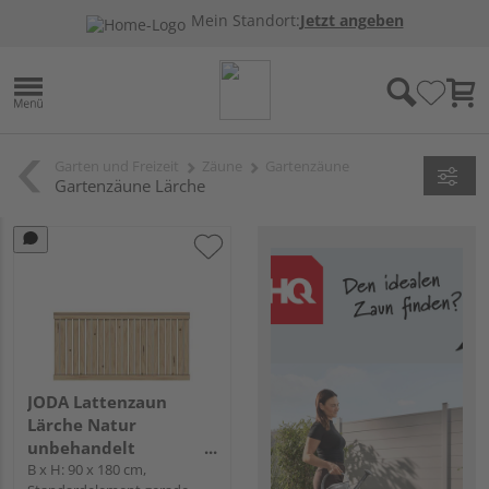
Mein Standort:
Jetzt angeben
Garten und Freizeit
Zäune
Gartenzäune
Gartenzäune Lärche
JODA Lattenzaun
Lärche Natur
unbehandelt
"Faaborg"
B x H: 90 x 180 cm,