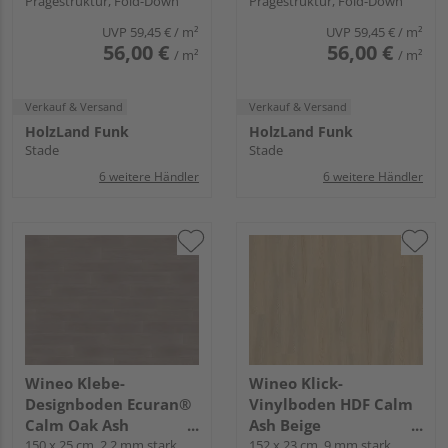
Prägestruktur, Fold-Down
Prägestruktur, Fold-Down
1000 wood XL
1000 wood XL
UVP
59,45 €
/ m²
UVP
59,45 €
/ m²
56,00 €
56,00 €
/ m²
/ m²
Verkauf & Versand
Verkauf & Versand
HolzLand Funk
HolzLand Funk
Stade
Stade
6 weitere Händler
6 weitere Händler
Wineo Klebe-
Wineo Klick-
Designboden Ecuran®
Vinylboden HDF Calm
Calm Oak Ash
Ash Beige
Landhausdiele - wineo
150 x 25 cm, 2,2 mm stark,
Landhausdiele - wineo
152 x 23 cm, 9 mm stark,