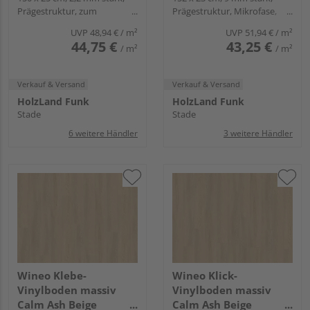
Prägestruktur, zum
Prägestruktur, Mikrofase,
1000 wood XL
400 wood XL
Verkleben
Angle-Angle
UVP
48,94 €
/ m²
UVP
51,94 €
/ m²
44,75 €
43,25 €
/ m²
/ m²
Verkauf & Versand
Verkauf & Versand
HolzLand Funk
HolzLand Funk
Stade
Stade
6 weitere Händler
3 weitere Händler
Wineo Klebe-
Wineo Klick-
Vinylboden massiv
Vinylboden massiv
Calm Ash Beige
Calm Ash Beige