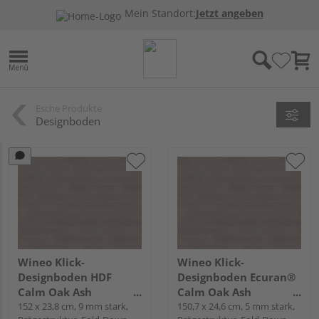
Mein Standort:
Jetzt angeben
Esche Produkte
Designboden
Wineo Klick-
Wineo Klick-
Designboden HDF
Designboden Ecuran®
Calm Oak Ash
Calm Oak Ash
Landhausdiele - wineo
152 x 23,8 cm, 9 mm stark,
Landhausdiele - wineo
150,7 x 24,6 cm, 5 mm stark,