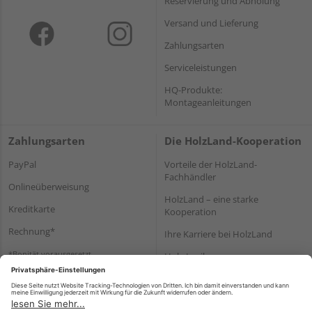
Reservierung und Abholung
Versand und Lieferung
Zahlungsarten
Serviceleistungen
HQ-Produkte:
Montageanleitungen
Zahlungsarten
Die HolzLand-Kooperation
PayPal
Vorteile der HolzLand-
Fachhändler
Onlineüberweisung
HolzLand – eine starke
Kreditkarte
Kooperation
Rechnung*
Ihre Karriere bei HolzLand
*Bonität vorausgesetzt
Holz-Lexikon
Bauanleitungen
HolzLand Mitglieder-Bereich