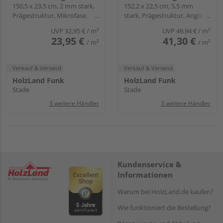
Landhausdiele - wineo
150,5 x 23,5 cm, 2 mm stark,
Landhausdiele - wineo
152,2 x 22,5 cm, 5,5 mm
Prägestruktur, Mikrofase,
stark, Prägestruktur, Angle-
400 wood XL
400 wood XL
zum Verkleben
Angle
UVP
32,95 €
/ m²
UVP
49,94 €
/ m²
23,95 €
41,30 €
/ m²
/ m²
Verkauf & Versand
Verkauf & Versand
HolzLand Funk
HolzLand Funk
Stade
Stade
3 weitere Händler
3 weitere Händler
Kundenservice &
Informationen
Warum bei HolzLand.de kaufen?
Wie funktioniert die Bestellung?