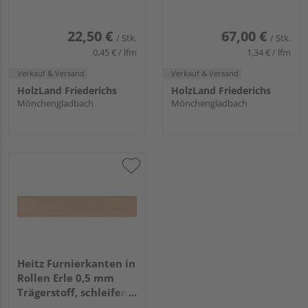
geschliffen, Rückseite
angeraut, 50m, 24mm
22,50 €
67,00 €
/ Stk.
/ Stk.
0,45 € / lfm
1,34 € / lfm
Verkauf & Versand
Verkauf & Versand
HolzLand Friederichs
HolzLand Friederichs
Mönchengladbach
Mönchengladbach
Heitz Furnierkanten in
Rollen Erle 0,5 mm
Trägerstoff, schleifen,
50m, 24mm