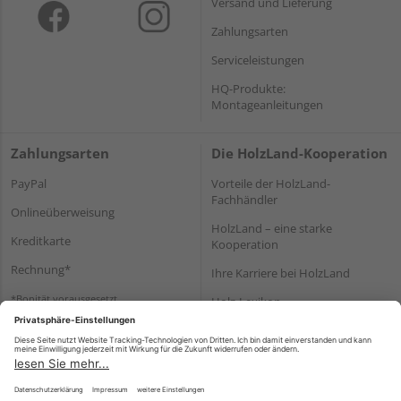
Versand und Lieferung
Zahlungsarten
Serviceleistungen
HQ-Produkte:
Montageanleitungen
Zahlungsarten
Die HolzLand-Kooperation
PayPal
Vorteile der HolzLand-
Fachhändler
Onlineüberweisung
HolzLand – eine starke
Kreditkarte
Kooperation
Rechnung*
Ihre Karriere bei HolzLand
*Bonität vorausgesetzt
Holz-Lexikon
Bauanleitungen
HolzLand Mitglieder-Bereich