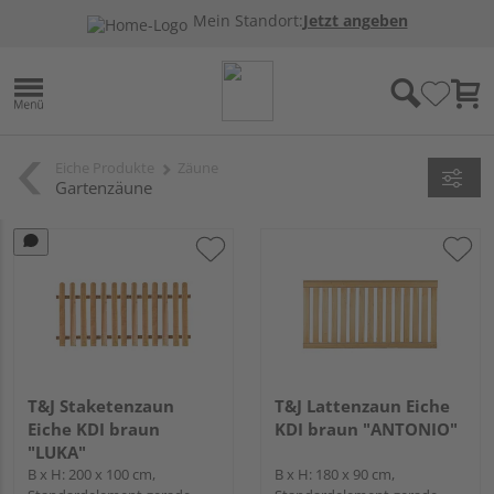
Mein Standort:
Jetzt angeben
Eiche Produkte
Zäune
Gartenzäune
T&J Staketenzaun
T&J Lattenzaun Eiche
Eiche KDI braun
KDI braun "ANTONIO"
"LUKA"
B x H: 200 x 100 cm,
B x H: 180 x 90 cm,