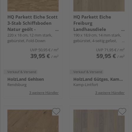
HQ Parkett Eiche Scott
HQ Parkett Eiche
3-Stab Schiffsboden
Freiburg
Natur geölt -
Landhausdiele
Schiffsboden 2.5
220 x 18 cm, 12 mm stark,
Roheffekt natur-geölt -
190 x 18,9 cm, 14 mm stark,
gebürstet, Fold-Down
gebürstet, 4-seitig gefast,
Rustikal
Fold-Down
UVP
50,95 €
/ m²
UVP
71,95 €
/ m²
39,95 €
59,95 €
/ m²
/ m²
Verkauf & Versand
Verkauf & Versand
HolzLand Gehlsen
HolzLand Gütges, Kamp-Lintfort
Rendsburg
Kamp-Lintfort
3 weitere Händler
3 weitere Händler