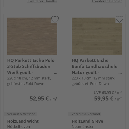
1 weiterer Händler
1 weiterer Händler
HQ Parkett Eiche Polo
HQ Parkett Eiche
3-Stab Schiffsboden
Banfa Landhausdiele
Weiß geölt -
Natur geölt -
Schiffsboden 2.5
220 x 18 cm, 12 mm stark,
Landhausdiele 2.5
220 x 18 cm, 12 mm stark,
gebürstet, Fold-Down
gebürstet, Fold-Down
UVP
63,95 €
/ m²
52,95 €
59,95 €
/ m²
/ m²
Verkauf & Versand
Verkauf & Versand
HolzLand Wicht
HolzLand Greve
Hückelhoven
Neumünster