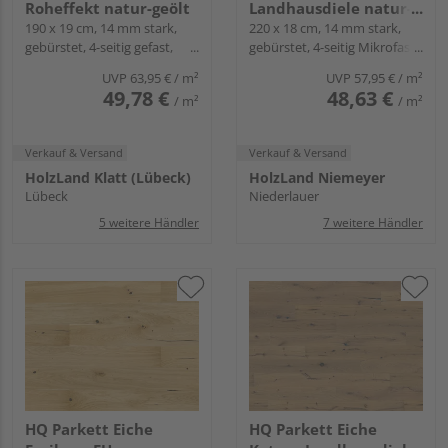
Roheffekt natur-geölt
Landhausdiele natur-
190 x 19 cm, 14 mm stark,
geölt - Landhausdiele
220 x 18 cm, 14 mm stark,
gebürstet, 4-seitig gefast,
gebürstet, 4-seitig Mikrofase,
Rustikal
Fold-Down
Fold-Down
UVP
63,95 €
/ m²
UVP
57,95 €
/ m²
49,78 €
48,63 €
/ m²
/ m²
Verkauf & Versand
Verkauf & Versand
HolzLand Klatt (Lübeck)
HolzLand Niemeyer
Lübeck
Niederlauer
5 weitere Händler
7 weitere Händler
HQ Parkett Eiche
HQ Parkett Eiche