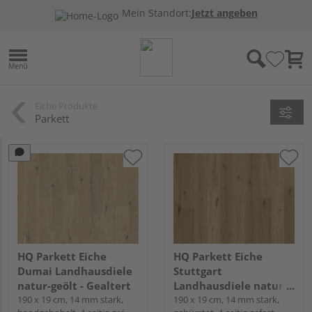
Mein Standort:
Jetzt angeben
Eiche Produkte
Parkett
HQ Parkett Eiche
HQ Parkett Eiche
Dumai Landhausdiele
Stuttgart
natur-geölt - Gealtert
Landhausdiele natur-
190 x 19 cm, 14 mm stark,
geölt - Rustikal
190 x 19 cm, 14 mm stark,