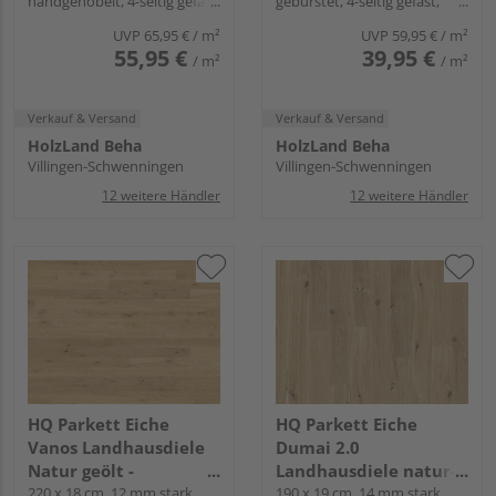
handgehobelt, 4-seitig gefast,
gebürstet, 4-seitig gefast,
Fold-Down
Fold-Down
UVP
65,95 €
/ m²
UVP
59,95 €
/ m²
55,95 €
39,95 €
/ m²
/ m²
Verkauf & Versand
Verkauf & Versand
HolzLand Beha
HolzLand Beha
Villingen-Schwenningen
Villingen-Schwenningen
12 weitere Händler
12 weitere Händler
HQ Parkett Eiche
HQ Parkett Eiche
Vanos Landhausdiele
Dumai 2.0
Natur geölt -
Landhausdiele natur-
Naturastig
220 x 18 cm, 12 mm stark,
geölt - Gealtert
190 x 19 cm, 14 mm stark,