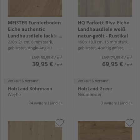
MEISTER Furnierboden
HQ Parkett Riva Eiche
Eiche authentic
Landhausdiele weiß
Landhausdiele lackiert
natur-geölt - Rustikal
- Natureflex HD 100
220 x 21 cm, 8 mm stark,
190 x 18,9 cm, 15 mm stark,
gebürstet, Angle-Angle /
gebürstet, 4-seitig gefast,
Snap
Fold-Down
UVP
50,95 €
/ m²
UVP
79,95 €
/ m²
39,95 €
69,95 €
/ m²
/ m²
Verkauf & Versand
Verkauf & Versand
HolzLand Köhrmann
HolzLand Greve
Weyhe
Neumünster
24 weitere Händler
3 weitere Händler