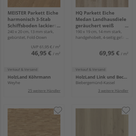
MEISTER Parkett Eiche
HQ Parkett Eiche
harmonisch 3-Stab
Medan Landhausdiele
Schiffsboden lackiert -
geräuchert weiß
MeisterParkett.
240 x 20 cm, 13 mm stark,
natur-geölt - Gealtert
190 x 19 cm, 14 mm stark,
gebürstet, Fold-Down
handgehobelt, 4-seitig gefast,
longlife PC 200
Fold-Down
UVP
61,95 €
/ m²
46,95 €
69,95 €
/ m²
/ m²
Verkauf & Versand
Verkauf & Versand
HolzLand Köhrmann
HolzLand Link und Becker
Weyhe
Biebergemünd-Kassel
25 weitere Händler
3 weitere Händler