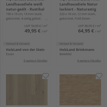
Landhausdiele weiß
Landhausdiele Natur
natur-geölt - Rustikal
lackiert - Naturastig
190 x 19 cm, 14 mm stark,
220 x 18 cm, 12 mm stark,
gebürstet, 4-seitig gefast,
gebürstet, Fold-Down
Fold-Down
UVP
59,95 €
/ m²
UVP
80,95 €
/ m²
49,95 €
64,95 €
/ m²
/ m²
Verkauf & Versand
Verkauf & Versand
HolzLand von der Stein
HolzLand Brinkmann
Essen
Bielefeld
6 weitere Händler
4 weitere Händler