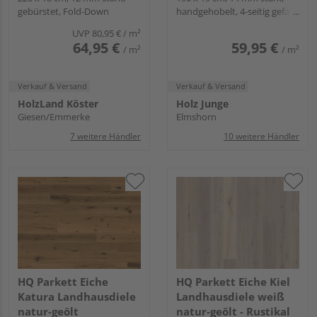
gebürstet, Fold-Down
handgehobelt, 4-seitig gefast,
Fold-Down
UVP
80,95 €
/ m²
64,95 €
59,95 €
/ m²
/ m²
Verkauf & Versand
Verkauf & Versand
HolzLand Köster
Holz Junge
Giesen/Emmerke
Elmshorn
7 weitere Händler
10 weitere Händler
HQ Parkett Eiche
HQ Parkett Eiche Kiel
Katura Landhausdiele
Landhausdiele weiß
natur-geölt
natur-geölt - Rustikal