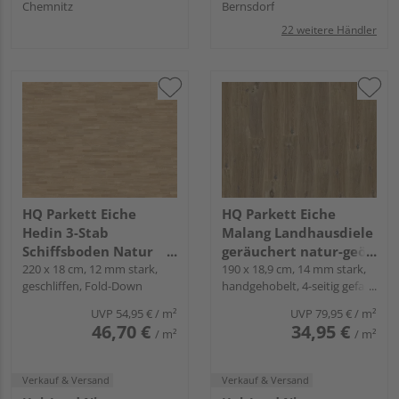
Chemnitz
Bernsdorf
22 weitere Händler
HQ Parkett Eiche
HQ Parkett Eiche
Hedin 3-Stab
Malang Landhausdiele
Schiffsboden Natur
geräuchert natur-geölt
lackiert - Schiffsboden
220 x 18 cm, 12 mm stark,
- Gealtert
190 x 18,9 cm, 14 mm stark,
geschliffen, Fold-Down
handgehobelt, 4-seitig gefast,
2.5
Fold-Down
UVP
54,95 €
/ m²
UVP
79,95 €
/ m²
46,70 €
34,95 €
/ m²
/ m²
Verkauf & Versand
Verkauf & Versand