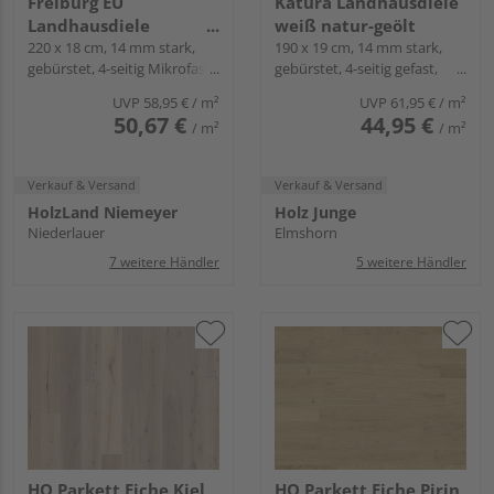
Freiburg EU
Katura Landhausdiele
Landhausdiele
weiß natur-geölt
Roheffekt natur-geölt -
220 x 18 cm, 14 mm stark,
190 x 19 cm, 14 mm stark,
gebürstet, 4-seitig Mikrofase,
gebürstet, 4-seitig gefast,
Landhausdiele
Fold-Down
Fold-Down
Rustikal
UVP
58,95 €
/ m²
UVP
61,95 €
/ m²
50,67 €
44,95 €
/ m²
/ m²
Verkauf & Versand
Verkauf & Versand
HolzLand Niemeyer
Holz Junge
Niederlauer
Elmshorn
7 weitere Händler
5 weitere Händler
HQ Parkett Eiche Kiel
HQ Parkett Eiche Pirin