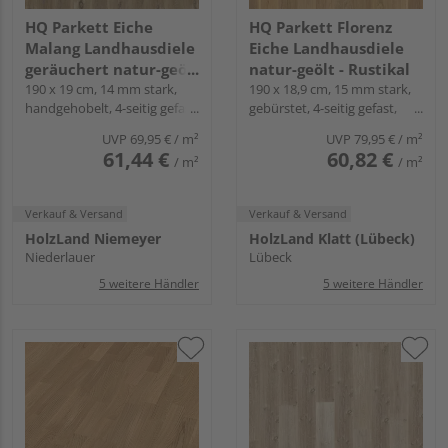
HQ Parkett Eiche
HQ Parkett Florenz
Malang Landhausdiele
Eiche Landhausdiele
geräuchert natur-geölt
natur-geölt - Rustikal
- Gealtert
190 x 19 cm, 14 mm stark,
190 x 18,9 cm, 15 mm stark,
handgehobelt, 4-seitig gefast,
gebürstet, 4-seitig gefast,
Fold-Down
Fold-Down
UVP
69,95 €
/ m²
UVP
79,95 €
/ m²
61,44 €
60,82 €
/ m²
/ m²
Verkauf & Versand
Verkauf & Versand
HolzLand Niemeyer
HolzLand Klatt (Lübeck)
Niederlauer
Lübeck
5 weitere Händler
5 weitere Händler