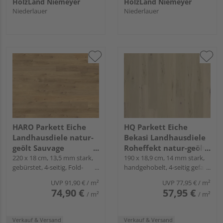
HolzLand Niemeyer
HolzLand Niemeyer
Niederlauer
Niederlauer
HARO Parkett Eiche
HQ Parkett Eiche
Landhausdiele natur-
Bekasi Landhausdiele
geölt Sauvage
Roheffekt natur-geölt -
naturaLin plus - Serie
220 x 18 cm, 13,5 mm stark,
Gealtert
190 x 18,9 cm, 14 mm stark,
gebürstet, 4-seitig, Fold-
handgehobelt, 4-seitig gefast,
4000
Down
Fold-Down
UVP
91,90 €
/ m²
UVP
77,95 €
/ m²
74,90 €
57,95 €
/ m²
/ m²
Verkauf & Versand
Verkauf & Versand