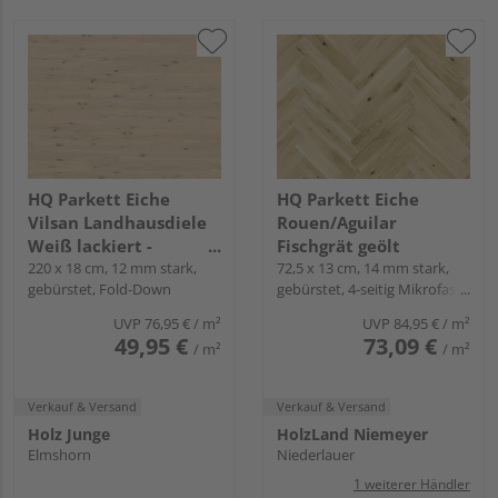
HQ Parkett Eiche
HQ Parkett Eiche
Vilsan Landhausdiele
Rouen/Aguilar
Weiß lackiert -
Fischgrät geölt
Naturastig
220 x 18 cm, 12 mm stark,
72,5 x 13 cm, 14 mm stark,
gebürstet, Fold-Down
gebürstet, 4-seitig Mikrofase,
Fold-Down
UVP
76,95 €
/ m²
UVP
84,95 €
/ m²
49,95 €
73,09 €
/ m²
/ m²
Verkauf & Versand
Verkauf & Versand
Holz Junge
HolzLand Niemeyer
Elmshorn
Niederlauer
1 weiterer Händler