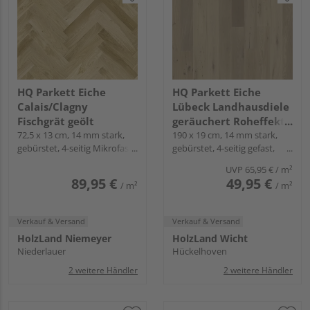
HQ Parkett Eiche
HQ Parkett Eiche
Calais/Clagny
Lübeck Landhausdiele
Fischgrät geölt
geräuchert Roheffekt
72,5 x 13 cm, 14 mm stark,
natur-geölt - Rustikal
190 x 19 cm, 14 mm stark,
gebürstet, 4-seitig Mikrofase,
gebürstet, 4-seitig gefast,
Fold-Down
Fold-Down
UVP
65,95 €
/ m²
89,95 €
49,95 €
/ m²
/ m²
Verkauf & Versand
Verkauf & Versand
HolzLand Niemeyer
HolzLand Wicht
Niederlauer
Hückelhoven
2 weitere Händler
2 weitere Händler