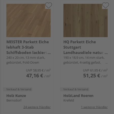
MEISTER Parkett Eiche
HQ Parkett Eiche
lebhaft 3-Stab
Stuttgart
Schiffsboden lackiert -
Landhausdiele natur-
MeisterParkett.
240 x 20 cm, 13 mm stark,
geölt - Rustikal
190 x 18,9 cm, 14 mm stark,
gebürstet, Fold-Down
gebürstet, 4-seitig gefast,
longlife PC 200
Fold-Down
UVP
58,95 €
/ m²
UVP
61,95 €
/ m²
47,16 €
51,25 €
/ m²
/ m²
Verkauf & Versand
Verkauf & Versand
Holz Kunze
HolzLand Roeren
Bernsdorf
Krefeld
24 weitere Händler
1 weiterer Händler