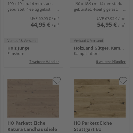
190 x 19 cm, 14 mm stark,
190 x 18,9 cm, 14 mm stark,
gebürstet, 4-seitig gefast,
gebürstet, 4-seitig gefast,
Fold-Down
Fold-Down
UVP
59,95 €
/ m²
UVP
67,95 €
/ m²
44,95 €
54,95 €
/ m²
/ m²
Verkauf & Versand
Verkauf & Versand
Holz Junge
HolzLand Gütges, Kamp-Lintfort
Elmshorn
Kamp-Lintfort
7 weitere Händler
6 weitere Händler
HQ Parkett Eiche
HQ Parkett Eiche
Katura Landhausdiele
Stuttgart EU