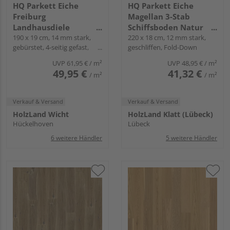
HQ Parkett Eiche
HQ Parkett Eiche
Freiburg
Magellan 3-Stab
Landhausdiele
Schiffsboden Natur
Roheffekt natur-geölt -
190 x 19 cm, 14 mm stark,
lackiert - Schiffsboden
220 x 18 cm, 12 mm stark,
gebürstet, 4-seitig gefast,
geschliffen, Fold-Down
Rustikal
2.5
Fold-Down
UVP
61,95 €
/ m²
UVP
48,95 €
/ m²
49,95 €
41,32 €
/ m²
/ m²
Verkauf & Versand
Verkauf & Versand
HolzLand Wicht
HolzLand Klatt (Lübeck)
Hückelhoven
Lübeck
6 weitere Händler
5 weitere Händler