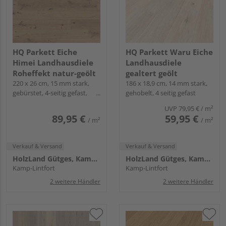
HQ Parkett Eiche
HQ Parkett Waru Eiche
Himei Landhausdiele
Landhausdiele
Roheffekt natur-geölt
gealtert geölt
220 x 26 cm, 15 mm stark,
186 x 18,9 cm, 14 mm stark,
gebürstet, 4-seitig gefast,
gehobelt, 4 seitig gefast
Fold-Down
UVP
79,95 €
/ m²
89,95 €
59,95 €
/ m²
/ m²
Verkauf & Versand
Verkauf & Versand
HolzLand Gütges, Kamp-Lintfort
HolzLand Gütges, Kamp-Lintfort
Kamp-Lintfort
Kamp-Lintfort
2 weitere Händler
2 weitere Händler