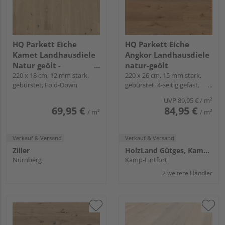
HQ Parkett Eiche
HQ Parkett Eiche
Kamet Landhausdiele
Angkor Landhausdiele
Natur geölt -
natur-geölt
Landhausdiele 2.5
220 x 18 cm, 12 mm stark,
220 x 26 cm, 15 mm stark,
gebürstet, Fold-Down
gebürstet, 4-seitig gefast,
Fold-Down
UVP
89,95 €
/ m²
69,95 €
84,95 €
/ m²
/ m²
Verkauf & Versand
Verkauf & Versand
Ziller
HolzLand Gütges, Kamp-Lintfort
Nürnberg
Kamp-Lintfort
2 weitere Händler