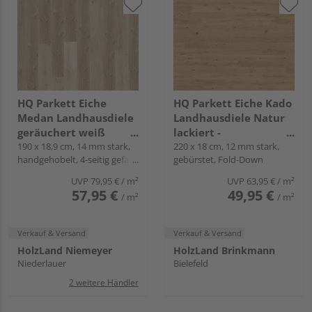
HQ Parkett Eiche
HQ Parkett Eiche Kado
Medan Landhausdiele
Landhausdiele Natur
geräuchert weiß
lackiert -
natur-geölt - Gealtert
190 x 18,9 cm, 14 mm stark,
Landhausdiele 2.5
220 x 18 cm, 12 mm stark,
handgehobelt, 4-seitig gefast,
gebürstet, Fold-Down
Fold-Down
UVP
79,95 €
/ m²
UVP
63,95 €
/ m²
57,95 €
49,95 €
/ m²
/ m²
Verkauf & Versand
Verkauf & Versand
HolzLand Niemeyer
HolzLand Brinkmann
Niederlauer
Bielefeld
2 weitere Händler