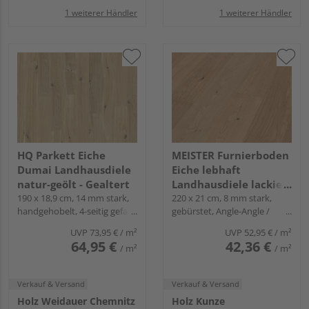
1 weiterer Händler
1 weiterer Händler
HQ Parkett Eiche
MEISTER Furnierboden
Dumai Landhausdiele
Eiche lebhaft
natur-geölt - Gealtert
Landhausdiele lackiert
190 x 18,9 cm, 14 mm stark,
- Natureflex HD 100
220 x 21 cm, 8 mm stark,
handgehobelt, 4-seitig gefast,
gebürstet, Angle-Angle /
Fold-Down
Snap
UVP
73,95 €
/ m²
UVP
52,95 €
/ m²
64,95 €
42,36 €
/ m²
/ m²
Verkauf & Versand
Verkauf & Versand
Holz Weidauer Chemnitz
Holz Kunze