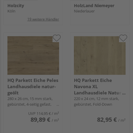
Holzcity
HolzLand Niemeyer
Köln
Niederlauer
19 weitere Händler
HQ Parkett Eiche Peles
HQ Parkett Eiche
Landhausdiele natur-
Navona XL
geölt
Landhausdiele Natur
280 x 26 cm, 15 mm stark,
geölt - Landhausdiele
220 x 24 cm, 12 mm stark,
gebürstet, 4-seitig gefast,
gebürstet, Fold-Down
2.5
Fold-Down
UVP
114,95 €
/ m²
89,89 €
82,95 €
/ m²
/ m²