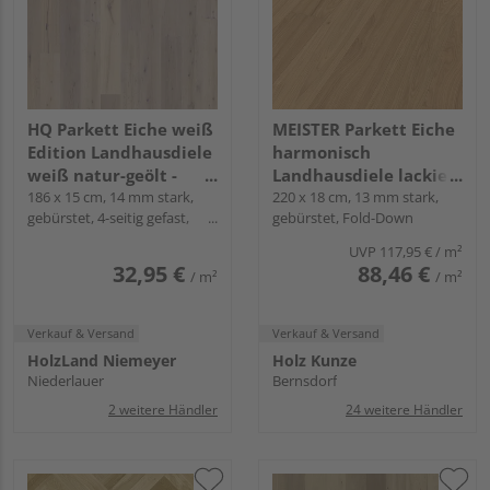
HQ Parkett Eiche weiß
MEISTER Parkett Eiche
Edition Landhausdiele
harmonisch
weiß natur-geölt -
Landhausdiele lackiert
Rustikal
186 x 15 cm, 14 mm stark,
- MeisterParkett.
220 x 18 cm, 13 mm stark,
gebürstet, 4-seitig gefast,
gebürstet, Fold-Down
longlife PD 400
Fold-Down
UVP
117,95 €
/ m²
32,95 €
88,46 €
/ m²
/ m²
Verkauf & Versand
Verkauf & Versand
HolzLand Niemeyer
Holz Kunze
Niederlauer
Bernsdorf
2 weitere Händler
24 weitere Händler