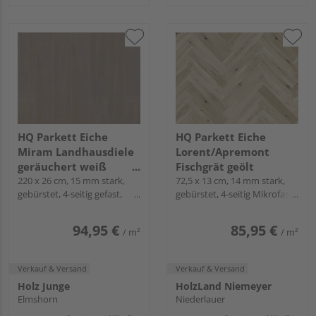
HQ Parkett Eiche
HQ Parkett Eiche
Miram Landhausdiele
Lorent/Apremont
geräuchert weiß
Fischgrät geölt
natur-geölt
220 x 26 cm, 15 mm stark,
72,5 x 13 cm, 14 mm stark,
gebürstet, 4-seitig gefast,
gebürstet, 4-seitig Mikrofase,
Fold-Down
Fold-Down
94,95 €
85,95 €
/ m²
/ m²
Verkauf & Versand
Verkauf & Versand
Holz Junge
HolzLand Niemeyer
Elmshorn
Niederlauer