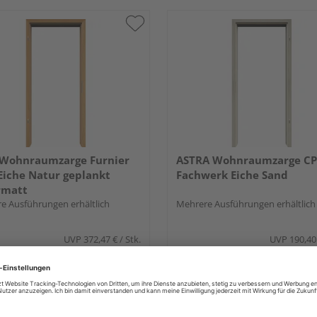
Wohnraumzarge Furnier
ASTRA Wohnraumzarge CP
Eiche Natur geplankt
Fachwerk Eiche Sand
rmatt
e Ausführungen erhältlich
Mehrere Ausführungen erhältlich
UVP
372,47 €
/ Stk.
UVP
190,40
316,15 €
147,94 
/ Stk.
 & Versand
durch Ihren Händler
Verkauf & Versand
durch Ihren Händl
and Dostler
HolzLand Niemeyer