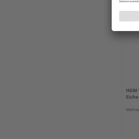
Bayreu
Erhäl
HGM 
Eiche
Mehrer