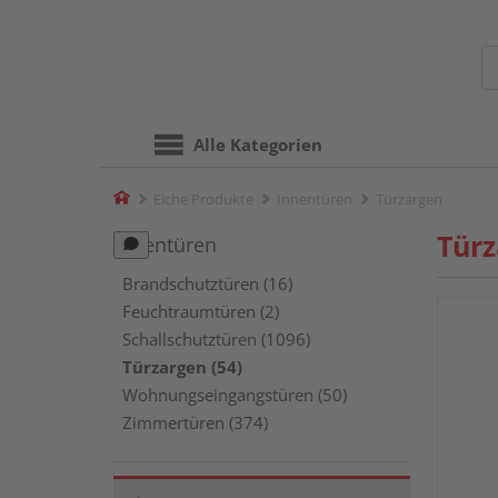
Alle Kategorien
Home
Eiche Produkte
Innentüren
Türzargen
Tür
Innentüren
Brandschutztüren (16)
Feuchtraumtüren (2)
Schallschutztüren (1096)
Türzargen (54)
Wohnungseingangstüren (50)
Zimmertüren (374)