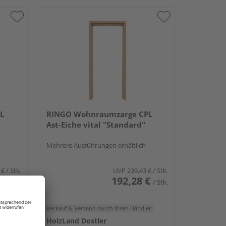
L
RINGO Wohnraumzarge CPL
Ast-Eiche vital "Standard"
Mehrere Ausführungen erhältlich
 €
/ Stk.
UVP
239,43 €
/ Stk.
€
192,28 €
/ Stk.
/ Stk.
er
Verkauf & Versand
durch Ihren Händler
HolzLand Dostler