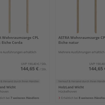
A Wohnraumzarge CPL
ASTRA Wohnraumzarge CP
t Eiche Corda
Eiche natur
e Ausführungen erhältlich
Mehrere Ausführungen erhältlich
UVP
190,40 €
/ Stk.
UVP
190,40
144,65 €
144,65 
/ Stk.
 & Versand
durch Ihren Händler
Verkauf & Versand
durch Ihren Händl
and Wicht
HolzLand Wicht
lhoven
Hückelhoven
tlich bei
7 weiteren Händlern
Erhältlich bei
8 weiteren Händle