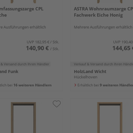
mfassungszarge CPL
ASTRA Wohnraumzarge CP
che
Fachwerk Eiche Honig
e Ausführungen erhältlich
Mehrere Ausführungen erhältlich
UVP
182,95 €
/ Stk.
UVP
190,40
140,90 €
144,65 
/ Stk.
 & Versand
durch Ihren Händler
Verkauf & Versand
durch Ihren Händl
and Funk
HolzLand Wicht
Hückelhoven
tlich bei
16 weiteren Händlern
Erhältlich bei
9 weiteren Händle