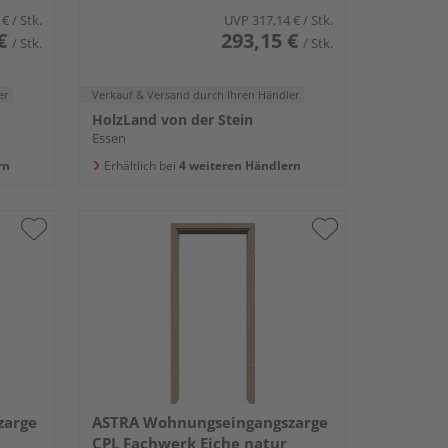
 €
/ Stk.
UVP
317,14 €
/ Stk.
€
293,15 €
/ Stk.
/ Stk.
er
Verkauf & Versand
durch Ihren Händler
HolzLand von der Stein
Essen
rn
Erhältlich bei
4 weiteren Händlern
zarge
ASTRA Wohnungseingangszarge
CPL Fachwerk Eiche natur