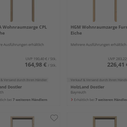
A Wohnraumzarge CPL
HGM Wohnraumzarge Furn
che
Eiche
e Ausführungen erhältlich
Mehrere Ausführungen erhältlich
UVP
190,40 €
/ Stk.
UVP
283,22
164,98 €
226,41 
/ Stk.
 & Versand
durch Ihren Händler
Verkauf & Versand
durch Ihren Händl
and Dostler
HolzLand Dostler
th
Bayreuth
tlich bei
7 weiteren Händlern
Erhältlich bei
7 weiteren Händle