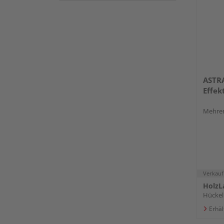
ASTR
Effek
Mehrer
Verkauf
HolzL
Hücke
Erhäl