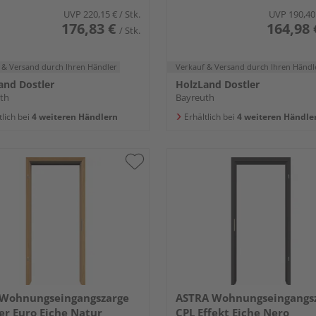
UVP
220,15 €
/ Stk.
UVP
190,40
176,83 €
164,98 
/ Stk.
 & Versand
durch Ihren Händler
Verkauf & Versand
durch Ihren Händl
and Dostler
HolzLand Dostler
th
Bayreuth
tlich bei
4 weiteren Händlern
Erhältlich bei
4 weiteren Händle
Wohnungseingangszarge
ASTRA Wohnungseingangs
er Euro Eiche Natur
CPL Effekt Eiche Nero