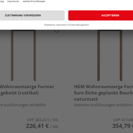
th
Niederlauer
tlich bei
8 weiteren Händlern
Erhältlich bei
6 weiteren Händle
Wohnraumzarge Furnier
HGM Wohnraumzarge Furn
 gebeizt (rustikal)
Euro Eiche geplankt Bour
naturmatt
e Ausführungen erhältlich
Mehrere Ausführungen erhältlich
UVP
283,22 €
/ Stk.
UVP
417,69
226,41 €
354,79 
/ Stk.