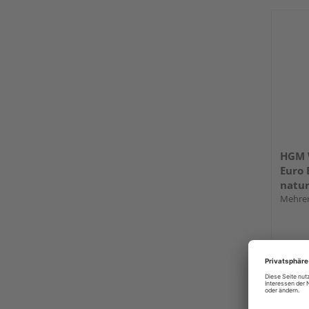
HGM 
Euro 
natu
Mehrer
Verkauf
HolzL