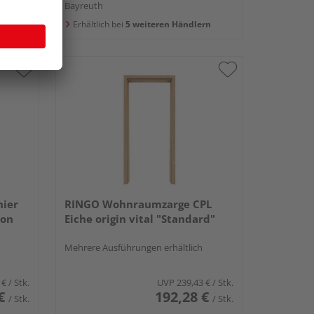
Bayreuth
rn
Erhältlich bei
5 weiteren Händlern
ier
RINGO Wohnraumzarge CPL
bon
Eiche origin vital "Standard"
Mehrere Ausführungen erhältlich
 €
/ Stk.
UVP
239,43 €
/ Stk.
€
192,28 €
/ Stk.
/ Stk.