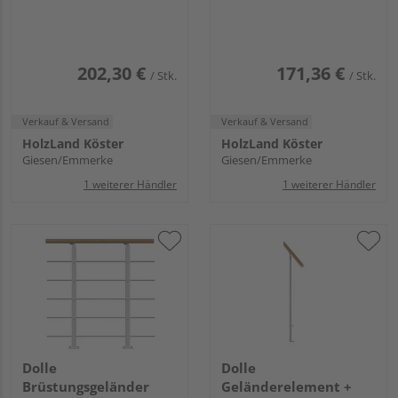
Erweiterungs-Set -
Edelstahl - Anthrazit -
Eiche Anthrazit - Cork
Cork Dublin Basel
Dublin Basel
202,30 €
171,36 €
/ Stk.
/ Stk.
Verkauf & Versand
Verkauf & Versand
HolzLand Köster
HolzLand Köster
Giesen/Emmerke
Giesen/Emmerke
1 weiterer Händler
1 weiterer Händler
Dolle
Dolle
Brüstungsgeländer
Geländerelement +