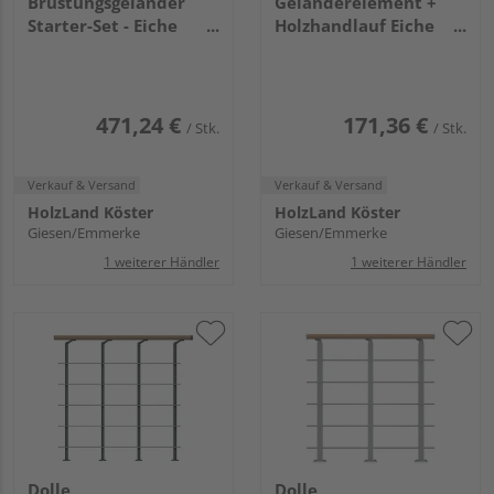
Brüstungsgeländer
Geländerelement +
Starter-Set - Eiche
Holzhandlauf Eiche
weiß Anthrazit -
Edelstahl - Perlgrau -
Frankfurt Hamburg
Cork Dublin Basel
Berlin, Sydney
471,24 €
171,36 €
/ Stk.
/ Stk.
Verkauf & Versand
Verkauf & Versand
HolzLand Köster
HolzLand Köster
Giesen/Emmerke
Giesen/Emmerke
1 weiterer Händler
1 weiterer Händler
Dolle
Dolle