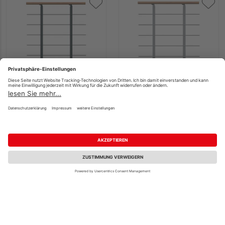
Dolle
Dolle
Brüstungsgeländer
Brüstungsgeländer
Erweiterungs-Set -
Erweiterungs-Set -
Eiche weiß Anthrazit -
Eiche weiß Perlgrau -
Frankfurt Hamburg
Frankfurt Hamburg
Berlin, Sydney
Berlin, Sydney
302,26 €
302,26 €
/ Stk.
/ Stk.
Verkauf & Versand
Verkauf & Versand
HolzLand Köster
HolzLand Köster
Giesen/Emmerke
Giesen/Emmerke
1 weiterer Händler
1 weiterer Händler