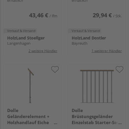
erhältlich
erhältlich
43,46 €
29,94 €
/ lfm
/ Stk.
Verkauf & Versand
Verkauf & Versand
HolzLand Stoellger
HolzLand Dostler
Langenhagen
Bayreuth
2 weitere Händler
1 weiterer Händler
Dolle
Dolle
Geländerelement +
Brüstungsgeländer
Holzhandlauf Eiche
Einzelstab Starter-Set -
Einzelstab - Anthrazit -
Eiche Anthrazit - Cork