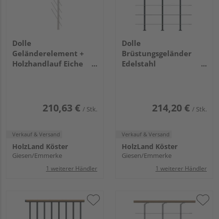
Dolle
Dolle
Geländerelement +
Brüstungsgeländer
Holzhandlauf Eiche
Edelstahl
weiß Weiß - Frankfurt
Erweiterungs-Set -
Hamburg Berlin,
Eiche Anthrazit - Cork
Sydney
Dublin Basel
210,63 €
214,20 €
/ Stk.
/ Stk.
Verkauf & Versand
Verkauf & Versand
HolzLand Köster
HolzLand Köster
Giesen/Emmerke
Giesen/Emmerke
1 weiterer Händler
1 weiterer Händler