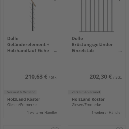
Dolle
Dolle
Geländerelement +
Brüstungsgeländer
Holzhandlauf Eiche
Einzelstab
weiß Anthrazit -
Erweiterungs-Set -
Frankfurt Hamburg
Eiche Perlgrau - Cork
Berlin, Sydney
Dublin Basel
210,63 €
202,30 €
/ Stk.
/ Stk.
Verkauf & Versand
Verkauf & Versand
HolzLand Köster
HolzLand Köster
Giesen/Emmerke
Giesen/Emmerke
1 weiterer Händler
1 weiterer Händler