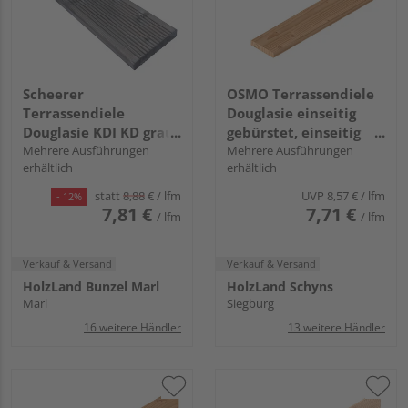
Scheerer
OSMO Terrassendiele
Terrassendiele
Douglasie einseitig
Douglasie KDI KD grau
gebürstet, einseitig
beidseitig geriffelt,
Mehrere Ausführungen
glatt, Douglasie - 27 x
Mehrere Ausführungen
erhältlich
erhältlich
Rundkante - 28 x 145
143 mm
mm
statt
8,88
€
/ lfm
UVP
8,57 €
/ lfm
- 12%
7,81 €
7,71 €
/ lfm
/ lfm
Verkauf & Versand
Verkauf & Versand
HolzLand Bunzel Marl
HolzLand Schyns
Marl
Siegburg
16 weitere Händler
13 weitere Händler