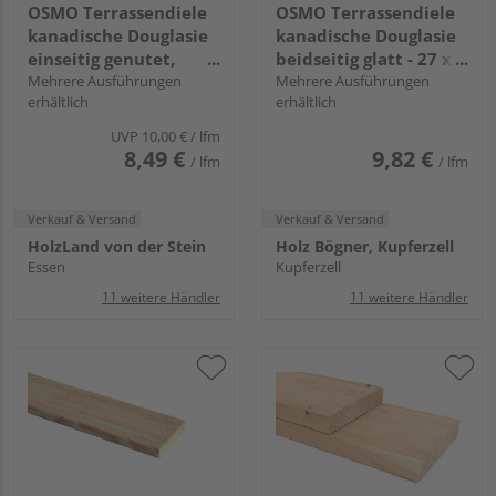
OSMO Terrassendiele
OSMO Terrassendiele
kanadische Douglasie
kanadische Douglasie
einseitig genutet,
beidseitig glatt - 27 x
einseitig geriffelt - 27
Mehrere Ausführungen
143 mm
Mehrere Ausführungen
erhältlich
erhältlich
x 143 mm
UVP
10,00 €
/ lfm
8,49 €
9,82 €
/ lfm
/ lfm
Verkauf & Versand
Verkauf & Versand
HolzLand von der Stein
Holz Bögner, Kupferzell
Essen
Kupferzell
11 weitere Händler
11 weitere Händler