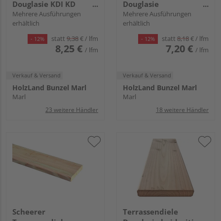
Douglasie KDI KD
Douglasie
braun beidseitig glatt,
Mehrere Ausführungen
unbehandelt
Mehrere Ausführungen
erhältlich
erhältlich
Rundkante - 28 x 145
Douglasie natur
mm
beidseitig genutet,
statt
9,38
€
/ lfm
statt
8,18
€
/ lfm
- 12%
- 12%
Rundkante - 28 x 145
8,25 €
7,20 €
/ lfm
/ lfm
mm
Verkauf & Versand
Verkauf & Versand
HolzLand Bunzel Marl
HolzLand Bunzel Marl
Marl
Marl
23 weitere Händler
18 weitere Händler
Scheerer
Terrassendiele