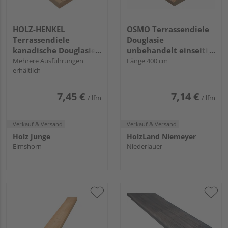
HOLZ-HENKEL
OSMO Terrassendiele
Terrassendiele
Douglasie
kanadische Douglasie
unbehandelt einseitig
unbehandelt einseitig
Mehrere Ausführungen
genutet, einseitig
Länge 400 cm
erhältlich
genutet, einseitig
geriffelt - 27 x 143 mm
geriffelt - 27 x 143 mm
7,45 €
7,14 €
/ lfm
/ lfm
Verkauf & Versand
Verkauf & Versand
Holz Junge
HolzLand Niemeyer
Elmshorn
Niederlauer