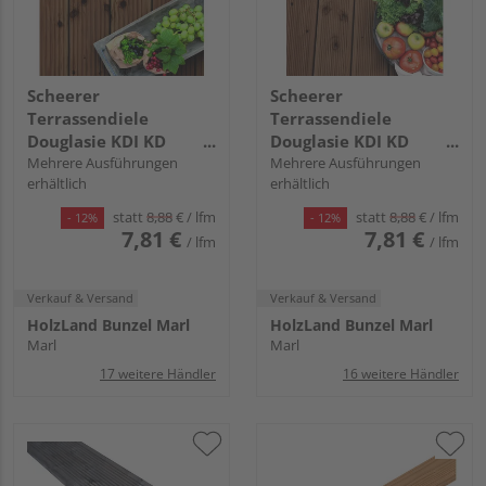
Scheerer
Scheerer
Terrassendiele
Terrassendiele
Douglasie KDI KD
Douglasie KDI KD
braun beidseitig
Mehrere Ausführungen
braun beidseitig
Mehrere Ausführungen
erhältlich
erhältlich
genutet, Rundkante -
geriffelt, Rundkante -
28 x 145 mm
28 x 145 mm
statt
8,88
€
/ lfm
statt
8,88
€
/ lfm
- 12%
- 12%
7,81 €
7,81 €
/ lfm
/ lfm
Verkauf & Versand
Verkauf & Versand
HolzLand Bunzel Marl
HolzLand Bunzel Marl
Marl
Marl
17 weitere Händler
16 weitere Händler