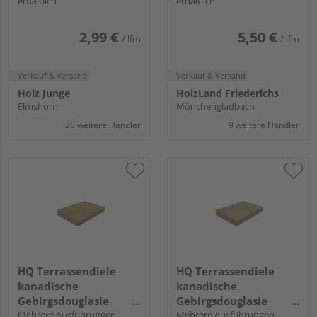
erhältlich
erhältlich
140 mm
2,99 €
5,50 €
/ lfm
/ lfm
Verkauf & Versand
Verkauf & Versand
Holz Junge
HolzLand Friederichs
Elmshorn
Mönchengladbach
20 weitere Händler
9 weitere Händler
HQ Terrassendiele
HQ Terrassendiele
kanadische
kanadische
Gebirgsdouglasie
Gebirgsdouglasie
unbehandelt einseitig
Mehrere Ausführungen
unbehandelt
Mehrere Ausführungen