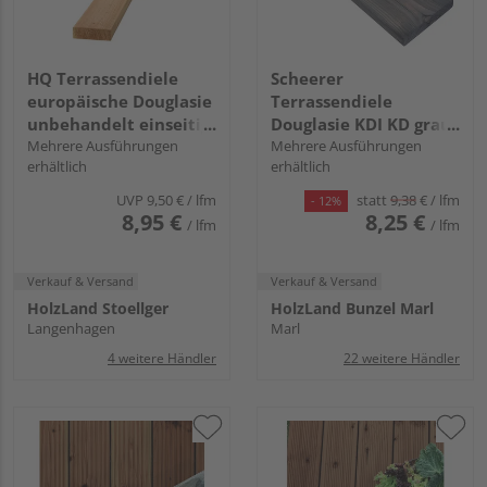
HQ Terrassendiele
Scheerer
europäische Douglasie
Terrassendiele
unbehandelt einseitig
Douglasie KDI KD grau
geriffelt, einseitig
Mehrere Ausführungen
beidseitig glatt,
Mehrere Ausführungen
erhältlich
erhältlich
glatt - 45 x 145 mm
Rundkante - 28 x 145
mm
UVP
9,50 €
/ lfm
statt
9,38
€
/ lfm
- 12%
8,95 €
8,25 €
/ lfm
/ lfm
Verkauf & Versand
Verkauf & Versand
HolzLand Stoellger
HolzLand Bunzel Marl
Langenhagen
Marl
4 weitere Händler
22 weitere Händler