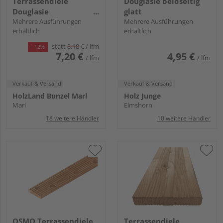
Terrassendiele
Douglasie beidseitig
Douglasie
glatt
unbehandelt
Mehrere Ausführungen
Mehrere Ausführungen
erhältlich
erhältlich
Douglasie natur
beidseitig geriffelt,
statt
8,18
€
/ lfm
- 12%
Rundkante - 28 x 145
7,20 €
4,95 €
/ lfm
/ lfm
mm
Verkauf & Versand
Verkauf & Versand
HolzLand Bunzel Marl
Holz Junge
Marl
Elmshorn
18 weitere Händler
10 weitere Händler
OSMO Terrassendiele
Terrassendiele