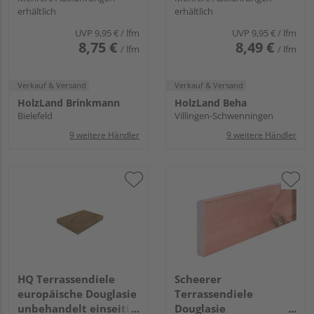
erhältlich
erhältlich
genutet, einseitig
beidseitig glatt - 26 x
geriffelt - 26 x 142 mm
142 mm
UVP
9,95 €
/ lfm
UVP
9,95 €
/ lfm
8,75 €
8,49 €
/ lfm
/ lfm
Verkauf & Versand
Verkauf & Versand
HolzLand Brinkmann
HolzLand Beha
Bielefeld
Villingen-Schwenningen
9 weitere Händler
9 weitere Händler
HQ Terrassendiele
Scheerer
europäische Douglasie
Terrassendiele
unbehandelt einseitig
Douglasie