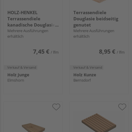
HOLZ-HENKEL
Terrassendiele
Terrassendiele
Douglasie beidseitig
kanadische Douglasie
genutet
unbehandelt
Mehrere Ausführungen
Mehrere Ausführungen
erhältlich
erhältlich
beidseitig glatt - 27 x
143 mm
7,45 €
8,95 €
/ lfm
/ lfm
Verkauf & Versand
Verkauf & Versand
Holz Junge
Holz Kunze
Elmshorn
Bernsdorf