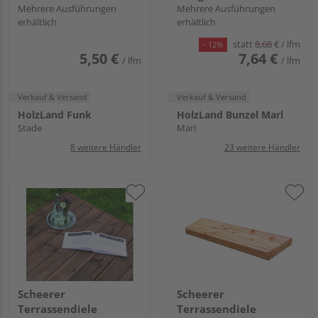
genutet, einseitig
Mehrere Ausführungen
unbehandelt
Mehrere Ausführungen
erhältlich
erhältlich
geriffelt - 26 x 140 mm
Douglasie natur
beidseitig glatt,
statt
8,68
€
/ lfm
- 12%
Rundkante - 28 x 145
5,50 €
7,64 €
/ lfm
/ lfm
mm
Verkauf & Versand
Verkauf & Versand
HolzLand Funk
HolzLand Bunzel Marl
Stade
Marl
8 weitere Händler
23 weitere Händler
Scheerer
Scheerer
Terrassendiele
Terrassendiele