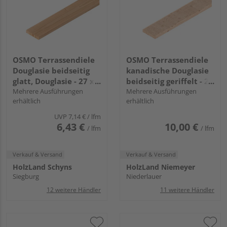
OSMO Terrassendiele
OSMO Terrassendiele
Douglasie beidseitig
kanadische Douglasie
glatt, Douglasie - 27 x
beidseitig geriffelt - 27
143 mm
Mehrere Ausführungen
x 143 mm
Mehrere Ausführungen
erhältlich
erhältlich
UVP
7,14 €
/ lfm
6,43 €
10,00 €
/ lfm
/ lfm
Verkauf & Versand
Verkauf & Versand
HolzLand Schyns
HolzLand Niemeyer
Siegburg
Niederlauer
12 weitere Händler
11 weitere Händler