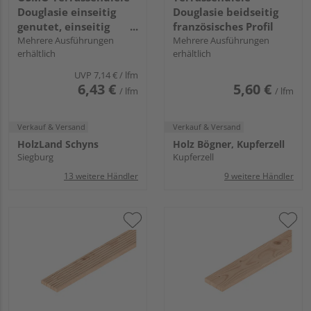
Douglasie einseitig
Douglasie beidseitig
genutet, einseitig
französisches Profil
geriffelt, Douglasie - 27
Mehrere Ausführungen
Mehrere Ausführungen
erhältlich
erhältlich
x 143 mm
UVP
7,14 €
/ lfm
6,43 €
5,60 €
/ lfm
/ lfm
Verkauf & Versand
Verkauf & Versand
HolzLand Schyns
Holz Bögner, Kupferzell
Siegburg
Kupferzell
13 weitere Händler
9 weitere Händler