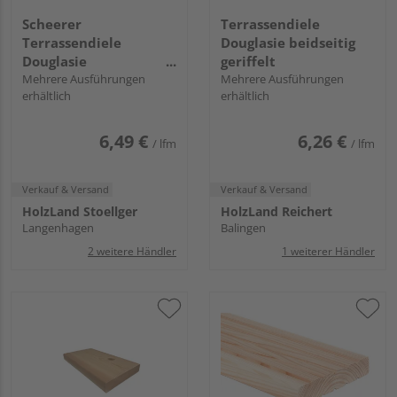
Scheerer
Terrassendiele
Terrassendiele
Douglasie beidseitig
Douglasie
geriffelt
Premiumprofil - 28 x
Mehrere Ausführungen
Mehrere Ausführungen
erhältlich
erhältlich
145 mm
6,49 €
6,26 €
/ lfm
/ lfm
Verkauf & Versand
Verkauf & Versand
HolzLand Stoellger
HolzLand Reichert
Langenhagen
Balingen
2 weitere Händler
1 weiterer Händler