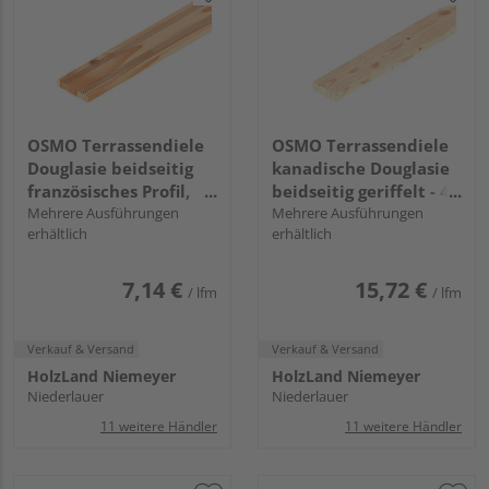
OSMO Terrassendiele
OSMO Terrassendiele
Douglasie beidseitig
kanadische Douglasie
französisches Profil,
beidseitig geriffelt - 45
Douglasie - 27 x 143
Mehrere Ausführungen
x 143 mm
Mehrere Ausführungen
erhältlich
erhältlich
mm
7,14 €
15,72 €
/ lfm
/ lfm
Verkauf & Versand
Verkauf & Versand
HolzLand Niemeyer
HolzLand Niemeyer
Niederlauer
Niederlauer
11 weitere Händler
11 weitere Händler