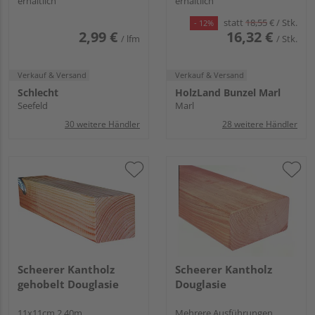
erhältlich
erhältlich
statt
18,55
€
/ Stk.
- 12%
2,99 €
16,32 €
/ lfm
/ Stk.
Verkauf & Versand
Verkauf & Versand
Schlecht
HolzLand Bunzel Marl
Seefeld
Marl
30 weitere Händler
28 weitere Händler
Scheerer Kantholz
Scheerer Kantholz
gehobelt Douglasie
Douglasie
11x11cm 2,40m
Mehrere Ausführungen