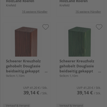
HolzLand Roeren
HolzLand Roeren
Krefeld
Krefeld
16 weitere Händler
16 weitere Händler
Scheerer Kreuzholz
Scheerer Kreuzholz
gehobelt Douglasie
gehobelt Douglasie
beidseitig gekappt
beidseitig gekappt
transparent lasiert -
9x9cm 1,10m
transparent lasiert -
9x9cm 1,10m
mahagonie-
tannengrün-
UVP
41,20 €
/ Stk.
UVP
41,20 €
/ Stk.
39,14 €
39,14 €
/ Stk.
/ Stk.
Verkauf & Versand
Verkauf & Versand