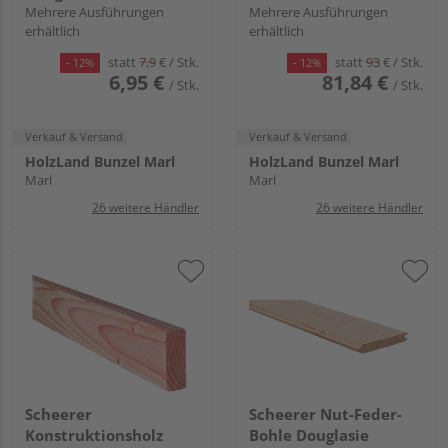
Mehrere Ausführungen
Mehrere Ausführungen
erhältlich
erhältlich
statt
7,9
€
/ Stk.
statt
93
€
/ Stk.
- 12%
- 12%
6,95 €
81,84 €
/ Stk.
/ Stk.
Verkauf & Versand
Verkauf & Versand
HolzLand Bunzel Marl
HolzLand Bunzel Marl
Marl
Marl
26 weitere Händler
26 weitere Händler
Scheerer
Scheerer Nut-Feder-
Konstruktionsholz
Bohle Douglasie