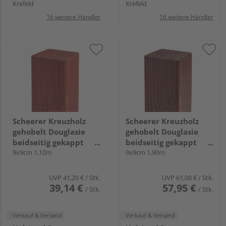
Krefeld
Krefeld
16 weitere Händler
16 weitere Händler
Scheerer Kreuzholz
Scheerer Kreuzholz
gehobelt Douglasie
gehobelt Douglasie
beidseitig gekappt
beidseitig gekappt
transparent lasiert -
9x9cm 1,10m
transparent lasiert -
9x9cm 1,90m
schwedenrot-
mahagonie-
UVP
41,20 €
/ Stk.
UVP
61,00 €
/ Stk.
39,14 €
57,95 €
/ Stk.
/ Stk.
Verkauf & Versand
Verkauf & Versand