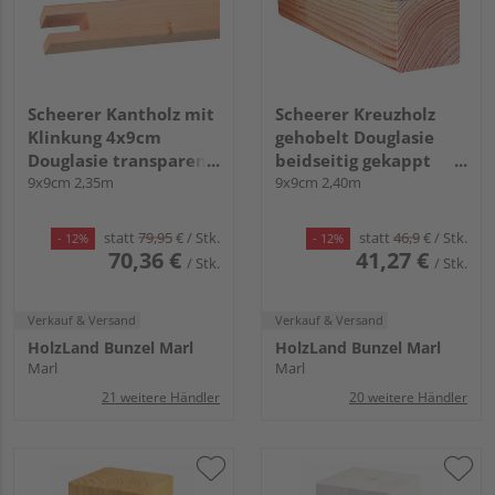
Scheerer Kantholz mit
Scheerer Kreuzholz
Klinkung 4x9cm
gehobelt Douglasie
Douglasie transparent
beidseitig gekappt
lasiert -cremeweiß-
9x9cm 2,35m
unbehandelt
9x9cm 2,40m
statt
79,95
€
/ Stk.
statt
46,9
€
/ Stk.
- 12%
- 12%
70,36 €
41,27 €
/ Stk.
/ Stk.
Verkauf & Versand
Verkauf & Versand
HolzLand Bunzel Marl
HolzLand Bunzel Marl
Marl
Marl
21 weitere Händler
20 weitere Händler