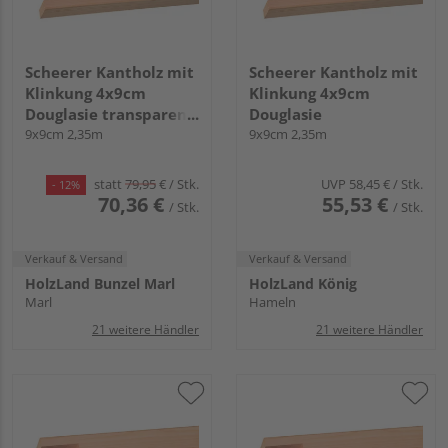
Scheerer Kantholz mit
Scheerer Kantholz mit
Klinkung 4x9cm
Klinkung 4x9cm
Douglasie transparent
Douglasie
lasiert -kiefer-
9x9cm 2,35m
9x9cm 2,35m
statt
79,95
€
/ Stk.
UVP
58,45 €
/ Stk.
- 12%
70,36 €
55,53 €
/ Stk.
/ Stk.
Verkauf & Versand
Verkauf & Versand
HolzLand Bunzel Marl
HolzLand König
Marl
Hameln
21 weitere Händler
21 weitere Händler