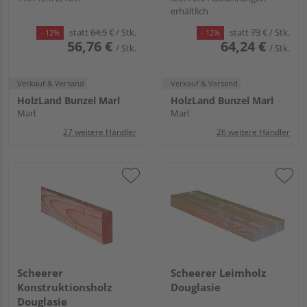
erhältlich
statt
64,5
€
/ Stk.
statt
73
€
/ Stk.
- 12%
- 12%
56,76 €
64,24 €
/ Stk.
/ Stk.
Verkauf & Versand
Verkauf & Versand
HolzLand Bunzel Marl
HolzLand Bunzel Marl
Marl
Marl
27 weitere Händler
26 weitere Händler
Scheerer
Scheerer Leimholz
Konstruktionsholz
Douglasie
Douglasie