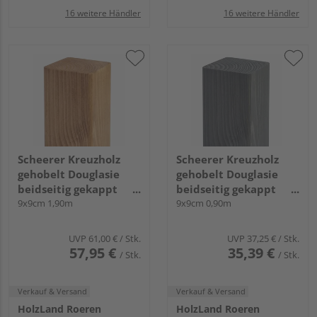
16 weitere Händler
16 weitere Händler
Scheerer Kreuzholz
Scheerer Kreuzholz
gehobelt Douglasie
gehobelt Douglasie
beidseitig gekappt
beidseitig gekappt
transparent lasiert -
9x9cm 1,90m
transparent lasiert -
9x9cm 0,90m
cappuccino-
graphitgrau-
UVP
61,00 €
/ Stk.
UVP
37,25 €
/ Stk.
57,95 €
35,39 €
/ Stk.
/ Stk.
Verkauf & Versand
Verkauf & Versand
HolzLand Roeren
HolzLand Roeren