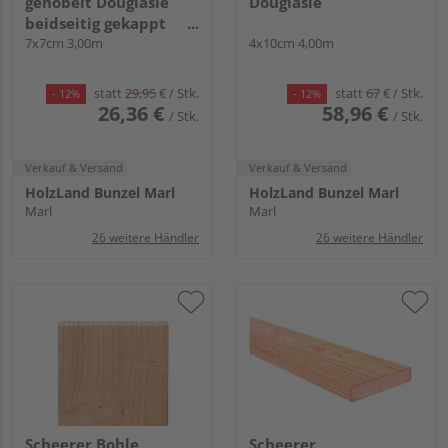
gehobelt Douglasie
Douglasie
beidseitig gekappt
unbehandelt
7x7cm 3,00m
4x10cm 4,00m
statt
29,95
€
/ Stk.
statt
67
€
/ Stk.
- 12%
- 12%
26,36 €
58,96 €
/ Stk.
/ Stk.
Verkauf & Versand
Verkauf & Versand
HolzLand Bunzel Marl
HolzLand Bunzel Marl
Marl
Marl
26 weitere Händler
26 weitere Händler
Scheerer Bohle
Scheerer