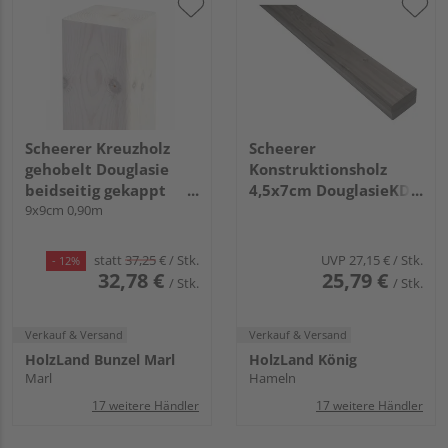
Scheerer Kreuzholz
Scheerer
gehobelt Douglasie
Konstruktionsholz
beidseitig gekappt
4,5x7cm DouglasieKDG
transparent lasiert -
9x9cm 0,90m
4,00m (4 Stk.)
cremeweiß-
statt
37,25
€
/ Stk.
UVP
27,15 €
/ Stk.
- 12%
32,78 €
25,79 €
/ Stk.
/ Stk.
Verkauf & Versand
Verkauf & Versand
HolzLand Bunzel Marl
HolzLand König
Marl
Hameln
17 weitere Händler
17 weitere Händler