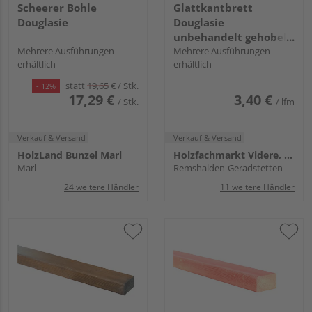
Scheerer Bohle
Glattkantbrett
Douglasie
Douglasie
unbehandelt gehobelt
Mehrere Ausführungen
hobelfallend
Mehrere Ausführungen
erhältlich
erhältlich
statt
19,65
€
/ Stk.
- 12%
17,29 €
3,40 €
/ Stk.
/ lfm
Verkauf & Versand
Verkauf & Versand
HolzLand Bunzel Marl
Holzfachmarkt Videre, Remshalden
Marl
Remshalden-Geradstetten
24 weitere Händler
11 weitere Händler