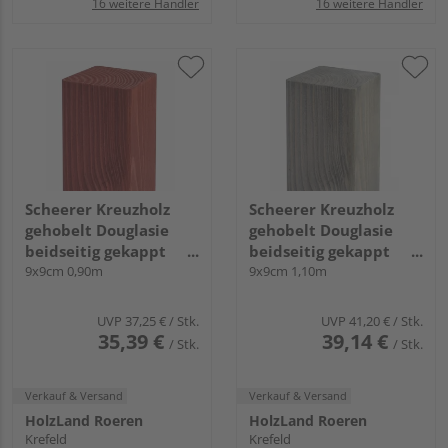
16 weitere Händler
16 weitere Händler
Scheerer Kreuzholz
Scheerer Kreuzholz
gehobelt Douglasie
gehobelt Douglasie
beidseitig gekappt
beidseitig gekappt
transparent lasiert -
9x9cm 0,90m
transparent lasiert -
9x9cm 1,10m
schwedenrot-
felsgrau-
UVP
37,25 €
/ Stk.
UVP
41,20 €
/ Stk.
35,39 €
39,14 €
/ Stk.
/ Stk.
Verkauf & Versand
Verkauf & Versand
HolzLand Roeren
HolzLand Roeren
Krefeld
Krefeld