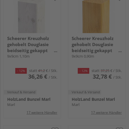
Scheerer Kreuzholz
Scheerer Kreuzholz
gehobelt Douglasie
gehobelt Douglasie
beidseitig gekappt
beidseitig gekappt
transparent lasiert -
9x9cm 1,10m
transparent lasiert -
9x9cm 0,90m
cremeweiß-
kiefer-
statt
41,2
€
/ Stk.
statt
37,25
€
/ Stk.
- 12%
- 12%
36,26 €
32,78 €
/ Stk.
/ Stk.
Verkauf & Versand
Verkauf & Versand
HolzLand Bunzel Marl
HolzLand Bunzel Marl
Marl
Marl
17 weitere Händler
17 weitere Händler