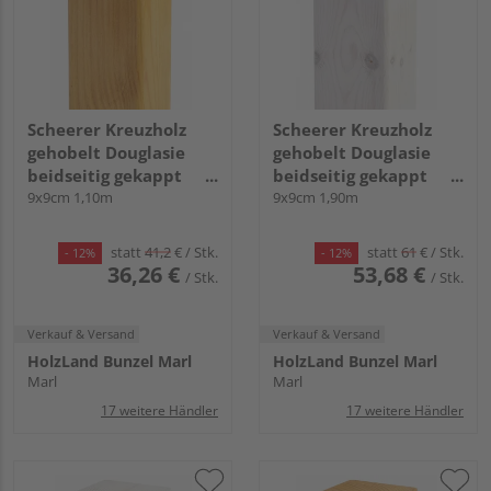
Scheerer Kreuzholz
Scheerer Kreuzholz
gehobelt Douglasie
gehobelt Douglasie
beidseitig gekappt
beidseitig gekappt
transparent lasiert -
9x9cm 1,10m
transparent lasiert -
9x9cm 1,90m
kiefer-
cremeweiß-
statt
41,2
€
/ Stk.
statt
61
€
/ Stk.
- 12%
- 12%
36,26 €
53,68 €
/ Stk.
/ Stk.
Verkauf & Versand
Verkauf & Versand
HolzLand Bunzel Marl
HolzLand Bunzel Marl
Marl
Marl
17 weitere Händler
17 weitere Händler