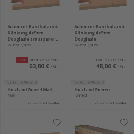
Scheerer Kantholz mit
Scheerer Kantholz mit
Klinkung 4x9cm
Klinkung 4x9cm
Douglasie transparent
Douglasie
lasiert -cremeweiß-
9x9cm 2,10m
9x9cm 2,10m
statt
72,5
€
/ Stk.
UVP
50,60 €
/ Stk.
- 12%
63,80 €
48,06 €
/ Stk.
/ Stk.
Verkauf & Versand
Verkauf & Versand
HolzLand Bunzel Marl
HolzLand Roeren
Marl
Krefeld
21 weitere Händler
21 weitere Händler