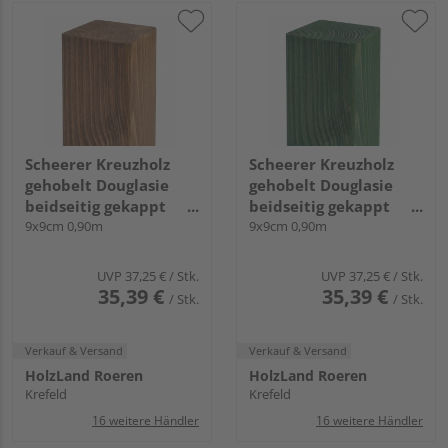
Scheerer Kreuzholz
Scheerer Kreuzholz
gehobelt Douglasie
gehobelt Douglasie
beidseitig gekappt
beidseitig gekappt
transparent lasiert -
9x9cm 0,90m
transparent lasiert -
9x9cm 0,90m
walnuss-
tannengrün-
UVP
37,25 €
/ Stk.
UVP
37,25 €
/ Stk.
35,39 €
35,39 €
/ Stk.
/ Stk.
Verkauf & Versand
Verkauf & Versand
HolzLand Roeren
HolzLand Roeren
Krefeld
Krefeld
16 weitere Händler
16 weitere Händler