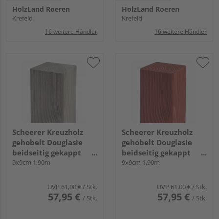
HolzLand Roeren
HolzLand Roeren
Krefeld
Krefeld
16 weitere Händler
16 weitere Händler
Scheerer Kreuzholz
Scheerer Kreuzholz
gehobelt Douglasie
gehobelt Douglasie
beidseitig gekappt
beidseitig gekappt
transparent lasiert -
9x9cm 1,90m
transparent lasiert -
9x9cm 1,90m
felsgrau-
schwedenrot-
UVP
61,00 €
/ Stk.
UVP
61,00 €
/ Stk.
57,95 €
57,95 €
/ Stk.
/ Stk.