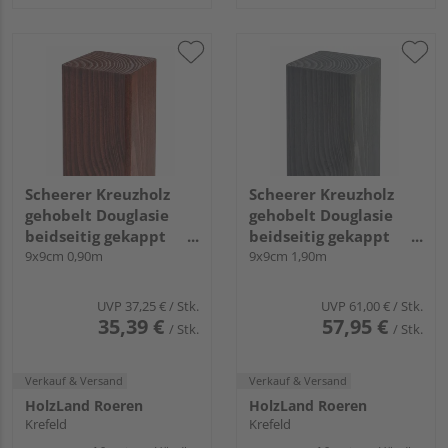
Scheerer Kreuzholz
Scheerer Kreuzholz
gehobelt Douglasie
gehobelt Douglasie
beidseitig gekappt
beidseitig gekappt
transparent lasiert -
9x9cm 0,90m
transparent lasiert -
9x9cm 1,90m
mahagonie-
graphitgrau-
UVP
37,25 €
/ Stk.
UVP
61,00 €
/ Stk.
35,39 €
57,95 €
/ Stk.
/ Stk.
Verkauf & Versand
Verkauf & Versand
HolzLand Roeren
HolzLand Roeren
Krefeld
Krefeld