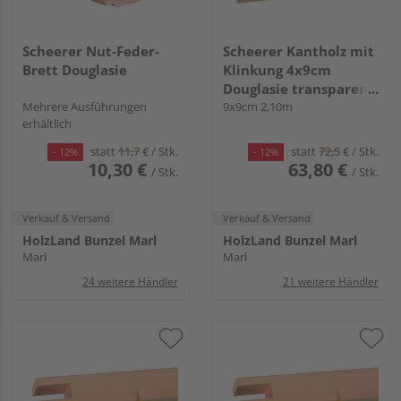
Scheerer Nut-Feder-
Scheerer Kantholz mit
Brett Douglasie
Klinkung 4x9cm
Douglasie transparent
Mehrere Ausführungen
lasiert -kiefer-
9x9cm 2,10m
erhältlich
statt
11,7
€
/ Stk.
statt
72,5
€
/ Stk.
- 12%
- 12%
10,30 €
63,80 €
/ Stk.
/ Stk.
Verkauf & Versand
Verkauf & Versand
HolzLand Bunzel Marl
HolzLand Bunzel Marl
Marl
Marl
24 weitere Händler
21 weitere Händler