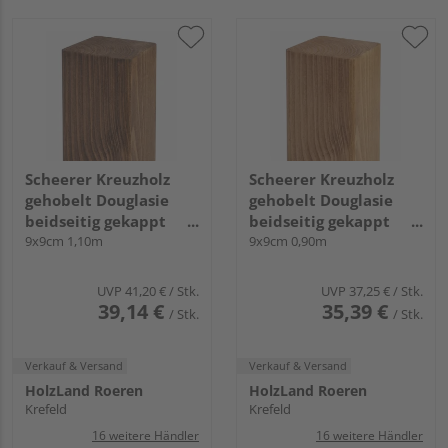
Scheerer Kreuzholz
Scheerer Kreuzholz
gehobelt Douglasie
gehobelt Douglasie
beidseitig gekappt
beidseitig gekappt
transparent lasiert -
9x9cm 1,10m
transparent lasiert -
9x9cm 0,90m
walnuss-
cappuccino-
UVP
41,20 €
/ Stk.
UVP
37,25 €
/ Stk.
39,14 €
35,39 €
/ Stk.
/ Stk.
Verkauf & Versand
Verkauf & Versand
HolzLand Roeren
HolzLand Roeren
Krefeld
Krefeld
16 weitere Händler
16 weitere Händler