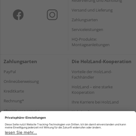
Reservierung und Abholung
Versand und Lieferung
Zahlungsarten
Serviceleistungen
HQ-Produkte:
Montageanleitungen
Zahlungsarten
Die HolzLand-Kooperation
PayPal
Vorteile der HolzLand-
Fachhändler
Onlineüberweisung
HolzLand – eine starke
Kreditkarte
Kooperation
Rechnung*
Ihre Karriere bei HolzLand
*Bonität vorausgesetzt
Holz-Lexikon
Bauanleitungen
HolzLand Mitglieder-Bereich