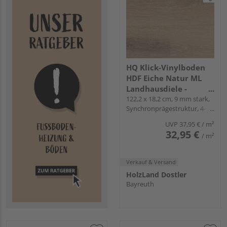
HQ Klick-Vinylboden
HDF Eiche Natur ML
Landhausdiele -
12mal3
122,2 x 18,2 cm, 9 mm stark,
Synchronprägestruktur, 4-
seitig Mikrofase, Angle-Angle
UVP
37,95 €
/ m²
32,95 €
/ m²
Verkauf & Versand
HolzLand Dostler
Bayreuth