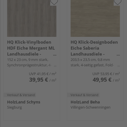
HQ Klick-Vinylboden
HQ Klick-Designboden
HDF Eiche Mergant ML
Eiche Saberia
Landhausdiele -
Landhausdiele -
24mal3
152 x 23 cm, 9 mm stark,
Piadesa PRIME SOLID
203,5 x 23,5 cm, 9,8 mm
Synchronprägestruktur, 4-
stark, 4-seitig gefast, Fold-
seitig Mikrofase, Angle-Angle
Down
UVP
41,95 €
/ m²
UVP
53,95 €
/ m²
39,95 €
49,95 €
/ m²
/ m²
Verkauf & Versand
Verkauf & Versand
HolzLand Schyns
HolzLand Beha
Siegburg
Villingen-Schwenningen