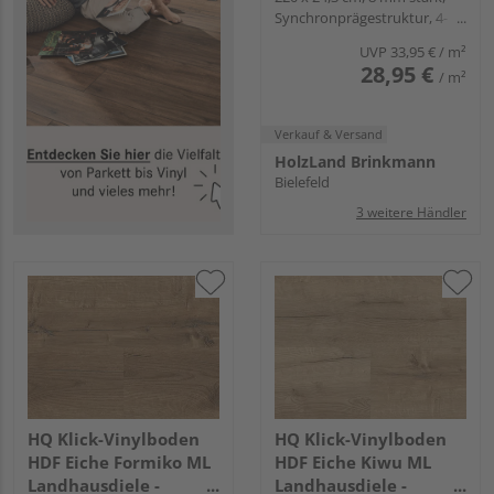
Synchronprägestruktur, 4-
seitig gefast, Fold-Down
UVP
33,95 €
/ m²
28,95 €
/ m²
Verkauf & Versand
HolzLand Brinkmann
Bielefeld
3 weitere Händler
HQ Klick-Vinylboden
HQ Klick-Vinylboden
HDF Eiche Formiko ML
HDF Eiche Kiwu ML
Landhausdiele -
Landhausdiele -