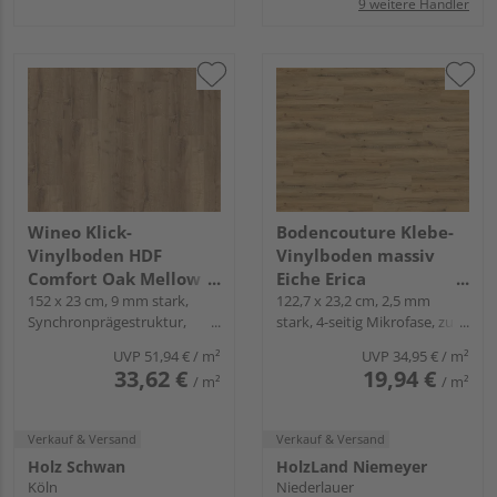
9 weitere Händler
Wineo Klick-
Bodencouture Klebe-
Vinylboden HDF
Vinylboden massiv
Comfort Oak Mellow
Eiche Erica
Landhausdiele - wineo
152 x 23 cm, 9 mm stark,
Landhausdiele - x-
122,7 x 23,2 cm, 2,5 mm
Synchronprägestruktur,
stark, 4-seitig Mikrofase, zum
400 wood XL
cellent
Mikrofase, Angle-Angle
Verkleben
UVP
51,94 €
/ m²
UVP
34,95 €
/ m²
33,62 €
19,94 €
/ m²
/ m²
Verkauf & Versand
Verkauf & Versand
Holz Schwan
HolzLand Niemeyer
Köln
Niederlauer