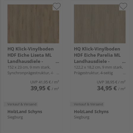
HQ Klick-Vinylboden
HQ Klick-Vinylboden
HDF Eiche Liseta ML
HDF Eiche Parelia ML
Landhausdiele -
Landhausdiele -
24mal3
152 x 23 cm, 9 mm stark,
24mal3
122,2 x 18,2 cm, 9 mm stark,
Synchronprägestruktur, 4-
Prägestruktur, 4-seitig
seitig Mikrofase, Angle-Angle
Mikrofase, Angle-Angle
UVP
41,95 €
/ m²
UVP
38,95 €
/ m²
39,95 €
34,95 €
/ m²
/ m²
Verkauf & Versand
Verkauf & Versand
HolzLand Schyns
HolzLand Schyns
Siegburg
Siegburg