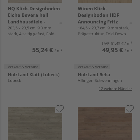
HQ Klick-Designboden
Wineo Klick-
Eiche Bevera hell
Designboden HDF
Landhausdiele -
Announcing Fritz
Piadesa PRIME
203,5 x 23,5 cm, 9,3 mm
Landhausdiele - wineo
184,5 x 23,7 cm, 9 mm stark,
stark, 4-seitig gefast, Fold-
Prägestruktur, Fold-Down
1200 wood XXL
Down
UVP
61,45 €
/ m²
55,24 €
49,95 €
/ m²
/ m²
Verkauf & Versand
Verkauf & Versand
HolzLand Klatt (Lübeck)
HolzLand Beha
Lübeck
Villingen-Schwenningen
12 weitere Händler