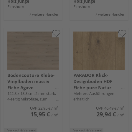
Holz Junge
Holz Junge
Elmshorn
Elmshorn
7 weitere Händler
7 weitere Händler
Bodencouture Klebe-
PARADOR Klick-
Vinylboden massiv
Designboden HDF
Eiche Agave
Eiche pure Natur
Landhausdiele - living
122,8 x 18,8 cm, 2 mm stark,
Landhausdiele -
Mehrere Ausführungen
4-seitig Mikrofase, zum
erhältlich
Modular One
Verkleben
UVP
22,95 €
/ m²
UVP
46,49 €
/ m²
15,95 €
29,94 €
/ m²
/ m²
Verkauf & Versand
Verkauf & Versand