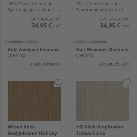
12mal3
152 x 23 cm, 9 mm stark,
12mal3
152 x 23 cm, 9 mm stark,
Synchronprägestruktur, 4-
Synchronprägestruktur, 4-
seitig Mikrofase, Angle-Angle
seitig Mikrofase, Angle-Angle
UVP
39,95 €
/ m²
UVP
39,95 €
/ m²
34,95 €
34,95 €
/ m²
/ m²
Verkauf & Versand
Verkauf & Versand
Holz Weidauer Chemnitz
Holz Weidauer Chemnitz
Chemnitz
Chemnitz
2 weitere Händler
2 weitere Händler
Wineo Klick-
HQ Klick-Vinylboden
Designboden HDF Say
Toledo Eiche