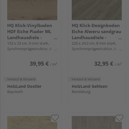
HQ Klick-Vinylboden
HQ Klick-Designboden
HDF Eiche Piader ML
Eiche Alweru sandgrau
Landhausdiele -
Landhausdiele -
12mal3
152 x 23 cm, 9 mm stark,
Piadesa ADVANCE
220 x 24,3 cm, 8 mm stark,
Synchronprägestruktur, 4-
Synchronprägestruktur, 4-
seitig Mikrofase, Angle-Angle
seitig gefast, Fold-Down
39,95 €
32,95 €
/ m²
/ m²
Verkauf & Versand
Verkauf & Versand
HolzLand Dostler
HolzLand Gehlsen
Bayreuth
Rendsburg