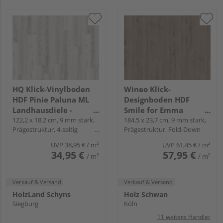
HQ Klick-Vinylboden
Wineo Klick-
HDF Pinie Paluna ML
Designboden HDF
Landhausdiele -
Smile for Emma
24mal3
122,2 x 18,2 cm, 9 mm stark,
Landhausdiele - wineo
184,5 x 23,7 cm, 9 mm stark,
Prägestruktur, 4-seitig
Prägestruktur, Fold-Down
1200 wood XXL
Mikrofase, Angle-Angle
UVP
38,95 €
/ m²
UVP
61,45 €
/ m²
34,95 €
57,95 €
/ m²
/ m²
Verkauf & Versand
Verkauf & Versand
HolzLand Schyns
Holz Schwan
Siegburg
Köln
11 weitere Händler