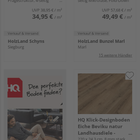
Prägestruktur, 4-seitig
seitig Mikrofase, Fold-Down
Herringbone
Mikrofase, Angle-Angle
Collection
UVP
38,95 €
/ m²
UVP
57,68 €
/ m²
34,95 €
49,49 €
/ m²
/ m²
Verkauf & Versand
Verkauf & Versand
HolzLand Schyns
HolzLand Bunzel Marl
Siegburg
Marl
15 weitere Händler
HQ Klick-Designboden
Eiche Beviku natur
Landhausdiele -
Piadesa ADVANCE
220 x 24,3 cm, 8 mm stark,