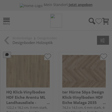
Mein Standort:
Jetzt angeben
Bodenbeläge
Designboden
Designboden Holzoptik
HQ Klick-Vinylboden
ter Hürne Sōya Design
HDF Eiche Arentu ML
Klick-Vinylboden HDF
Landhausdiele -
Eiche Malaga 2035
24mal3
122,2 x 18,2 cm, 9 mm stark,
Fischgrät -
74,3 x 14,5 cm, 6 mm stark, 4-