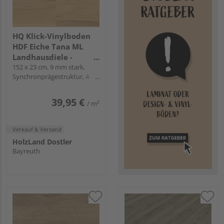
HQ Klick-Vinylboden
HDF Eiche Tana ML
Landhausdiele -
12mal3
152 x 23 cm, 9 mm stark,
Synchronprägestruktur, 4-
seitig Mikrofase, Angle-Angle
39,95 €
/ m²
Verkauf & Versand
HolzLand Dostler
Bayreuth