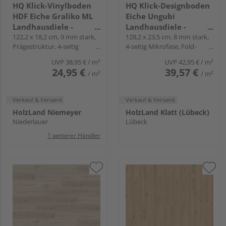
HQ Klick-Vinylboden
HQ Klick-Designboden
HDF Eiche Graliko ML
Eiche Ungubi
Landhausdiele -
Landhausdiele -
24mal3
122,2 x 18,2 cm, 9 mm stark,
Piadesa CLEVER PLUS
128,2 x 23,5 cm, 8 mm stark,
Prägestruktur, 4-seitig
4-seitig Mikrofase, Fold-
Mikrofase, Angle-Angle
Down
UVP
38,95 €
/ m²
UVP
42,95 €
/ m²
24,95 €
39,57 €
/ m²
/ m²
Verkauf & Versand
Verkauf & Versand
HolzLand Niemeyer
HolzLand Klatt (Lübeck)
Niederlauer
Lübeck
1 weiterer Händler