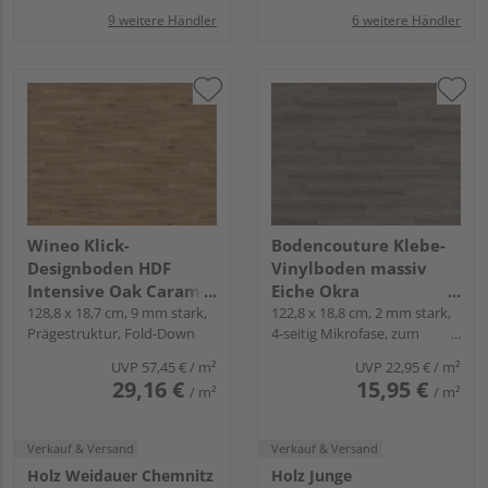
9 weitere Händler
6 weitere Händler
Wineo Klick-
Bodencouture Klebe-
Designboden HDF
Vinylboden massiv
Intensive Oak Caramel
Eiche Okra
Landhausdiele - wineo
128,8 x 18,7 cm, 9 mm stark,
Landhausdiele - living
122,8 x 18,8 cm, 2 mm stark,
Prägestruktur, Fold-Down
4-seitig Mikrofase, zum
1000 wood L
Verkleben
UVP
57,45 €
/ m²
UVP
22,95 €
/ m²
29,16 €
15,95 €
/ m²
/ m²
Verkauf & Versand
Verkauf & Versand
Holz Weidauer Chemnitz
Holz Junge