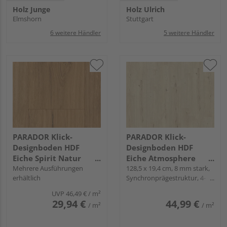
Holz Junge
Holz Ulrich
Elmshorn
Stuttgart
6 weitere Händler
5 weitere Händler
PARADOR Klick-
PARADOR Klick-
Designboden HDF
Designboden HDF
Eiche Spirit Natur
Eiche Atmosphere
Landhausdiele -
Mehrere Ausführungen
geschliffen
128,5 x 19,4 cm, 8 mm stark,
erhältlich
Synchronprägestruktur, 4-
Modular One
Landhausdiele -
seitig gefast, Snap
Modular One
UVP
46,49 €
/ m²
29,94 €
44,99 €
/ m²
/ m²