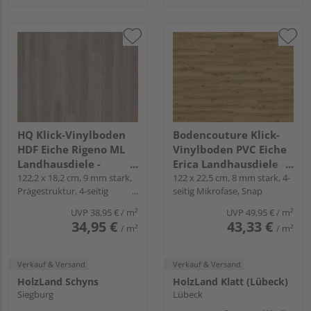
HQ Klick-Vinylboden
Bodencouture Klick-
HDF Eiche Rigeno ML
Vinylboden PVC Eiche
Landhausdiele -
Erica Landhausdiele -
24mal3
122,2 x 18,2 cm, 9 mm stark,
x-cellent
122 x 22,5 cm, 8 mm stark, 4-
Prägestruktur, 4-seitig
seitig Mikrofase, Snap
Mikrofase, Angle-Angle
UVP
38,95 €
/ m²
UVP
49,95 €
/ m²
34,95 €
43,33 €
/ m²
/ m²
Verkauf & Versand
Verkauf & Versand
HolzLand Schyns
HolzLand Klatt (Lübeck)
Siegburg
Lübeck