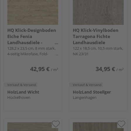
HQ Klick-Designboden
HQ Klick-Vinylboden
Eiche Fenia
Tarragona Fichte
Landhausdiele -
Landhausdiele
Piadesa CLEVER PLUS
128,2 x 23,5 cm, 8 mm stark,
122 x 18,5 cm, 10,5 mm stark,
4-seitig Mikrofase, Fold-
NK 23/31
Down
42,95 €
34,95 €
/ m²
/ m²
Verkauf & Versand
Verkauf & Versand
HolzLand Wicht
HolzLand Stoellger
Hückelhoven
Langenhagen