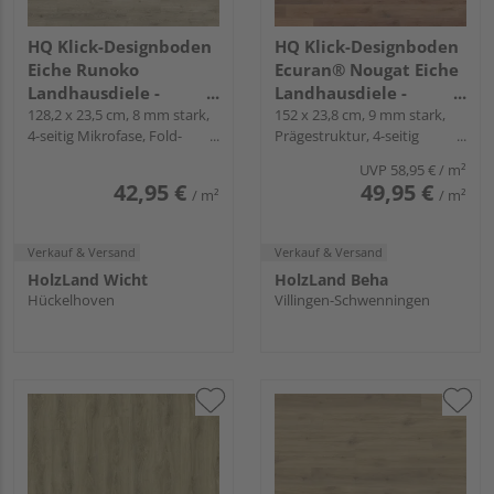
HQ Klick-Designboden
HQ Klick-Designboden
Eiche Runoko
Ecuran® Nougat Eiche
Landhausdiele -
Landhausdiele -
Piadesa CLEVER PLUS
128,2 x 23,5 cm, 8 mm stark,
Purline Bioboden ML
152 x 23,8 cm, 9 mm stark,
4-seitig Mikrofase, Fold-
Prägestruktur, 4-seitig
Down
Mikrofase, Fold-Down
UVP
58,95 €
/ m²
42,95 €
49,95 €
/ m²
/ m²
Verkauf & Versand
Verkauf & Versand
HolzLand Wicht
HolzLand Beha
Hückelhoven
Villingen-Schwenningen