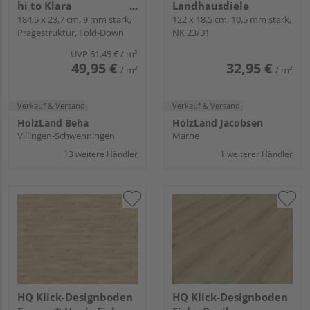
hi to Klara
Landhausdiele
Landhausdiele - wineo
184,5 x 23,7 cm, 9 mm stark,
122 x 18,5 cm, 10,5 mm stark,
Prägestruktur, Fold-Down
NK 23/31
1200 wood XXL
UVP
61,45 €
/ m²
49,95 €
32,95 €
/ m²
/ m²
Verkauf & Versand
Verkauf & Versand
HolzLand Beha
HolzLand Jacobsen
Villingen-Schwenningen
Marne
13 weitere Händler
1 weiterer Händler
HQ Klick-Designboden
HQ Klick-Designboden