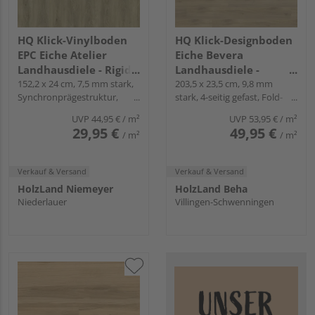
HQ Klick-Vinylboden
HQ Klick-Designboden
EPC Eiche Atelier
Eiche Bevera
Landhausdiele - Rigid-
Landhausdiele -
LVT
152,2 x 24 cm, 7,5 mm stark,
Piadesa PRIME SOLID
203,5 x 23,5 cm, 9,8 mm
Synchronprägestruktur,
stark, 4-seitig gefast, Fold-
Vällinge G5, NK 23/33
Down
UVP
44,95 €
/ m²
UVP
53,95 €
/ m²
29,95 €
49,95 €
/ m²
/ m²
Verkauf & Versand
Verkauf & Versand
HolzLand Niemeyer
HolzLand Beha
Niederlauer
Villingen-Schwenningen