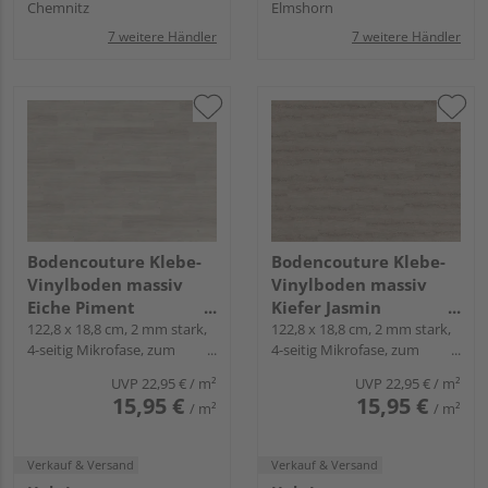
Chemnitz
Elmshorn
7 weitere Händler
7 weitere Händler
Bodencouture Klebe-
Bodencouture Klebe-
Vinylboden massiv
Vinylboden massiv
Eiche Piment
Kiefer Jasmin
Landhausdiele - living
122,8 x 18,8 cm, 2 mm stark,
Landhausdiele - living
122,8 x 18,8 cm, 2 mm stark,
4-seitig Mikrofase, zum
4-seitig Mikrofase, zum
Verkleben
Verkleben
UVP
22,95 €
/ m²
UVP
22,95 €
/ m²
15,95 €
15,95 €
/ m²
/ m²
Verkauf & Versand
Verkauf & Versand