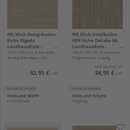
HQ Klick-Designboden
HQ Klick-Vinylboden
Eiche Algoda
HDF Eiche Delisko ML
Landhausdiele -
Landhausdiele -
Piadesa CLEVER PLUS
128,2 x 23,5 cm, 8 mm stark,
24mal3
122,2 x 18,2 cm, 9 mm stark,
4-seitig Mikrofase, Fold-
Prägestruktur, 4-seitig
Down
Mikrofase, Angle-Angle
UVP
38,95 €
/ m²
42,95 €
34,95 €
/ m²
/ m²
Verkauf & Versand
Verkauf & Versand
HolzLand Wicht
HolzLand Schyns
Hückelhoven
Siegburg