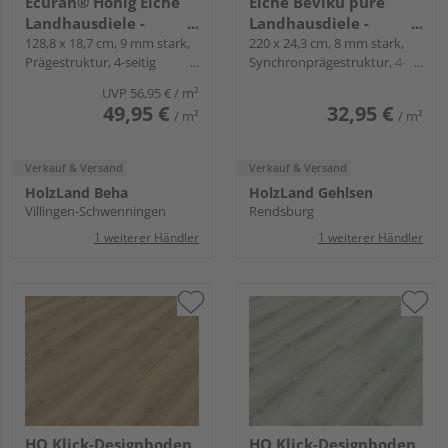
Ecuran® Honig Eiche
Eiche Beviku pure
Landhausdiele -
Landhausdiele -
Purline Bioboden ML
128,8 x 18,7 cm, 9 mm stark,
Piadesa ADVANCE
220 x 24,3 cm, 8 mm stark,
Prägestruktur, 4-seitig
Synchronprägestruktur, 4-
Mikrofase, Fold-Down
seitig gefast, Fold-Down
UVP
56,95 €
/ m²
49,95 €
32,95 €
/ m²
/ m²
Verkauf & Versand
Verkauf & Versand
HolzLand Beha
HolzLand Gehlsen
Villingen-Schwenningen
Rendsburg
1 weiterer Händler
1 weiterer Händler
HQ Klick-Designboden
HQ Klick-Designboden