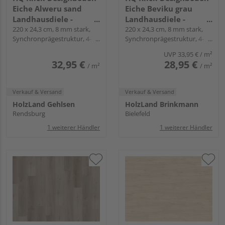
Eiche Alweru sand
Eiche Beviku grau
Landhausdiele -
Landhausdiele -
Piadesa ADVANCE
220 x 24,3 cm, 8 mm stark,
Piadesa ADVANCE
220 x 24,3 cm, 8 mm stark,
Synchronprägestruktur, 4-
Synchronprägestruktur, 4-
seitig gefast, Fold-Down
seitig gefast, Fold-Down
UVP
33,95 €
/ m²
32,95 €
28,95 €
/ m²
/ m²
Verkauf & Versand
Verkauf & Versand
HolzLand Gehlsen
HolzLand Brinkmann
Rendsburg
Bielefeld
1 weiterer Händler
1 weiterer Händler