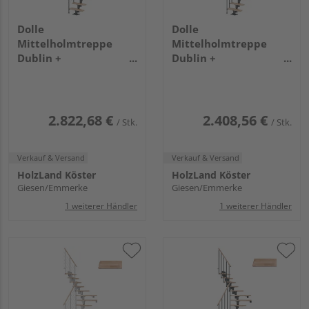
Dolle
Dolle
Mittelholmtreppe
Mittelholmtreppe
Dublin +
Dublin +
Edelstahlgeländer, 13
Einzelstabgel., 11
Stufen, Buche 75cm
Stufen, Buche 75cm
Treppenl 1/2gewend.
Treppenl 1/2gewend.
Metallkomp anthrazit
Metallkomp anthrazit
2.822,68 €
2.408,56 €
/ Stk.
/ Stk.
Verkauf & Versand
Verkauf & Versand
HolzLand Köster
HolzLand Köster
Giesen/Emmerke
Giesen/Emmerke
1 weiterer Händler
1 weiterer Händler