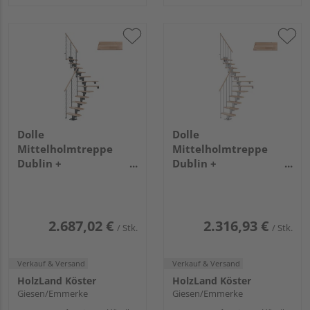
Dolle
Dolle
Mittelholmtreppe
Mittelholmtreppe
Dublin +
Dublin +
Edelstahlgeländer, 14
Einzelstabgel., 11
Stufen, Buche 65cm
Stufen, Buche 75cm
Treppenl 1/4gewend.
Treppenl 1/4gewend.
Metallkomp anthrazit
Metallkomp perlgrau
2.687,02 €
2.316,93 €
/ Stk.
/ Stk.
Verkauf & Versand
Verkauf & Versand
HolzLand Köster
HolzLand Köster
Giesen/Emmerke
Giesen/Emmerke