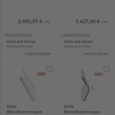
Edelstahlgeländer, 12
Edelstahlgeländer, 12
Stufen, Buche 75cm
Stufen, Buche 65cm
Treppenl 1/2gewend.
Treppenl 1/4gewend.
Metallkomp anthrazit
Metallkomp anthrazit
2.692,97 €
2.427,60 €
/ Stk.
/ Stk.
Verkauf & Versand
Verkauf & Versand
HolzLand Köster
HolzLand Köster
Giesen/Emmerke
Giesen/Emmerke
1 weiterer Händler
1 weiterer Händler
Dolle
Dolle
Mittelholmtreppe
Mittelholmtreppe