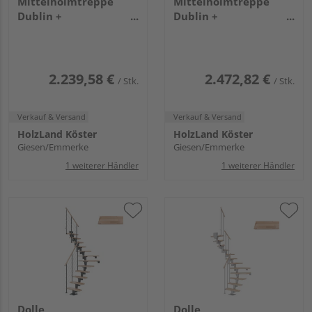
Mittelholmtreppe
Mittelholmtreppe
Dublin +
Dublin +
Einzelstabgel., 11
Edelstahlgeländer, 11
Stufen, Buche 75cm
Stufen, Buche 75cm
Treppenl gerade
Treppenl 1/4gewend.
Metallkomp perlgrau
Metallkomp anthrazit
2.239,58 €
2.472,82 €
/ Stk.
/ Stk.
Verkauf & Versand
Verkauf & Versand
HolzLand Köster
HolzLand Köster
Giesen/Emmerke
Giesen/Emmerke
1 weiterer Händler
1 weiterer Händler
Dolle
Dolle