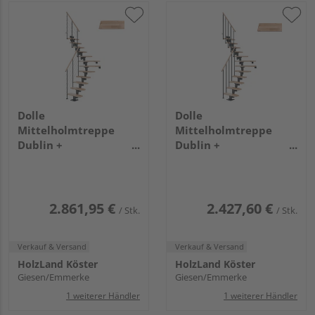
Dolle
Dolle
Mittelholmtreppe
Mittelholmtreppe
Dublin +
Dublin +
Edelstahlgeländer, 14
Einzelstabgel., 13
Stufen, Buche 75cm
Stufen, Buche 65cm
Treppenl 1/4gewend.
Treppenl 1/4gewend.
Metallkomp anthrazit
Metallkomp anthrazit
2.861,95 €
2.427,60 €
/ Stk.
/ Stk.
Verkauf & Versand
Verkauf & Versand
HolzLand Köster
HolzLand Köster
Giesen/Emmerke
Giesen/Emmerke
1 weiterer Händler
1 weiterer Händler