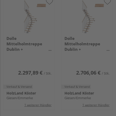
Dolle
Dolle
Mittelholmtreppe
Mittelholmtreppe
Dublin +
Dublin +
Einzelstabgel., 12
Einzelstabgel., 14
Stufen, Buche 65cm
Stufen, Buche 75cm
Treppenl 1/4gewend.
Treppenl 1/4gewend.
Metallkomp perlgrau
Metallkomp perlgrau
2.297,89 €
2.706,06 €
/ Stk.
/ Stk.
Verkauf & Versand
Verkauf & Versand
HolzLand Köster
HolzLand Köster
Giesen/Emmerke
Giesen/Emmerke
1 weiterer Händler
1 weiterer Händler