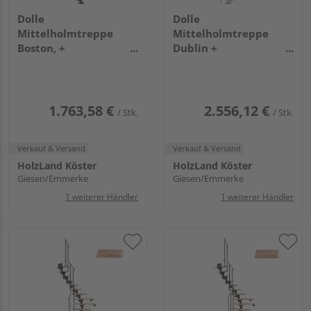
Dolle
Dolle
Mittelholmtreppe
Mittelholmtreppe
Boston, +
Dublin +
Einzelstabgel., 11
Edelstahlgeländer, 13
Stufen Buche Treppenl
Stufen, Buche 65cm
1/4gew. Metallkomp
Treppenl 1/4gewend.
anthrazit
Metallkomp perlgrau
1.763,58 €
2.556,12 €
/ Stk.
/ Stk.
Verkauf & Versand
Verkauf & Versand
HolzLand Köster
HolzLand Köster
Giesen/Emmerke
Giesen/Emmerke
1 weiterer Händler
1 weiterer Händler