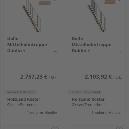
Dolle
Dolle
Mittelholmtreppe
Mittelholmtreppe
Dublin +
Dublin +
Edelstahlgeländer, 14
Einzelstabgel., 11
Stufen, Buche 75cm
Stufen, Buche 65cm
Treppenl gerade
Treppenl gerade
Metallkomp anthrazit
Metallkomp anthrazit
2.757,23 €
2.103,92 €
/ Stk.
/ Stk.
Verkauf & Versand
Verkauf & Versand
HolzLand Köster
HolzLand Köster
Giesen/Emmerke
Giesen/Emmerke
1 weiterer Händler
1 weiterer Händler