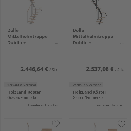
Dolle
Dolle
Mittelholmtreppe
Mittelholmtreppe
Dublin +
Dublin +
Einzelstabgel., 12
Einzelstabgel., 12
Stufen, Buche 75cm
Stufen, Buche 75cm
Treppenl 1/4gewend.
Treppenl 1/2gewend.
Metallkomp perlgrau
Metallkomp anthrazit
2.446,64 €
2.537,08 €
/ Stk.
/ Stk.
Verkauf & Versand
Verkauf & Versand
HolzLand Köster
HolzLand Köster
Giesen/Emmerke
Giesen/Emmerke
1 weiterer Händler
1 weiterer Händler