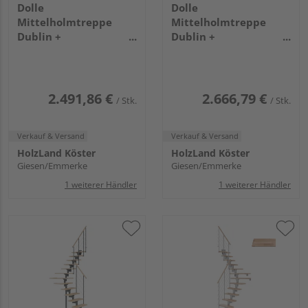
Dolle
Dolle
Mittelholmtreppe
Mittelholmtreppe
Dublin +
Dublin +
Edelstahlgeländer, 12
Einzelstabgel., 13
Stufen, Buche 65cm
Stufen, Buche 75cm
Treppenl 1/2gewend.
Treppenl 1/2gewend.
Metallkomp anthrazit
Metallkomp perlgrau
2.491,86 €
2.666,79 €
/ Stk.
/ Stk.
Verkauf & Versand
Verkauf & Versand
HolzLand Köster
HolzLand Köster
Giesen/Emmerke
Giesen/Emmerke
1 weiterer Händler
1 weiterer Händler