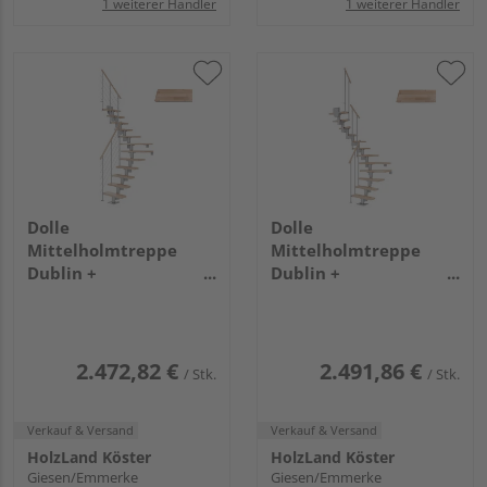
1 weiterer Händler
1 weiterer Händler
Dolle
Dolle
Mittelholmtreppe
Mittelholmtreppe
Dublin +
Dublin +
Edelstahlgeländer, 11
Einzelstabgel., 13
Stufen, Buche 75cm
Stufen, Buche 65cm
Treppenl 1/4gewend.
Treppenl 1/2gewend.
Metallkomp perlgrau
Metallkomp perlgrau
2.472,82 €
2.491,86 €
/ Stk.
/ Stk.
Verkauf & Versand
Verkauf & Versand
HolzLand Köster
HolzLand Köster
Giesen/Emmerke
Giesen/Emmerke