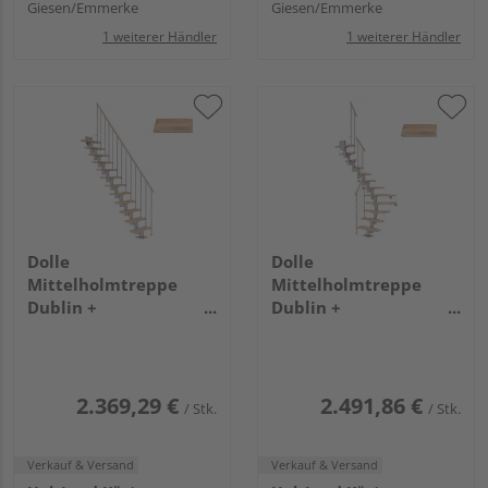
Giesen/Emmerke
Giesen/Emmerke
1 weiterer Händler
1 weiterer Händler
Dolle
Dolle
Mittelholmtreppe
Mittelholmtreppe
Dublin +
Dublin +
Einzelstabgel., 12
Edelstahlgeländer, 12
Stufen, Buche 75cm
Stufen, Buche 65cm
Treppenl gerade
Treppenl 1/2gewend.
Metallkomp perlgrau
Metallkomp perlgrau
2.369,29 €
2.491,86 €
/ Stk.
/ Stk.
Verkauf & Versand
Verkauf & Versand