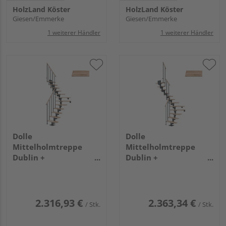
HolzLand Köster
HolzLand Köster
Giesen/Emmerke
Giesen/Emmerke
1 weiterer Händler
1 weiterer Händler
Dolle
Dolle
Mittelholmtreppe
Mittelholmtreppe
Dublin +
Dublin +
Einzelstabgel., 11
Einzelstabgel., 12
Stufen, Buche 75cm
Stufen, Buche 65cm
Treppenl 1/4gewend.
Treppenl 1/2gewend.
Metallkomp anthrazit
Metallkomp anthrazit
2.316,93 €
2.363,34 €
/ Stk.
/ Stk.