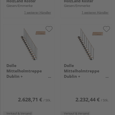
HolzLand Köster
HolzLand Köster
Giesen/Emmerke
Giesen/Emmerke
1 weiterer Händler
1 weiterer Händler
Dolle
Dolle
Mittelholmtreppe
Mittelholmtreppe
Dublin +
Dublin +
Einzelstabgel., 14
Edelstahlgeländer, 11
Stufen, Buche 75cm
Stufen, Buche 65cm
Treppenl gerade
Treppenl gerade
Metallkomp anthrazit
Metallkomp anthrazit
2.628,71 €
2.232,44 €
/ Stk.
/ Stk.
Verkauf & Versand
Verkauf & Versand