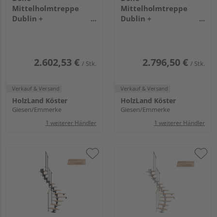
Mittelholmtreppe
Mittelholmtreppe
Dublin +
Dublin +
Edelstahlgeländer, 12
Einzelstabgel., 14
Stufen, Buche 75cm
Stufen, Buche 75cm
Treppenl 1/4gewend.
Treppenl 1/2gewend.
Metallkomp anthrazit
Metallkomp perlgrau
2.602,53 €
2.796,50 €
/ Stk.
/ Stk.
Verkauf & Versand
Verkauf & Versand
HolzLand Köster
HolzLand Köster
Giesen/Emmerke
Giesen/Emmerke
1 weiterer Händler
1 weiterer Händler