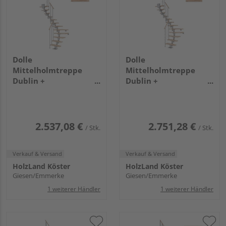
Dolle
Dolle
Mittelholmtreppe
Mittelholmtreppe
Dublin +
Dublin +
Einzelstabgel., 12
Edelstahlgeländer, 14
Stufen, Buche 75cm
Stufen, Buche 65cm
Treppenl 1/2gewend.
Treppenl 1/2gewend.
Metallkomp perlgrau
Metallkomp perlgrau
2.537,08 €
2.751,28 €
/ Stk.
/ Stk.
Verkauf & Versand
Verkauf & Versand
HolzLand Köster
HolzLand Köster
Giesen/Emmerke
Giesen/Emmerke
1 weiterer Händler
1 weiterer Händler