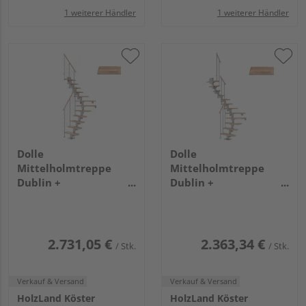
1 weiterer Händler
1 weiterer Händler
Dolle
Dolle
Mittelholmtreppe
Mittelholmtreppe
Dublin +
Dublin +
Edelstahlgeländer, 13
Einzelstabgel., 12
Stufen, Buche 75cm
Stufen, Buche 65cm
Treppenl 1/4gewend.
Treppenl 1/2gewend.
Metallkomp perlgrau
Metallkomp perlgrau
2.731,05 €
2.363,34 €
/ Stk.
/ Stk.
Verkauf & Versand
Verkauf & Versand
HolzLand Köster
HolzLand Köster