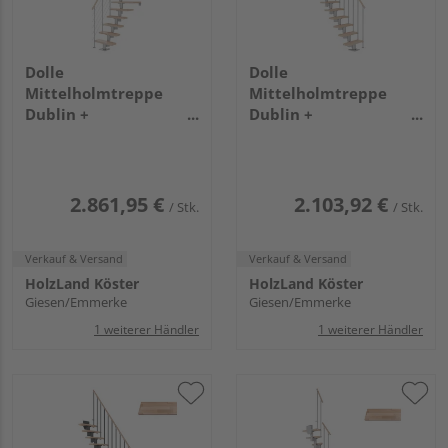
Dolle
Dolle
Mittelholmtreppe
Mittelholmtreppe
Dublin +
Dublin +
Edelstahlgeländer, 14
Einzelstabgel., 11
Stufen, Buche 75cm
Stufen, Buche 65cm
Treppenl 1/4gewend.
Treppenl gerade
Metallkomp perlgrau
Metallkomp perlgrau
2.861,95 €
2.103,92 €
/ Stk.
/ Stk.
Verkauf & Versand
Verkauf & Versand
HolzLand Köster
HolzLand Köster
Giesen/Emmerke
Giesen/Emmerke
1 weiterer Händler
1 weiterer Händler