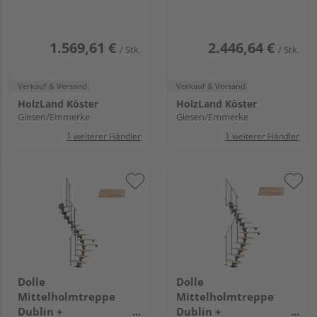
Stufen Buche Treppenl
Stufen, Buche 75cm
gerade Metallkomp
Treppenl 1/4gewend.
anthrazit
Metallkomp anthrazit
1.569,61 €
2.446,64 €
/ Stk.
/ Stk.
Verkauf & Versand
Verkauf & Versand
HolzLand Köster
HolzLand Köster
Giesen/Emmerke
Giesen/Emmerke
1 weiterer Händler
1 weiterer Händler
Dolle
Dolle
Mittelholmtreppe
Mittelholmtreppe
Dublin +
Dublin +