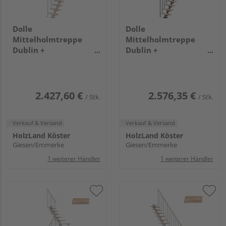
Dolle
Dolle
Mittelholmtreppe
Mittelholmtreppe
Dublin +
Dublin +
Edelstahlgeländer, 12
Einzelstabgel., 13
Stufen, Buche 65cm
Stufen, Buche 75cm
Treppenl 1/4gewend.
Treppenl 1/4gewend.
Metallkomp perlgrau
Metallkomp anthrazit
2.427,60 €
2.576,35 €
/ Stk.
/ Stk.
Verkauf & Versand
Verkauf & Versand
HolzLand Köster
HolzLand Köster
Giesen/Emmerke
Giesen/Emmerke
1 weiterer Händler
1 weiterer Händler