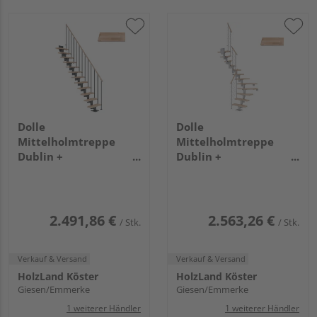
Dolle
Dolle
Mittelholmtreppe
Mittelholmtreppe
Dublin +
Dublin +
Einzelstabgel., 14
Edelstahlgeländer, 11
Stufen, Buche 65cm
Stufen, Buche 75cm
Treppenl gerade
Treppenl 1/2gewend.
Metallkomp anthrazit
Metallkomp perlgrau
2.491,86 €
2.563,26 €
/ Stk.
/ Stk.
Verkauf & Versand
Verkauf & Versand
HolzLand Köster
HolzLand Köster
Giesen/Emmerke
Giesen/Emmerke
1 weiterer Händler
1 weiterer Händler