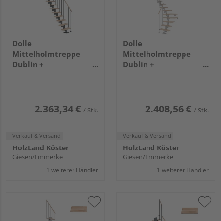
Dolle
Dolle
Mittelholmtreppe
Mittelholmtreppe
Dublin +
Dublin +
Einzelstabgel., 13
Einzelstabgel., 11
Stufen, Buche 65cm
Stufen, Buche 75cm
Treppenl gerade
Treppenl 1/2gewend.
Metallkomp anthrazit
Metallkomp perlgrau
2.363,34 €
2.408,56 €
/ Stk.
/ Stk.
Verkauf & Versand
Verkauf & Versand
HolzLand Köster
HolzLand Köster
Giesen/Emmerke
Giesen/Emmerke
1 weiterer Händler
1 weiterer Händler