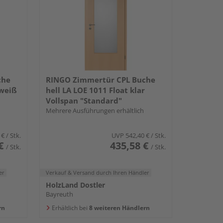
che
RINGO Zimmertür CPL Buche
 weiß
hell LA LOE 1011 Float klar
Vollspan "Standard"
Mehrere Ausführungen erhältlich
 €
/ Stk.
UVP
542,40 €
/ Stk.
€
435,58 €
/ Stk.
/ Stk.
er
Verkauf & Versand
durch Ihren Händler
HolzLand Dostler
Bayreuth
rn
Erhältlich bei
8 weiteren Händlern