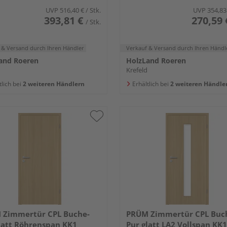
UVP
516,40 €
/ Stk.
UVP
354,83
393,81 €
270,59 
/ Stk.
 & Versand
durch Ihren Händler
Verkauf & Versand
durch Ihren Händl
and Roeren
HolzLand Roeren
Krefeld
tlich bei
2 weiteren Händlern
Erhältlich bei
2 weiteren Händle
 Zimmertür CPL Buche-
PRÜM Zimmertür CPL Buc
latt Röhrenspan KK1
Pur glatt LA2 Vollspan KK1