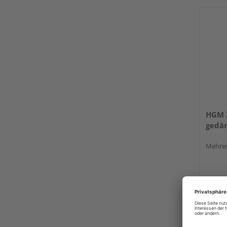
HGM 
gedäm
Mehrer
Verkauf
HolzL