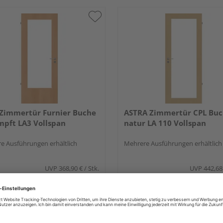
Zimmertür Furnier Buche
ASTRA Zimmertür CPL Bu
pft LA3 Vollspan
natur LA 110 Vollspan
e Ausführungen erhältlich
Mehrere Ausführungen erhältlich
UVP
368,90 €
/ Stk.
UVP
442,68
314,76 €
383,09 
/ Stk.
 & Versand
durch Ihren Händler
Verkauf & Versand
durch Ihren Händl
and Dostler
HolzLand Dostler