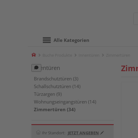
Alle Kategorien
Home
Buche Produkte
Innentüren
Zimmertüren
Zim
Innentüren
Brandschutztüren (3)
Schallschutztüren (14)
Türzargen (9)
Wohnungseingangstüren (14)
Zimmertüren (34)
Ihr Standort:
JETZT ANGEBEN