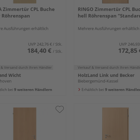
A Zimmertür CPL Buche
RINGO Zimmertür CPL Bu
r Röhrenspan
hell Röhrenspan "Standar
e Ausführungen erhältlich
Mehrere Ausführungen erhältlich
UVP
242,76 €
/ Stk.
UVP
246,93
184,40 €
172,85 
/ Stk.
 & Versand
durch Ihren Händler
Verkauf & Versand
durch Ihren Händl
and Wicht
HolzLand Link und Becker
lhoven
Biebergemünd-Kassel
tlich bei
9 weiteren Händlern
Erhältlich bei
9 weiteren Händle