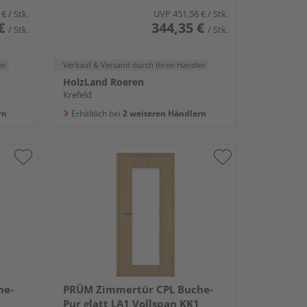
 €
/ Stk.
UVP
451,56 €
/ Stk.
€
344,35 €
/ Stk.
/ Stk.
er
Verkauf & Versand
durch Ihren Händler
HolzLand Roeren
Krefeld
rn
Erhältlich bei
2 weiteren Händlern
he-
PRÜM Zimmertür CPL Buche-
Pur glatt LA1 Vollspan KK1