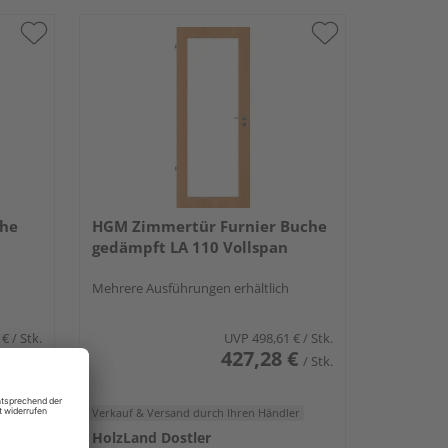
che
HGM Zimmertür Furnier Buche
gedämpft LA 110 Vollspan
Mehrere Ausführungen erhältlich
 €
/ Stk.
UVP
498,61 €
/ Stk.
€
427,28 €
/ Stk.
/ Stk.
er
Verkauf & Versand
durch Ihren Händler
HolzLand Dostler