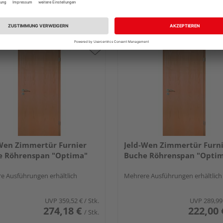
th
Bayreuth
tlich bei
6 weiteren Händlern
Erhältlich bei
5 weiteren Händle
Wen Zimmertür Furnier
Jeld-Wen Zimmertür Furn
e Röhrenspan "Optima"
Buche Röhrenspan "Opti
e Ausführungen erhältlich
Mehrere Ausführungen erhältlich
UVP
359,52 €
/ Stk.
UVP
289,99
274,18 €
222,00 
/ Stk.