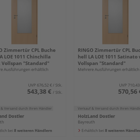
O Zimmertür CPL Buche
RINGO Zimmertür CPL Bu
LA LOE 1011 Chinchilla
hell LA LOE 1011 Satinato
 Vollspan "Standard"
Vollspan "Standard"
e Ausführungen erhältlich
Mehrere Ausführungen erhältlich
UVP
676,52 €
/ Stk.
UVP
710,43
543,38 €
570,56 
/ Stk.
 & Versand
durch Ihren Händler
Verkauf & Versand
durch Ihren Händl
and Dostler
HolzLand Dostler
th
Bayreuth
tlich bei
8 weiteren Händlern
Erhältlich bei
8 weiteren Händle