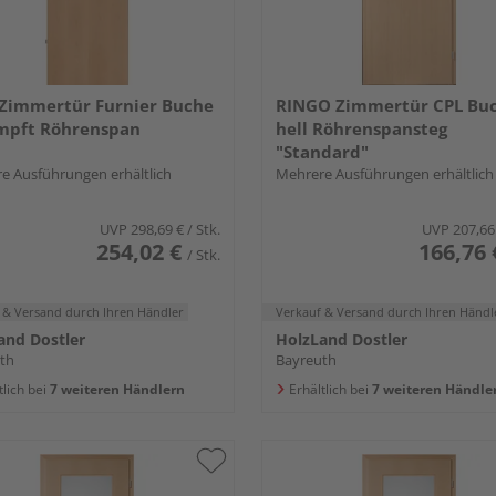
Zimmertür Furnier Buche
RINGO Zimmertür CPL Bu
mpft Röhrenspan
hell Röhrenspansteg
"Standard"
e Ausführungen erhältlich
Mehrere Ausführungen erhältlich
UVP
298,69 €
/ Stk.
UVP
207,66
254,02 €
166,76 
/ Stk.
 & Versand
durch Ihren Händler
Verkauf & Versand
durch Ihren Händl
and Dostler
HolzLand Dostler
th
Bayreuth
tlich bei
7 weiteren Händlern
Erhältlich bei
7 weiteren Händle