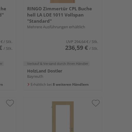
che
RINGO Zimmertür CPL Buche
d"
hell LA LOE 1011 Vollspan
"Standard"
Mehrere Ausführungen erhältlich
 €
/ Stk.
UVP
294,64 €
/ Stk.
€
236,59 €
/ Stk.
/ Stk.
er
Verkauf & Versand
durch Ihren Händler
HolzLand Dostler
Bayreuth
rn
Erhältlich bei
8 weiteren Händlern