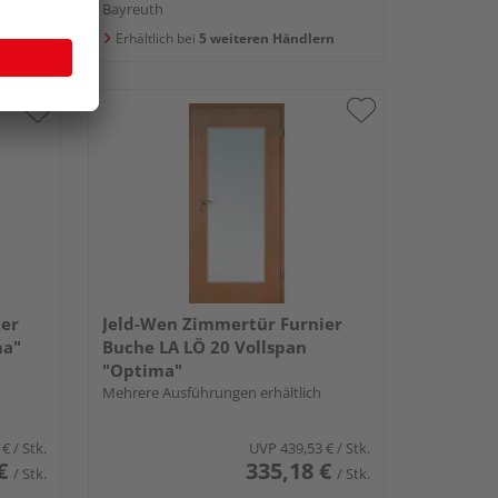
Bayreuth
rn
Erhältlich bei
5 weiteren Händlern
ier
Jeld-Wen Zimmertür Furnier
ma"
Buche LA LÖ 20 Vollspan
"Optima"
Mehrere Ausführungen erhältlich
 €
/ Stk.
UVP
439,53 €
/ Stk.
€
335,18 €
/ Stk.
/ Stk.