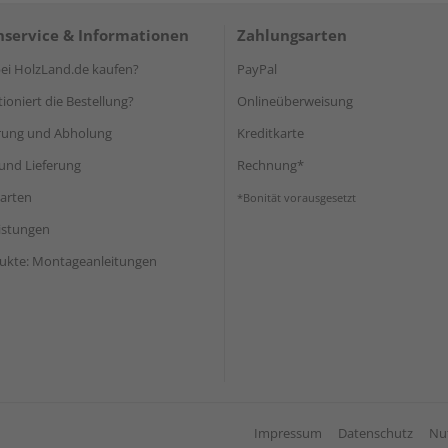
service & Informationen
Zahlungsarten
i HolzLand.de kaufen?
PayPal
ioniert die Bestellung?
Onlineüberweisung
rung und Abholung
Kreditkarte
und Lieferung
Rechnung*
arten
*Bonität vorausgesetzt
eistungen
ukte: Montageanleitungen
Impressum
Datenschutz
Nu