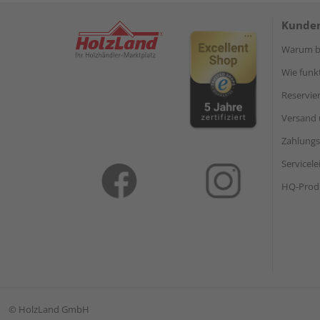
Kunden
Warum be
Wie funkt
Reservie
Versand 
Zahlungs
Servicel
HQ-Prod
©
HolzLand GmbH