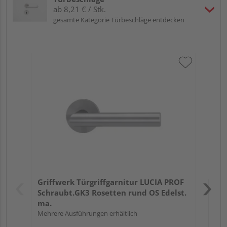
ab 8,21 € / Stk.
gesamte Kategorie Türbeschläge entdecken
Gri
Kl
Pro
Meh
Verk
Hol
Griffwerk Türgriffgarnitur LUCIA PROF
Mön
Schraubt.GK3 Rosetten rund OS Edelst.
ma.
Mehrere Ausführungen erhältlich