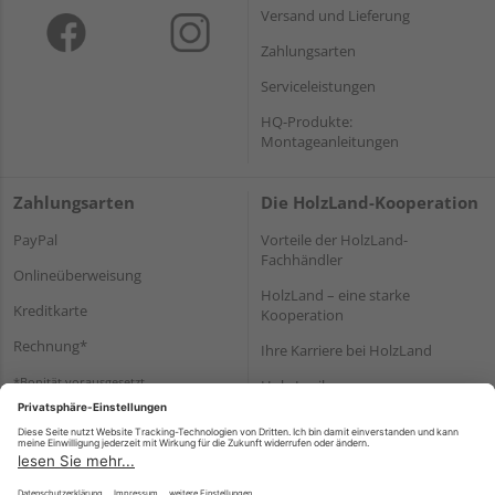
Versand und Lieferung
Zahlungsarten
Serviceleistungen
HQ-Produkte:
Montageanleitungen
Zahlungsarten
Die HolzLand-Kooperation
PayPal
Vorteile der HolzLand-
Fachhändler
Onlineüberweisung
HolzLand – eine starke
Kreditkarte
Kooperation
Rechnung*
Ihre Karriere bei HolzLand
*Bonität vorausgesetzt
Holz-Lexikon
Bauanleitungen
HolzLand Mitglieder-Bereich