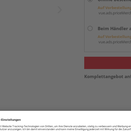
Auf Vorbestellun
vue.ads.priceMerch
Beim Händler 
Auf Vorbestellun
vue.ads.priceMerch
Komplettangebot an