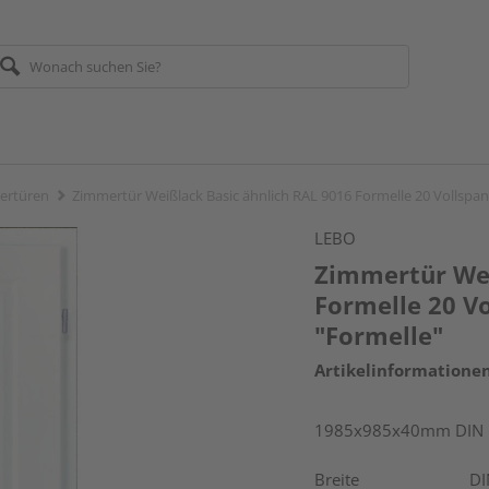
ertüren
Zimmertür Weißlack Basic ähnlich RAL 9016 Formelle 20 Vollspa
LEBO
Zimmertür Wei
Formelle 20 V
"Formelle"
Artikelinformatione
1985x985x40mm DIN r
Breite
DI