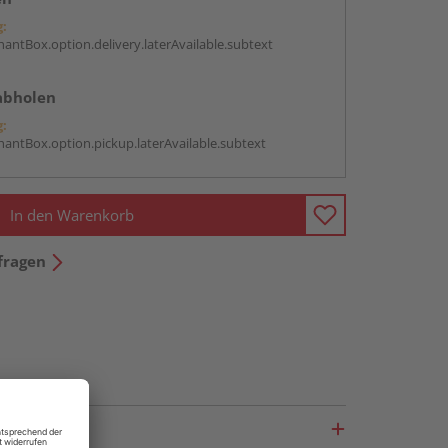
g:
antBox.option.delivery.laterAvailable.subtext
abholen
g:
antBox.option.pickup.laterAvailable.subtext
In den Warenkorb
fragen