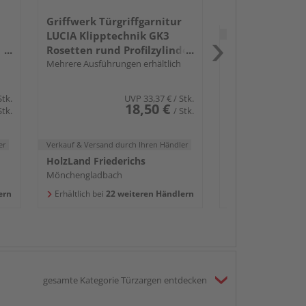
Griffwerk Türgriffgarnitur
Verkauf & Versand
du
LUCIA Klipptechnik GK3
Rosetten rund Profilzylinder
Holz Weidauer 
Edelst. ma.
Mehrere Ausführungen erhältlich
Chemnitz
Erhältlich bei
7 we
Stk.
UVP
33,37 €
/ Stk.
18,50 €
Stk.
/ Stk.
er
Verkauf & Versand
durch Ihren Händler
HolzLand Friederichs
Mönchengladbach
ern
Erhältlich bei
22 weiteren Händlern
gesamte Kategorie Türzargen entdecken