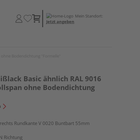
Mein Standort:
Jetzt angeben
n ohne Bodendichtung "Formelle"
ßlack Basic ähnlich RAL 9016
ollspan ohne Bodendichtung
n
echts Rundkante V 0020 Buntbart 55mm
N Richtung