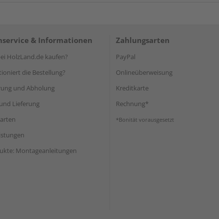
service & Informationen
Zahlungsarten
i HolzLand.de kaufen?
PayPal
ioniert die Bestellung?
Onlineüberweisung
rung und Abholung
Kreditkarte
und Lieferung
Rechnung*
arten
*Bonität vorausgesetzt
eistungen
ukte: Montageanleitungen