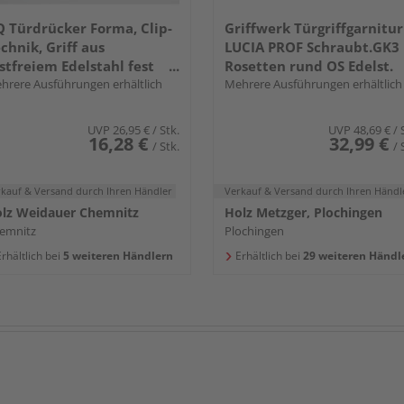
 Türdrücker Forma, Clip-
Griffwerk Türgriffgarnitur
chnik, Griff aus
LUCIA PROF Schraubt.GK3
stfreiem Edelstahl fest
Rosetten rund OS Edelst.
ehbar gelagert
hrere Ausführungen erhältlich
ma.
Mehrere Ausführungen erhältlich
UVP
26,95 €
/ Stk.
UVP
48,69 €
/ 
16,28 €
32,99 €
/ Stk.
/ 
rkauf & Versand
durch Ihren Händler
Verkauf & Versand
durch Ihren Händl
lz Weidauer Chemnitz
Holz Metzger, Plochingen
emnitz
Plochingen
rhältlich bei
5 weiteren Händlern
Erhältlich bei
29 weiteren Händl