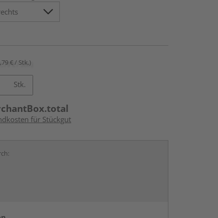
,79 € / Stk.)
Stk.
rchantBox.total
ndkosten für Stückgut
rch:
en