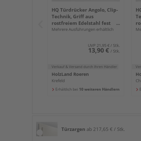
HQ Türdrücker Angolo, Clip-
HQ
Technik, Griff aus
Te
rostfreiem Edelstahl fest
ro
drehbar gelagert
Mehrere Ausführungen erhältlich
dr
Me
UVP
21,95 €
/ Stk.
13,90 €
/ Stk.
Verkauf & Versand
durch Ihren Händler
Ve
HolzLand Roeren
Ho
Krefeld
Ch
Erhältlich bei
10 weiteren Händlern
E
Türzargen
ab 217,65 € / Stk.