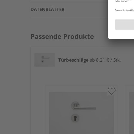
DATENBLÄTTER
Passende Produkte
Türbeschläge
ab 8,21 € / Stk.